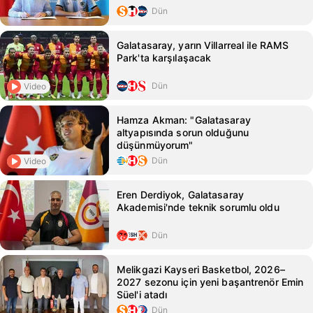
Dün
Galatasaray, yarın Villarreal ile RAMS
Park'ta karşılaşacak
Dün
Video
Hamza Akman: "Galatasaray
altyapısında sorun olduğunu
düşünmüyorum"
Dün
Video
Eren Derdiyok, Galatasaray
Akademisi'nde teknik sorumlu oldu
Dün
Melikgazi Kayseri Basketbol, 2026–
2027 sezonu için yeni başantrenör Emin
Süel'i atadı
Dün