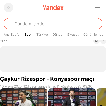
Ana Sayfa
Spor
Spor
Türkiye
Dünya
Siyaset
Günün içinden
Buradasın
Spor
›
Çaykur Rizespor - Konyaspor maçı
10 Mayıs 2025, 12:15
Son güncelleme: 11 Ağustos 2025, 03:36