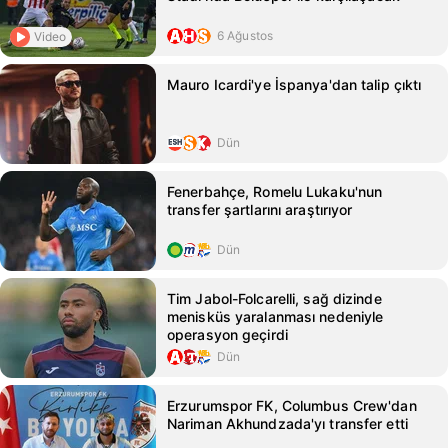
6 Ağustos
Video
Mauro Icardi'ye İspanya'dan talip çıktı
Dün
Fenerbahçe, Romelu Lukaku'nun
transfer şartlarını araştırıyor
Dün
Tim Jabol-Folcarelli, sağ dizinde
menisküs yaralanması nedeniyle
operasyon geçirdi
Dün
Erzurumspor FK, Columbus Crew'dan
Nariman Akhundzada'yı transfer etti