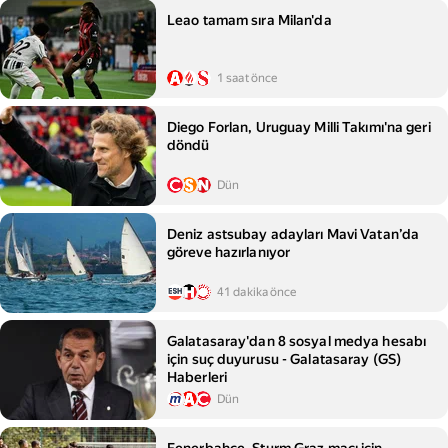
Leao tamam sıra Milan'da
1 saat önce
Diego Forlan, Uruguay Milli Takımı'na geri
döndü
Dün
Deniz astsubay adayları Mavi Vatan’da
göreve hazırlanıyor
41 dakika önce
Galatasaray'dan 8 sosyal medya hesabı
için suç duyurusu - Galatasaray (GS)
Haberleri
Dün