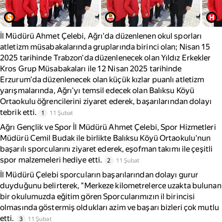
İl Müdürü Ahmet Çelebi, Ağrı'da düzenlenen okul sporları
atletizm müsabakalarında gruplarında birinci olan; Nisan 15
2025 tarihinde Trabzon'da düzenlenecek olan Yıldız Erkekler
Kros Grup Müsabakaları ile 12 Nisan 2025 tarihinde
Erzurum'da düzenlenecek olan küçük kızlar puanlı atletizm
yarışmalarında, Ağrı'yı temsil edecek olan Balıksu Köyü
Ortaokulu öğrencilerini ziyaret ederek, başarılarından dolayı
tebrik etti.
1
11 Şubat
Ağrı Gençlik ve Spor İl Müdürü Ahmet Çelebi, Spor Hizmetleri
Müdürü Cemil Budak ile birlikte Balıksu Köyü Ortaokulu'nun
başarılı sporcularını ziyaret ederek, eşofman takımı ile çeşitli
spor malzemeleri hediye etti.
2
11 Şubat
İl Müdürü Çelebi sporcuların başarılarından dolayı gurur
duyduğunu belirterek, "Merkeze kilometrelerce uzakta bulunan
bir okulumuzda eğitim gören Sporcularımızın il birincisi
olmasında göstermiş oldukları azim ve başarı bizleri çok mutlu
etti.
3
11 Şubat