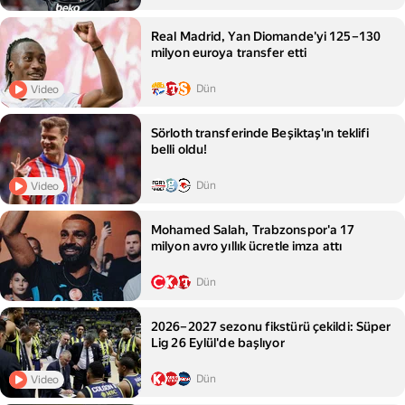
Real Madrid, Yan Diomande'yi 125–130
milyon euroya transfer etti
Dün
Video
Sörloth transferinde Beşiktaş'ın teklifi
belli oldu!
Dün
Video
Mohamed Salah, Trabzonspor'a 17
milyon avro yıllık ücretle imza attı
Dün
2026–2027 sezonu fikstürü çekildi: Süper
Lig 26 Eylül'de başlıyor
Dün
Video