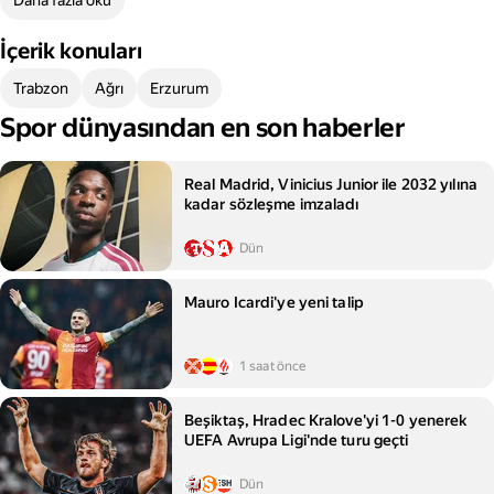
Daha fazla oku
İçerik konuları
Trabzon
Ağrı
Erzurum
Spor dünyasından en son haberler
Real Madrid, Vinicius Junior ile 2032 yılına
kadar sözleşme imzaladı
Dün
Mauro Icardi'ye yeni talip
1 saat önce
Beşiktaş, Hradec Kralove'yi 1-0 yenerek
UEFA Avrupa Ligi'nde turu geçti
Dün