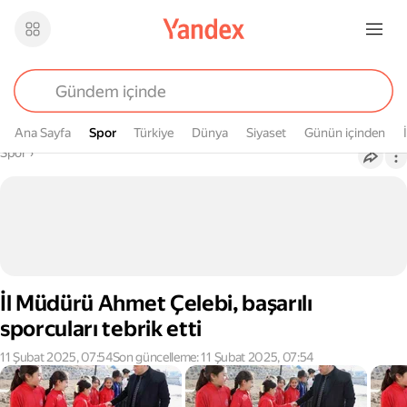
Ana Sayfa
Spor
Spor
Türkiye
Dünya
Siyaset
Günün içinden
Buradasın
Spor
›
İl Müdürü Ahmet Çelebi, başarılı
sporcuları tebrik etti
11 Şubat 2025, 07:54
Son güncelleme: 11 Şubat 2025, 07:54