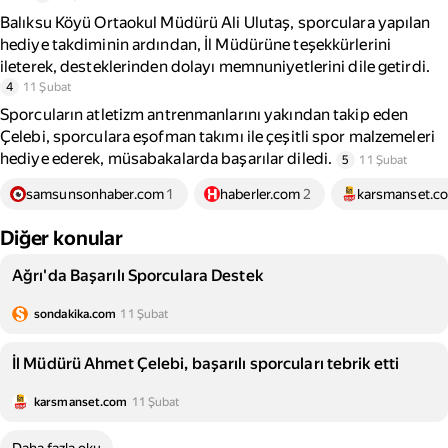
Balıksu Köyü Ortaokul Müdürü Ali Ulutaş, sporculara yapılan
hediye takdiminin ardından, İl Müdürüne teşekkürlerini
ileterek, desteklerinden dolayı memnuniyetlerini dile getirdi.
4
11 Şubat
Sporcuların atletizm antrenmanlarını yakından takip eden
Çelebi, sporculara eşofman takımı ile çeşitli spor malzemeleri
hediye ederek, müsabakalarda başarılar diledi.
5
11 Şubat
samsunsonhaber.com
1
haberler.com
2
karsmanset.c
Diğer konular
Ağrı'da Başarılı Sporculara Destek
sondakika.com
11 Şubat
İl Müdürü Ahmet Çelebi, başarılı sporcuları tebrik etti
karsmanset.com
11 Şubat