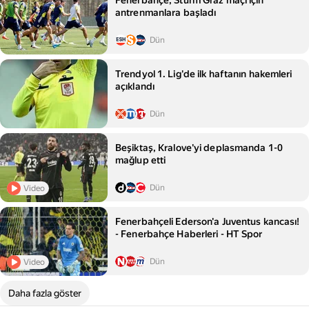
Fenerbahçe, Sturm Graz maçı için
antrenmanlara başladı
Dün
Trendyol 1. Lig'de ilk haftanın hakemleri
açıklandı
Dün
Beşiktaş, Kralove'yi deplasmanda 1-0
mağlup etti
Dün
Video
Fenerbahçeli Ederson'a Juventus kancası!
- Fenerbahçe Haberleri - HT Spor
Dün
Video
Daha fazla göster