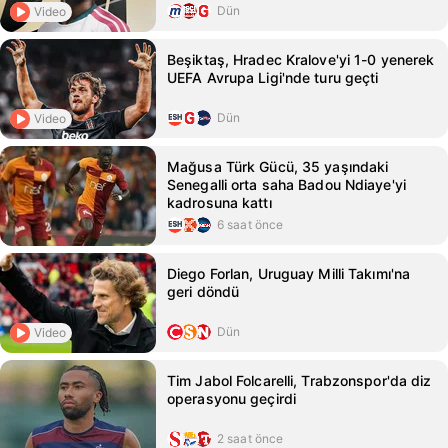
Dün
Video
Beşiktaş, Hradec Kralove'yi 1-0 yenerek
UEFA Avrupa Ligi'nde turu geçti
Dün
Video
Mağusa Türk Gücü, 35 yaşındaki
Senegalli orta saha Badou Ndiaye'yi
kadrosuna kattı
6 saat önce
Diego Forlan, Uruguay Milli Takımı'na
geri döndü
Dün
Video
Tim Jabol Folcarelli, Trabzonspor'da diz
operasyonu geçirdi
2 saat önce