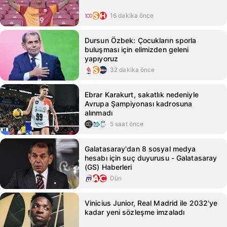
16 dakika önce
Dursun Özbek: Çocukların sporla
buluşması için elimizden geleni
yapıyoruz
32 dakika önce
Ebrar Karakurt, sakatlık nedeniyle
Avrupa Şampiyonası kadrosuna
alınmadı
5 saat önce
Galatasaray'dan 8 sosyal medya
hesabı için suç duyurusu - Galatasaray
(GS) Haberleri
Dün
Vinicius Junior, Real Madrid ile 2032'ye
kadar yeni sözleşme imzaladı