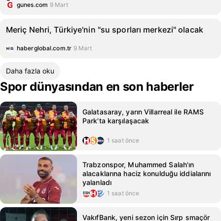
gunes.com
9 Mart
Meriç Nehri, Türkiye'nin "su sporları merkezi" olacak
haberglobal.com.tr
9 Mart
Daha fazla oku
Spor dünyasından en son haberler
Galatasaray, yarın Villarreal ile RAMS
Park'ta karşılaşacak
1 saat önce
Trabzonspor, Muhammed Salah'ın
alacaklarına haciz konulduğu iddialarını
yalanladı
1 saat önce
VakıfBank, yeni sezon için Sırp smaçör