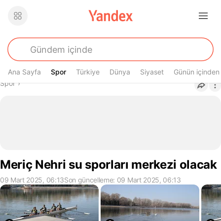
Ana Sayfa
Spor
Spor
Türkiye
Dünya
Siyaset
Günün içinden
Buradasın
Spor
›
Meriç Nehri su sporları merkezi olacak
09 Mart 2025, 06:13
Son güncelleme: 09 Mart 2025, 06:13