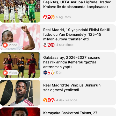
Beşiktaş, UEFA Avrupa Ligi'nde Hradec
Kralove ile deplasmanda karşılaşacak
5 Ağustos
Real Madrid, 19 yaşındaki Fildişi Sahilli
futbolcu Yan Diomande'yi 125+15
milyon euroya transfer etti
4 saat önce
Video
Galatasaray, 2026–2027 sezonu
hazırlıklarında Kemerburgaz'da
antrenman yaptı
Dün
Video
Real Madrid'de Vinicius Junior'un
sözleşmesi yenilendi
4 dakika önce
Karşıyaka Basketbol Takımı, 27