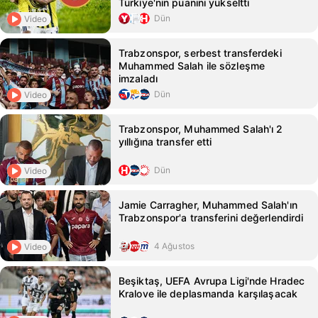
Türkiye'nin puanını yükseltti
Dün
Video
Trabzonspor, serbest transferdeki
Muhammed Salah ile sözleşme
imzaladı
Dün
Video
Trabzonspor, Muhammed Salah'ı 2
yıllığına transfer etti
Dün
Video
Jamie Carragher, Muhammed Salah'ın
Trabzonspor'a transferini değerlendirdi
4 Ağustos
Video
Beşiktaş, UEFA Avrupa Ligi'nde Hradec
Kralove ile deplasmanda karşılaşacak