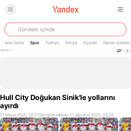
Ana Sayfa
Spor
Spor
Türkiye
Dünya
Siyaset
Günün içinden
Buradasın
Spor
›
Hull City Doğukan Sinik'le yollarını
ayırdı
17 Mayıs 2025, 18:51
Son güncelleme: 11 Ağustos 2025, 03:35