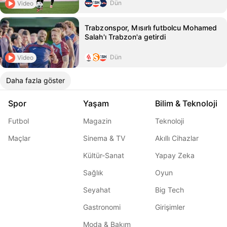
Dün
Video
Trabzonspor, Mısırlı futbolcu Mohamed
Salah'ı Trabzon'a getirdi
Dün
Video
Daha fazla göster
Spor
Yaşam
Bilim & Teknoloji
Futbol
Magazin
Teknoloji
Maçlar
Sinema & TV
Akıllı Cihazlar
Kültür-Sanat
Yapay Zeka
Sağlık
Oyun
Seyahat
Big Tech
Gastronomi
Girişimler
Moda & Bakım