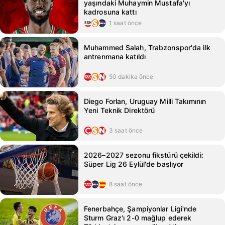
yaşındaki Muhaymin Mustafa'yı
kadrosuna kattı
1 saat önce
Muhammed Salah, Trabzonspor'da ilk
antrenmana katıldı
50 dakika önce
Diego Forlan, Uruguay Milli Takımının
Yeni Teknik Direktörü
3 saat önce
2026–2027 sezonu fikstürü çekildi:
Süper Lig 26 Eylül'de başlıyor
8 saat önce
Fenerbahçe, Şampiyonlar Ligi'nde
Sturm Graz'ı 2-0 mağlup ederek