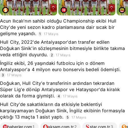
Acun Ilıcalı'nın sahibi olduğu Championship ekibi Hull
City'de yeni sezon kadro planlamasına dair sıcak bir
gelişme yaşandı.
1
17 Mayıs
Hull City, 2022'de Antalyaspor'dan transfer edilen
Doğukan Sinik'in sözleşmesinin bitmesiyle birlikte takıma
veda ettiğini duyurdu.
2
17 Mayıs
İngiliz ekibi, 26 yaşındaki futbolcu için o dönem
Antalyaspor'a 4 milyon euro bonservis bedeli ödemişti.
3
17 Mayıs
Doğukan, Hull City'e transferinin ardından tekrardan
Süper Lig'e dönüp Antalyaspor ve Hatayspor'da kiralık
olarak da forma giymişti.
4
17 Mayıs
Hull City'de sakatlıkların da etkisiyle beklentiyi
karşılayamayan Doğukan Sinik, İngiliz ekibinin formasıyla
çıktığı 13 maçta 1 asist yaptı.
5
17 Mayıs
haberler.com
1
aksam.com.tr
2
star.com.tr
3