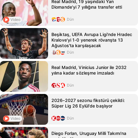
Real Madrid, 19 yaşındaki Yan
Diomande'yi 7 yıllığına transfer etti
Dün
Video
Beşiktaş, UEFA Avrupa Ligi'nde Hradec
Kralove'yi 1-0 yenerek rövanşta 13
Ağustos'ta karşılaşacak
Dün
Real Madrid, Vinicius Junior ile 2032
yılına kadar sözleşme imzaladı
Dün
2026–2027 sezonu fikstürü çekildi:
Süper Lig 26 Eylül'de başlıyor
Dün
Video
Diego Forlan, Uruguay Milli Takımı'na