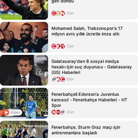
geri döndü
Dün
Mohamed Salah, Trabzonspor'a 17
milyon avro yıllık ücretle imza attı
Dün
Galatasaray'dan 8 sosyal medya
hesabı için suç duyurusu - Galatasaray
(GS) Haberleri
Dün
Fenerbahçeli Ederson'a Juventus
kancası! - Fenerbahçe Haberleri - HT
Spor
Dün
Video
Fenerbahçe, Sturm Graz maçı için
antrenmanlara başladı