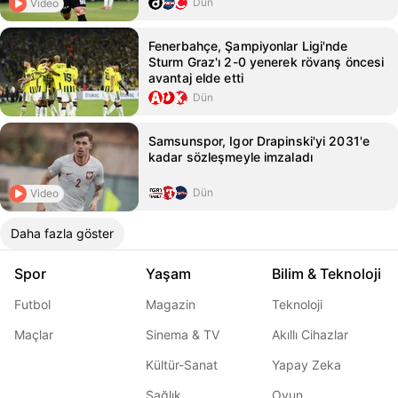
Dün
Video
Fenerbahçe, Şampiyonlar Ligi'nde
Sturm Graz'ı 2-0 yenerek rövanş öncesi
avantaj elde etti
Dün
Samsunspor, Igor Drapinski'yi 2031'e
kadar sözleşmeyle imzaladı
Dün
Video
Daha fazla göster
Spor
Yaşam
Bilim & Teknoloji
Futbol
Magazin
Teknoloji
Maçlar
Sinema & TV
Akıllı Cihazlar
Kültür-Sanat
Yapay Zeka
Sağlık
Oyun