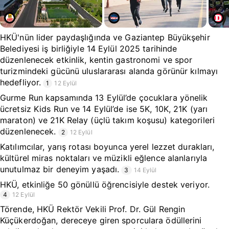
HKÜ'nün lider paydaşlığında ve Gaziantep Büyükşehir
Belediyesi iş birliğiyle 14 Eylül 2025 tarihinde
düzenlenecek etkinlik, kentin gastronomi ve spor
turizmindeki gücünü uluslararası alanda görünür kılmayı
hedefliyor.
1
12 Eylül
Gurme Run kapsamında 13 Eylül’de çocuklara yönelik
ücretsiz Kids Run ve 14 Eylül’de ise 5K, 10K, 21K (yarı
maraton) ve 21K Relay (üçlü takım koşusu) kategorileri
düzenlenecek.
2
12 Eylül
Katılımcılar, yarış rotası boyunca yerel lezzet durakları,
kültürel miras noktaları ve müzikli eğlence alanlarıyla
unutulmaz bir deneyim yaşadı.
3
14 Eylül
HKÜ, etkinliğe 50 gönüllü öğrencisiyle destek veriyor.
4
12 Eylül
Törende, HKÜ Rektör Vekili Prof. Dr. Gül Rengin
Küçükerdoğan, dereceye giren sporculara ödüllerini