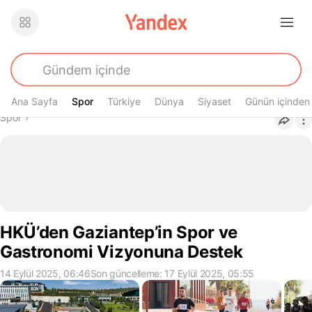
Ana Sayfa
Spor
Spor
Türkiye
Dünya
Siyaset
Günün içinden
Buradasın
Spor
›
HKÜ’den Gaziantep’in Spor ve
Gastronomi Vizyonuna Destek
14 Eylül 2025, 06:46
Son güncelleme: 17 Eylül 2025, 05:55