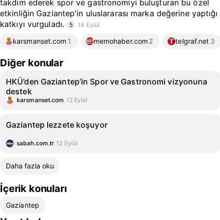
takdim ederek spor ve gastronomiyi buluşturan bu özel
etkinliğin Gaziantep'in uluslararası marka değerine yaptığı
katkıyı vurguladı.
5
14 Eylül
karsmanset.com
1
memohaber.com
2
telgraf.net
3
Diğer konular
HKÜ’den Gaziantep’in Spor ve Gastronomi vizyonuna
destek
karsmanset.com
12 Eylül
Gaziantep lezzete koşuyor
sabah.com.tr
12 Eylül
Daha fazla oku
İçerik konuları
Gaziantep