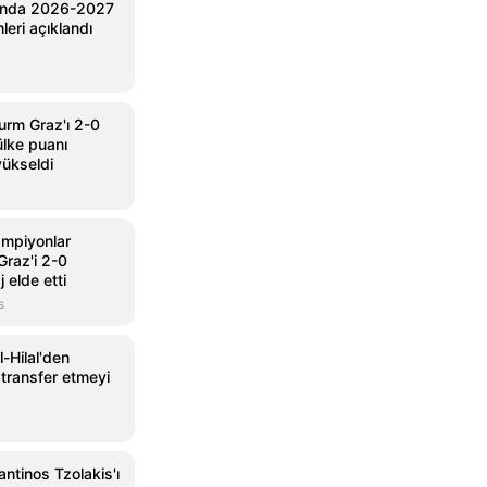
ı’nda 2026-2027
leri açıklandı
urm Graz'ı 2-0
lke puanı
yükseldi
ampiyonlar
Graz'i 2-0
 elde etti
s
-Hilal'den
transfer etmeyi
antinos Tzolakis'ı