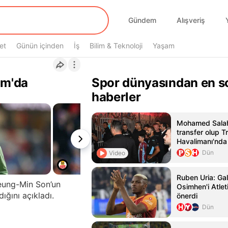
Gündem
Alışveriş
et
Günün içinden
İş
Bilim & Teknoloji
Yaşam
am'da
Spor dünyasından en s
haberler
Mohamed Salah
transfer olup 
Havalimanı'nda 
tarafından karş
Dün
Video
Ruben Uria: Gal
Heung-Min Son’un
Osimhen'i Atlet
ığını açıkladı.
önerdi
Dün