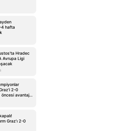
Jayden
–4 hafta
k
ustos'ta Hradec
A Avrupa Ligi
aşacak
s
ampiyonlar
Graz'i 2-0
 öncesi avantaj
kapalı!
rm Graz'ı 2-0