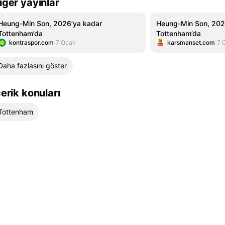
iğer yayınlar
Heung-Min Son, 2026’ya kadar
Heung-Min Son, 202
Tottenham’da
Tottenham’da
kontraspor.com
7 Ocak
karsmanset.com
7 
Daha fazlasını göster
çerik konuları
Tottenham