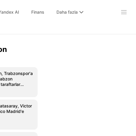
Yandex AI
Finans
Daha fazla
on
, Trabzonspor'a
Trabzon
taraftarlar
ılandı
atasaray, Victor
ico Madrid'e