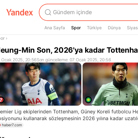
Ana Sayfa
Spor
Spor
Türkiye
Dünya
Siyas
radasın
or
›
eung-Min Son, 2026'ya kadar Tottenh
 Ocak 2025, 20:56
Son güncelleme: 07 Ocak 2025, 20:56
emier Lig ekiplerinden Tottenham, Güney Koreli futbolcu 
siyonunu kullanarak sözleşmesinin 2026 yılına kadar uzatıld
haber7.com