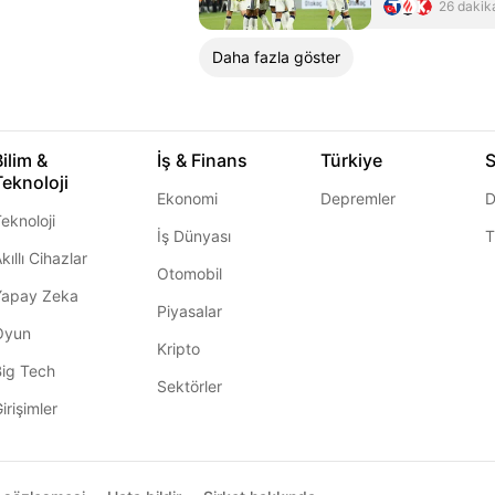
26 dakik
Daha fazla göster
Bilim &
İş & Finans
Türkiye
S
Teknoloji
Ekonomi
Depremler
D
eknoloji
İş Dünyası
T
kıllı Cihazlar
Otomobil
Yapay Zeka
Piyasalar
Oyun
Kripto
Big Tech
Sektörler
irişimler