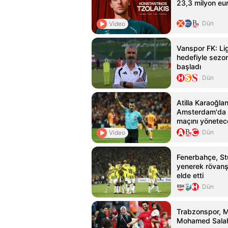
23,3 milyon eur
Dün
Video
Vanspor FK: Li
hedefiyle sezon 
başladı
Dün
Atilla Karaoğlan
Amsterdam'da 
maçını yönetec
Dün
Video
Fenerbahçe, St
yenerek rövanş
elde etti
Dün
Trabzonspor, Mı
Mohamed Salah'ı