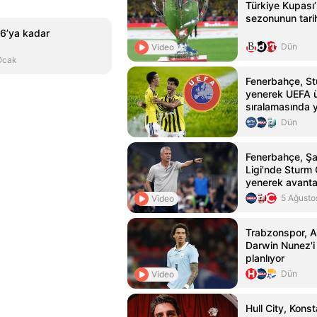
Türkiye Kupas
sezonunun tarih
6’ya kadar
Dün
Video
Ocak
Fenerbahçe, St
yenerek UEFA ü
sıralamasında 
Dün
Fenerbahçe, Ş
Ligi'nde Sturm 
yenerek avantaj
5 Ağusto
Video
Trabzonspor, Al
Darwin Nunez'i 
planlıyor
Dün
Video
Hull City, Konst