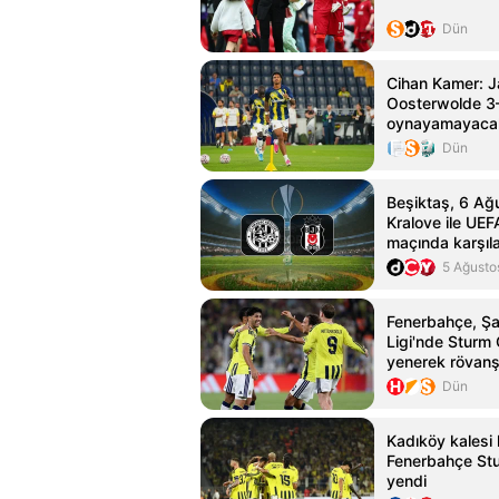
Dün
Cihan Kamer: 
Oosterwolde 3
oynayamayaca
Dün
Beşiktaş, 6 Ağ
Kralove ile UEF
maçında karşıl
5 Ağusto
Fenerbahçe, Ş
Ligi'nde Sturm 
yenerek rövanş
elde etti
Dün
Kadıköy kalesi 
Fenerbahçe Stu
yendi