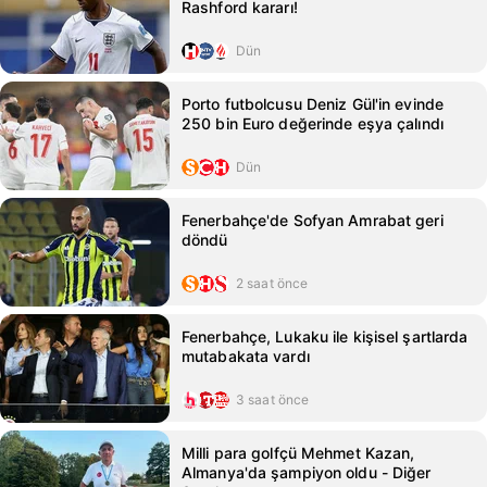
Rashford kararı!
Dün
Porto futbolcusu Deniz Gül'in evinde
250 bin Euro değerinde eşya çalındı
Dün
Fenerbahçe'de Sofyan Amrabat geri
döndü
2 saat önce
Fenerbahçe, Lukaku ile kişisel şartlarda
mutabakata vardı
3 saat önce
Milli para golfçü Mehmet Kazan,
Almanya'da şampiyon oldu - Diğer