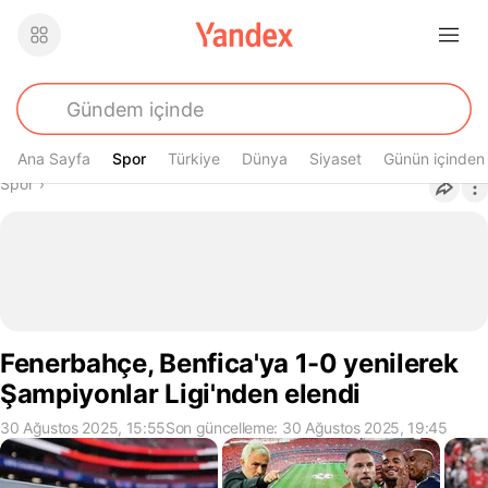
Ana Sayfa
Spor
Spor
Türkiye
Dünya
Siyaset
Günün içinden
Buradasın
Spor
›
Fenerbahçe, Benfica'ya 1-0 yenilerek
Şampiyonlar Ligi'nden elendi
30 Ağustos 2025, 15:55
Son güncelleme: 30 Ağustos 2025, 19:45