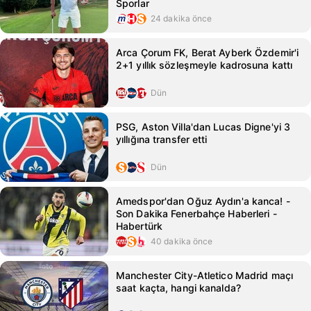
Sporlar
24 dakika önce
Arca Çorum FK, Berat Ayberk Özdemir'i
2+1 yıllık sözleşmeyle kadrosuna kattı
Dün
PSG, Aston Villa'dan Lucas Digne'yi 3
yıllığına transfer etti
Dün
Amedspor'dan Oğuz Aydın'a kanca! -
Son Dakika Fenerbahçe Haberleri -
Habertürk
40 dakika önce
Manchester City-Atletico Madrid maçı
saat kaçta, hangi kanalda?