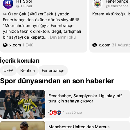
HT Spor
Fenerbahçe
@HTSpor
@Fenerbahce
✏️ Özer Çak ( @OzerCakk ) yazdı:
Kerem Aktürkoğlu İs
Fenerbahçe'den özüne dönüş sinyali! 💬
"Mourinho’nun ayrılığıyla Fenerbahçe
yalnızca teknik direktörü değil, tartışmalı
bir sayfayı da kapattı.
…
Devamını oku
x.com
1 Eylül
x.com
31 Ağust
İçerik konuları
UEFA
Benfica
Fenerbahçe
Spor dünyasından en son haberler
Fenerbahçe, Şampiyonlar Ligi play-off
turu için sahaya çıkıyor
1 saat önce
Manchester United'dan Marcus