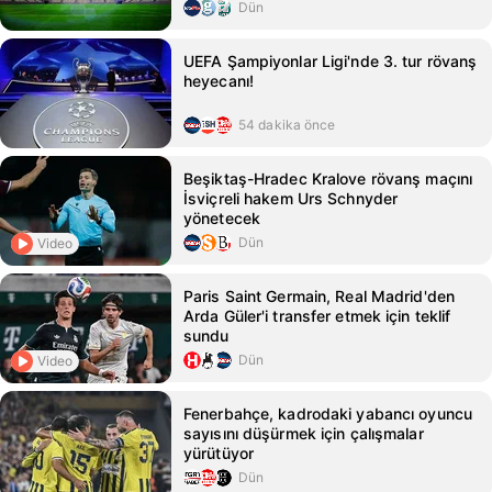
Dün
UEFA Şampiyonlar Ligi'nde 3. tur rövanş
heyecanı!
54 dakika önce
Beşiktaş-Hradec Kralove rövanş maçını
İsviçreli hakem Urs Schnyder
yönetecek
Dün
Video
Paris Saint Germain, Real Madrid'den
Arda Güler'i transfer etmek için teklif
sundu
Dün
Video
Fenerbahçe, kadrodaki yabancı oyuncu
sayısını düşürmek için çalışmalar
yürütüyor
Dün