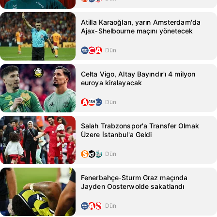
Atilla Karaoğlan, yarın Amsterdam'da
Ajax‑Shelbourne maçını yönetecek
Dün
Celta Vigo, Altay Bayındır'ı 4 milyon
euroya kiralayacak
Dün
Salah Trabzonspor'a Transfer Olmak
Üzere İstanbul'a Geldi
Dün
Fenerbahçe‑Sturm Graz maçında
Jayden Oosterwolde sakatlandı
Dün