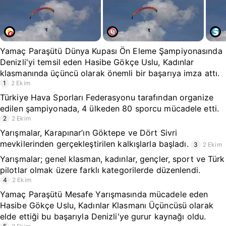
Yamaç Paraşütü Dünya Kupası Ön Eleme Şampiyonasında
Denizli'yi temsil eden Hasibe Gökçe Uslu, Kadınlar
klasmanında üçüncü olarak önemli bir başarıya imza attı.
1
2 Ekim
Türkiye Hava Sporları Federasyonu tarafından organize
edilen şampiyonada, 4 ülkeden 80 sporcu mücadele etti.
2
2 Ekim
Yarışmalar, Karapınar’ın Göktepe ve Dört Sivri
mevkilerinden gerçekleştirilen kalkışlarla başladı.
3
2 Ekim
Yarışmalar; genel klasman, kadınlar, gençler, sport ve Türk
pilotlar olmak üzere farklı kategorilerde düzenlendi.
4
2 Ekim
Yamaç Paraşütü Mesafe Yarışmasında mücadele eden
Hasibe Gökçe Uslu, Kadınlar Klasmanı Üçüncüsü olarak
elde ettiği bu başarıyla Denizli'ye gurur kaynağı oldu.