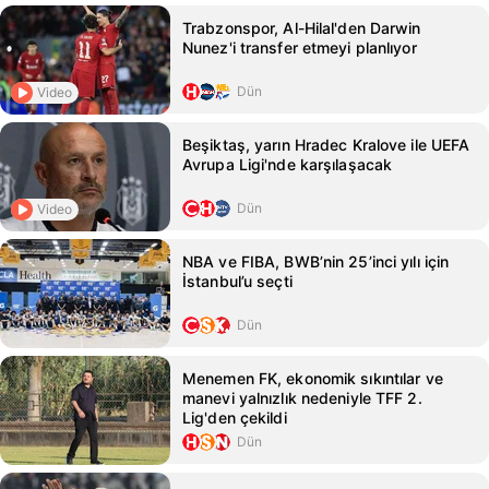
Trabzonspor, Al-Hilal'den Darwin
Nunez'i transfer etmeyi planlıyor
Dün
Video
Beşiktaş, yarın Hradec Kralove ile UEFA
Avrupa Ligi'nde karşılaşacak
Dün
Video
NBA ve FIBA, BWB’nin 25’inci yılı için
İstanbul’u seçti
Dün
Menemen FK, ekonomik sıkıntılar ve
manevi yalnızlık nedeniyle TFF 2.
Lig'den çekildi
Dün