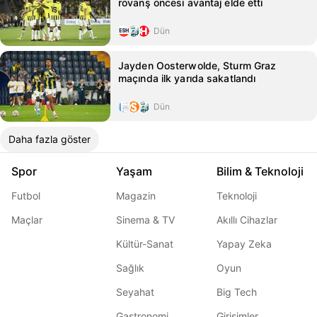
rövanş öncesi avantaj elde etti
Dün
Jayden Oosterwolde, Sturm Graz
maçında ilk yarıda sakatlandı
Dün
Daha fazla göster
Spor
Yaşam
Bilim & Teknoloji
Futbol
Magazin
Teknoloji
Maçlar
Sinema & TV
Akıllı Cihazlar
Kültür-Sanat
Yapay Zeka
Sağlık
Oyun
Seyahat
Big Tech
Gastronomi
Girişimler