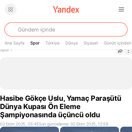
Ana Sayfa
Spor
Spor
Türkiye
Dünya
Siyaset
Günün içinden
Buradasın
Spor
›
Hasibe Gökçe Uslu, Yamaç Paraşütü
Dünya Kupası Ön Eleme
Şampiyonasında üçüncü oldu
02 Ekim 2025, 03:45
Son güncelleme: 02 Ekim 2025, 12:58