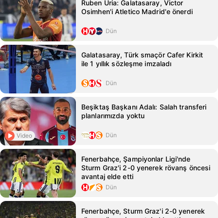
Ruben Uria: Galatasaray, Victor
Osimhen'i Atletico Madrid'e önerdi
Dün
Galatasaray, Türk smaçör Cafer Kirkit
ile 1 yıllık sözleşme imzaladı
Dün
Beşiktaş Başkanı Adalı: Salah transferi
planlarımızda yoktu
Dün
Video
Fenerbahçe, Şampiyonlar Ligi'nde
Sturm Graz'i 2-0 yenerek rövanş öncesi
avantaj elde etti
Dün
Fenerbahçe, Sturm Graz'i 2-0 yenerek