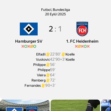
Hamburger SV-1. FC Heidenheim maçı
Futbol
,
Bundesliga
20 Eylül 2025
2
:
1
Hamburger SV
1. FC Heidenheim
22'
80'
Elfadli
Koelle
42'
90+3'
Vuskovic
Koelle
56'
Philippe
59'
Philippe
64'
Vieira
72'
Remberg
90+3'
Fernandes