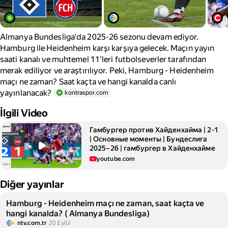
Almanya Bundesliga'da 2025-26 sezonu devam ediyor.
Hamburg ile Heidenheim karşı karşıya gelecek. Maçın yayın
saati kanalı ve muhtemel 11'leri futbolseverler tarafından
merak ediliyor ve araştırılıyor. Peki, Hamburg - Heidenheim
maçı ne zaman? Saat kaçta ve hangi kanalda canlı
yayınlanacak?
kontraspor.com
İlgili Video
Гамбургер против Хайденхайма | 2-1
| Основные моменты | Бундеслига
2025–26 | гамбургер в Хайденхайме
youtube.com
Diğer yayınlar
Hamburg - Heidenheim maçı ne zaman, saat kaçta ve
hangi kanalda? ( Almanya Bundesliga)
ntv.com.tr
20 Eylül