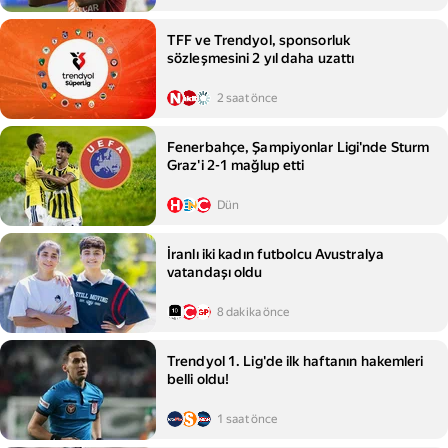
TFF ve Trendyol, sponsorluk
sözleşmesini 2 yıl daha uzattı
2 saat önce
Fenerbahçe, Şampiyonlar Ligi'nde Sturm
Graz'i 2-1 mağlup etti
Dün
İranlı iki kadın futbolcu Avustralya
vatandaşı oldu
8 dakika önce
Trendyol 1. Lig'de ilk haftanın hakemleri
belli oldu!
1 saat önce