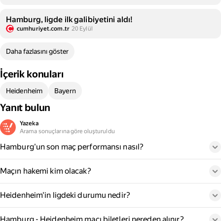
Hamburg, ligde ilk galibiyetini aldı!
cumhuriyet.com.tr
20 Eylül
Daha fazlasını göster
İçerik konuları
Heidenheim
Bayern
Yanıt bulun
Yazeka
Arama sonuçlarına göre oluşturuldu
Hamburg'un son maç performansı nasıl?
Maçın hakemi kim olacak?
Heidenheim'in ligdeki durumu nedir?
Hamburg - Heidenheim maçı biletleri nereden alınır?