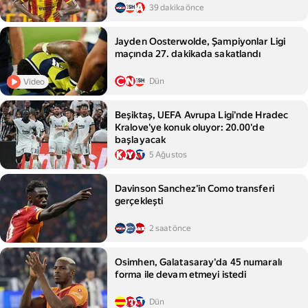
39 dakika önce
Jayden Oosterwolde, Şampiyonlar Ligi
maçında 27. dakikada sakatlandı
Dün
Video
Beşiktaş, UEFA Avrupa Ligi'nde Hradec
Kralove'ye konuk oluyor: 20.00'de
başlayacak
5 Ağustos
Davinson Sanchez'in Como transferi
gerçekleşti
2 saat önce
Osimhen, Galatasaray'da 45 numaralı
forma ile devam etmeyi istedi
Dün