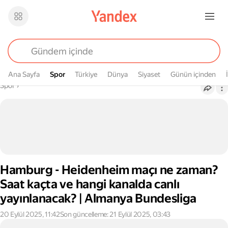
Ana Sayfa
Spor
Spor
Türkiye
Dünya
Siyaset
Günün içinden
Buradasın
Spor
›
Hamburg - Heidenheim maçı ne zaman?
Saat kaçta ve hangi kanalda canlı
yayınlanacak? | Almanya Bundesliga
20 Eylül 2025, 11:42
Son güncelleme: 21 Eylül 2025, 03:43