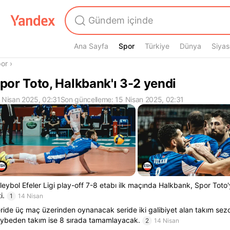
Ana Sayfa
Spor
Spor
Türkiye
Dünya
Siyas
radasın
or
›
por Toto, Halkbank'ı 3-2 yendi
 Nisan 2025, 02:31
Son güncelleme: 15 Nisan 2025, 02:31
leybol Efeler Ligi play-off 7-8 etabı ilk maçında Halkbank, Spor Tot
i.
1
14 Nisan
ride üç maç üzerinden oynanacak seride iki galibiyet alan takım sezo
ybeden takım ise 8 sırada tamamlayacak.
2
14 Nisan