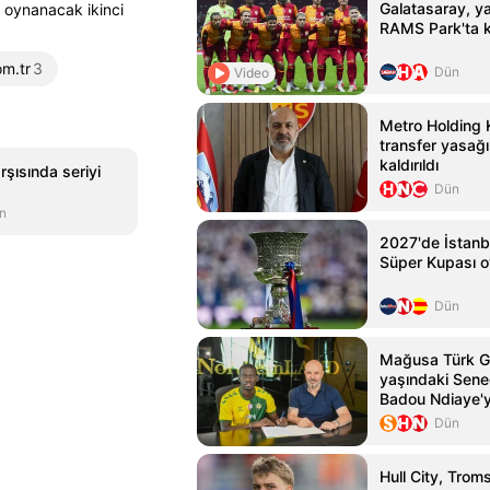
Galatasaray, yar
 oynanacak ikinci
RAMS Park'ta k
m.tr
3
Dün
Video
Metro Holding 
transfer yasağı
kaldırıldı
şısında seriyi
Dün
n
2027'de İstanb
Süper Kupası 
Dün
Mağusa Türk G
yaşındaki Seneg
Badou Ndiaye'y
kattı
Dün
Hull City, Trom