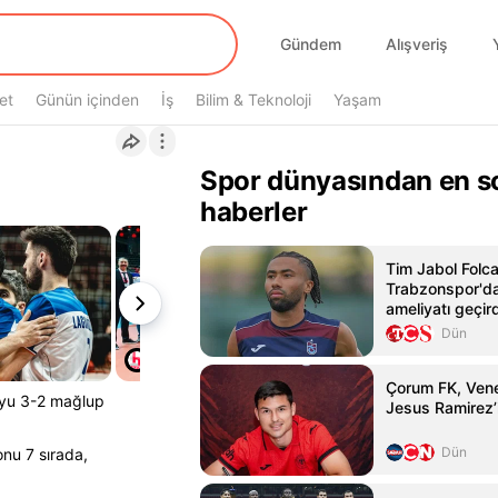
Gündem
Alışveriş
et
Günün içinden
İş
Bilim & Teknoloji
Yaşam
Spor dünyasından en s
haberler
Tim Jabol Folcar
Trabzonspor'da
ameliyatı geçird
Dün
Çorum FK, Venez
o'yu 3-2 mağlup
Jesus Ramirez’i
Dün
nu 7 sırada,