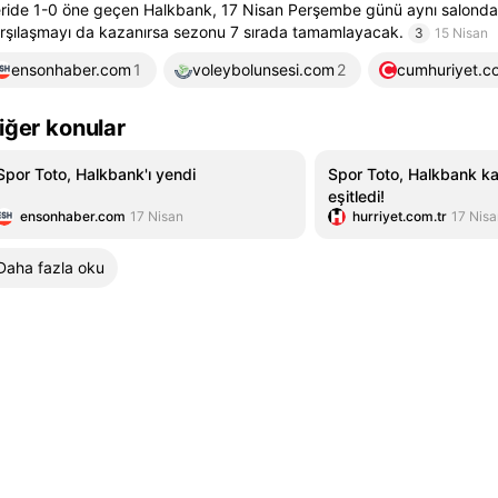
ride 1-0 öne geçen Halkbank, 17 Nisan Perşembe günü aynı salonda
rşılaşmayı da kazanırsa sezonu 7 sırada tamamlayacak.
3
15 Nisan
ensonhaber.com
1
voleybolunsesi.com
2
cumhuriyet.co
iğer konular
Spor Toto, Halkbank'ı yendi
Spor Toto, Halkbank kar
eşitledi!
ensonhaber.com
17 Nisan
hurriyet.com.tr
17 Nisa
Daha fazla oku