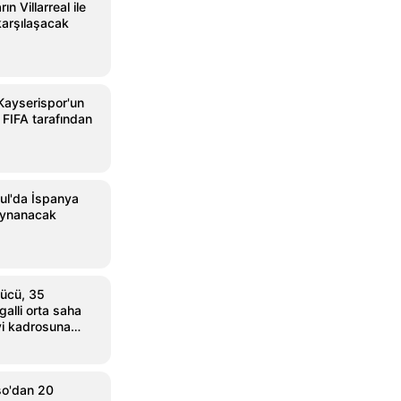
ın Villarreal ile
arşılaşacak
Kayserispor'un
 FIFA tarafından
ul'da İspanya
oynanacak
ücü, 35
alli orta saha
i kadrosuna
so'dan 20