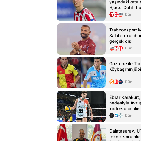
yaşındaki orta
Hjerto-Dahl'ı tr
Dün
Trabzonspor:
Salah'ın kulübün
gerçek dışı
Dün
Göztepe ile Tra
Köybaşı'nın jübi
Dün
Ebrar Karakurt,
nedeniyle Avru
kadrosuna alın
Dün
Galatasaray, U1
teknik sorumlu