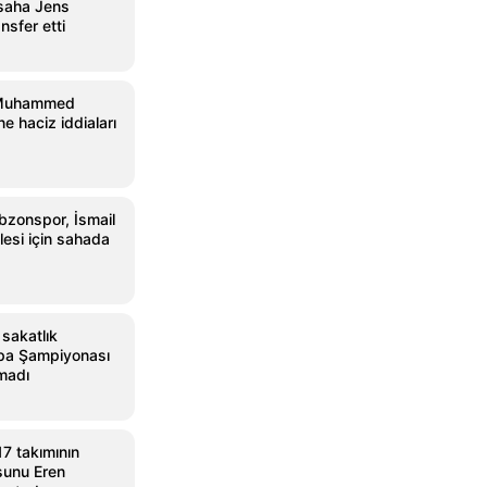
 saha Jens
ansfer etti
 Muhammed
e haciz iddiaları
bzonspor, İsmail
lesi için sahada
 sakatlık
pa Şampiyonası
madı
7 takımının
sunu Eren