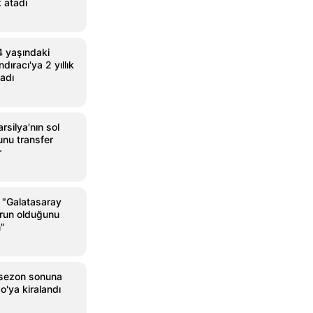
 atadı
4 yaşındaki
ıracı'ya 2 yıllık
adı
silya'nın sol
nu transfer
r
"Galatasaray
orun olduğunu
"
, sezon sonuna
o'ya kiralandı