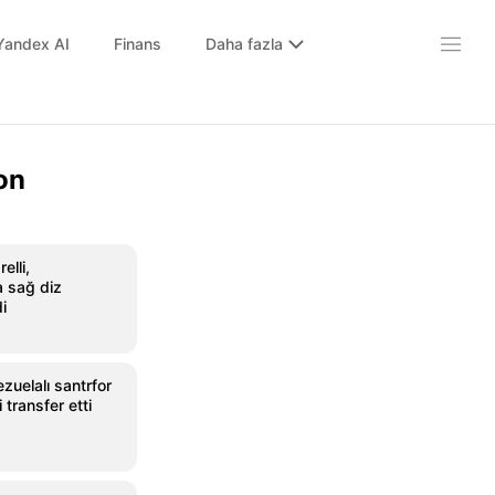
Yandex AI
Finans
Daha fazla
on
elli,
 sağ diz
i
uelalı santrfor
 transfer etti