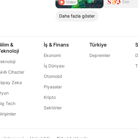
Dün
Video
Daha fazla göster
Bilim &
İş & Finans
Türkiye
S
Teknoloji
Ekonomi
Depremler
D
eknoloji
İş Dünyası
T
kıllı Cihazlar
Otomobil
Yapay Zeka
Piyasalar
Oyun
Kripto
Big Tech
Sektörler
irişimler