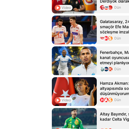
Derdiyok olarak
Dün
Video
Galatasaray, 2
smaçör Efe Mand
sözleşme imzal
Dün
Fenerbahçe, Mar
kanat oyuncusu
etmeyi planlıyo
Dün
Hamza Akman: 
altyapısında s
düşünmüyorum
Dün
Video
Altay Bayındır
kadar Celta Vig