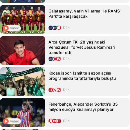
Galatasaray, yarın Villarreal ile RAMS
Park'ta karşılaşacak
Dün
Video
Arca Çorum FK, 28 yaşındaki
Venezuelalı forvet Jesus Ramirez'i
transfer etti
Dün
Kocaelispor, İzmit'te sezon açılış
programında taraftarlarıyla buluştu
Dün
Fenerbahçe, Alexander Sörloth'u 35
milyon euroya kiralamayı planlıyor
Dün
Video