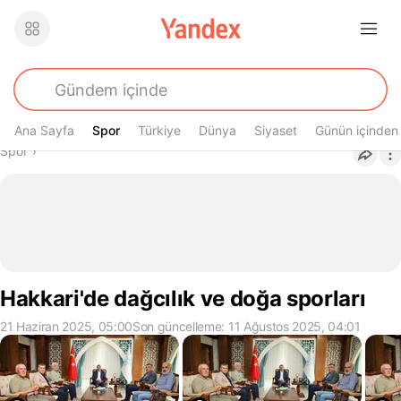
Ana Sayfa
Spor
Spor
Türkiye
Dünya
Siyaset
Günün içinden
Buradasın
Spor
›
Hakkari'de dağcılık ve doğa sporları
21 Haziran 2025, 05:00
Son güncelleme: 11 Ağustos 2025, 04:01