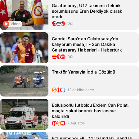
Galatasaray, U17 takımının teknik
sorumlusunu Eren Derdiyok olarak
atadı
Dün
Video
Gabriel Sara'dan Galatasaray'da
kalıyorum mesajı! - Son Dakika
Galatasaray Haberleri - Habertürk
Dün
Traktör Yarışıyla İddia Çözüldü
12 dakika önce
Bolusporlu futbolcu Erdem Can Polat,
maçta sakatlanarak hastaneye
kaldırıldı
7 Ağustos
Erzurumspor FK, 24 yaşındaki İrlandalı