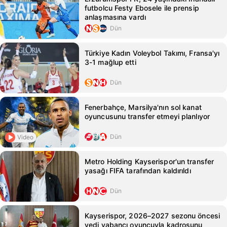
futbolcu Festy Ebosele ile prensip
anlaşmasına vardı
Dün
Türkiye Kadın Voleybol Takımı, Fransa'yı
3-1 mağlup etti
Dün
Fenerbahçe, Marsilya'nın sol kanat
oyuncusunu transfer etmeyi planlıyor
Dün
Video
Metro Holding Kayserispor'un transfer
yasağı FIFA tarafından kaldırıldı
Dün
Kayserispor, 2026–2027 sezonu öncesi
yedi yabancı oyuncuyla kadrosunu