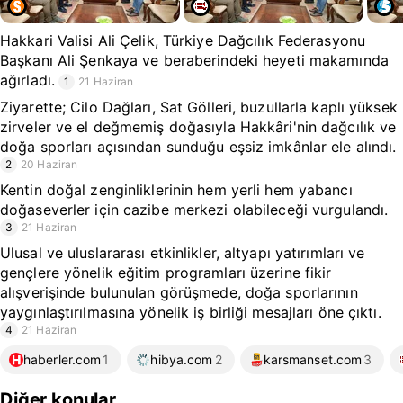
Hakkari Valisi Ali Çelik, Türkiye Dağcılık Federasyonu
Başkanı Ali Şenkaya ve beraberindeki heyeti makamında
ağırladı.
1
21 Haziran
Ziyarette; Cilo Dağları, Sat Gölleri, buzullarla kaplı yüksek
zirveler ve el değmemiş doğasıyla Hakkâri'nin dağcılık ve
doğa sporları açısından sunduğu eşsiz imkânlar ele alındı.
2
20 Haziran
Kentin doğal zenginliklerinin hem yerli hem yabancı
doğaseverler için cazibe merkezi olabileceği vurgulandı.
3
21 Haziran
Ulusal ve uluslararası etkinlikler, altyapı yatırımları ve
gençlere yönelik eğitim programları üzerine fikir
alışverişinde bulunulan görüşmede, doğa sporlarının
yaygınlaştırılmasına yönelik iş birliği mesajları öne çıktı.
4
21 Haziran
haberler.com
1
hibya.com
2
karsmanset.com
3
Diğer konular