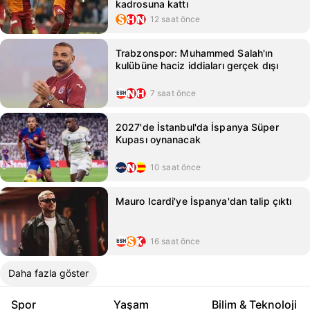
kadrosuna kattı
12 saat önce
Trabzonspor: Muhammed Salah'ın
kulübüne haciz iddiaları gerçek dışı
7 saat önce
2027'de İstanbul'da İspanya Süper
Kupası oynanacak
10 saat önce
Mauro Icardi'ye İspanya'dan talip çıktı
16 saat önce
Daha fazla göster
Spor
Yaşam
Bilim & Teknoloji