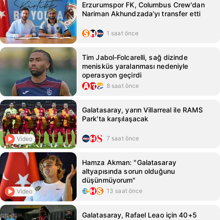
Erzurumspor FK, Columbus Crew'dan
Nariman Akhundzada'yı transfer etti
1 saat önce
Tim Jabol-Folcarelli, sağ dizinde
menisküs yaralanması nedeniyle
operasyon geçirdi
8 saat önce
Galatasaray, yarın Villarreal ile RAMS
Park'ta karşılaşacak
7 saat önce
Video
Hamza Akman: "Galatasaray
altyapısında sorun olduğunu
düşünmüyorum"
13 saat önce
Video
Galatasaray, Rafael Leao için 40+5