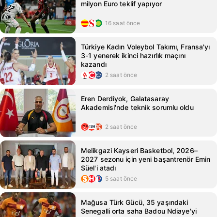
milyon Euro teklif yapıyor
16 saat önce
Türkiye Kadın Voleybol Takımı, Fransa'yı
3-1 yenerek ikinci hazırlık maçını
kazandı
2 saat önce
Eren Derdiyok, Galatasaray
Akademisi'nde teknik sorumlu oldu
2 saat önce
Melikgazi Kayseri Basketbol, 2026–
2027 sezonu için yeni başantrenör Emin
Süel'i atadı
5 saat önce
Mağusa Türk Gücü, 35 yaşındaki
Senegalli orta saha Badou Ndiaye'yi