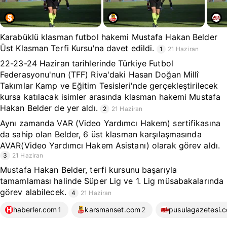
Karabüklü klasman futbol hakemi Mustafa Hakan Belder
Üst Klasman Terfi Kursu'na davet edildi.
1
21 Haziran
22-23-24 Haziran tarihlerinde Türkiye Futbol
Federasyonu'nun (TFF) Riva'daki Hasan Doğan Millî
Takımlar Kamp ve Eğitim Tesisleri'nde gerçekleştirilecek
kursa katılacak isimler arasında klasman hakemi Mustafa
Hakan Belder de yer aldı.
2
21 Haziran
Aynı zamanda VAR (Video Yardımcı Hakem) sertifikasına
da sahip olan Belder, 6 üst klasman karşılaşmasında
AVAR(Video Yardımcı Hakem Asistanı) olarak görev aldı.
3
21 Haziran
Mustafa Hakan Belder, terfi kursunu başarıyla
tamamlaması halinde Süper Lig ve 1. Lig müsabakalarında
görev alabilecek.
4
21 Haziran
haberler.com
1
karsmanset.com
2
pusulagazetesi.c