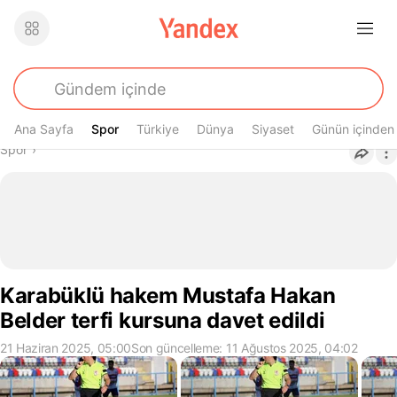
Ana Sayfa
Spor
Spor
Türkiye
Dünya
Siyaset
Günün içinden
Buradasın
Spor
›
Karabüklü hakem Mustafa Hakan
Belder terfi kursuna davet edildi
21 Haziran 2025, 05:00
Son güncelleme: 11 Ağustos 2025, 04:02