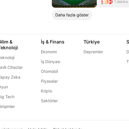
1 dakika
Daha fazla göster
Bilim &
İş & Finans
Türkiye
S
Teknoloji
Ekonomi
Depremler
D
eknoloji
İş Dünyası
T
kıllı Cihazlar
Otomobil
Yapay Zeka
Piyasalar
Oyun
Kripto
Big Tech
Sektörler
irişimler