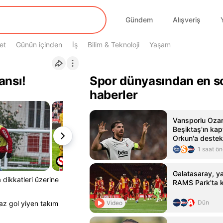
Gündem
Alışveriş
et
Günün içinden
İş
Bilim & Teknoloji
Yaşam
ansı!
Spor dünyasından en s
haberler
Vansporlu Oza
Beşiktaş'ın kap
Orkun'a destek
1 saat ö
Galatasaray, yar
dikkatleri üzerine
RAMS Park'ta k
Dün
Video
az gol yiyen takım