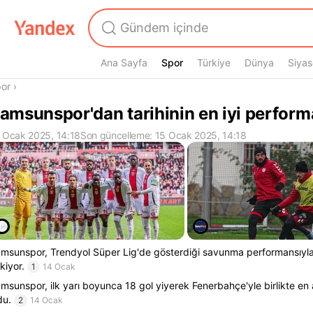
Ana Sayfa
Spor
Spor
Türkiye
Dünya
Siyas
radasın
or
›
amsunspor'dan tarihinin en iyi perform
 Ocak 2025, 14:18
Son güncelleme: 15 Ocak 2025, 14:18
msunspor, Trendyol Süper Lig'de gösterdiği savunma performansıyla 
kiyor.
1
14 Ocak
msunspor, ilk yarı boyunca 18 gol yiyerek Fenerbahçe'yle birlikte en 
du.
2
14 Ocak