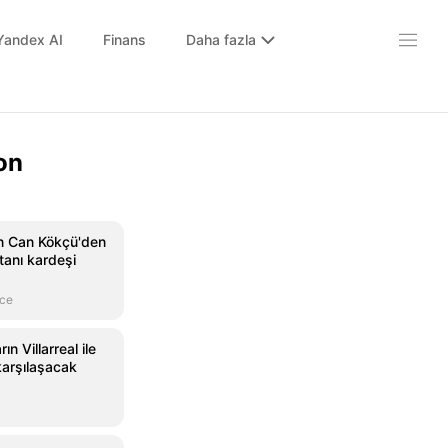
Yandex AI
Finans
Daha fazla
on
n Can Kökçü'den
tanı kardeşi
nce
ın Villarreal ile
arşılaşacak