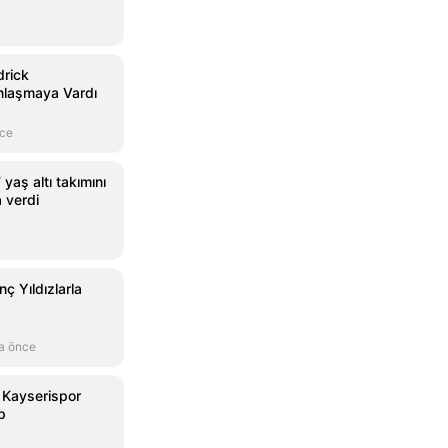
drick
nlaşmaya Vardı
nce
yaş altı takımını
 verdi
ç Yıldızlarla
a önce
e Kayserispor
p