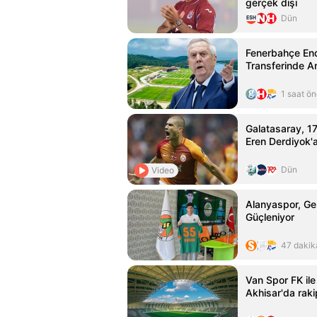
gerçek dışı
Dün
Fenerbahçe En
Transferinde A
1 saat ö
Galatasaray, 17 
Eren Derdiyok'a
Dün
Video
Alanyaspor, Gen
Güçleniyor
47 dakik
Van Spor FK il
Akhisar'da raki