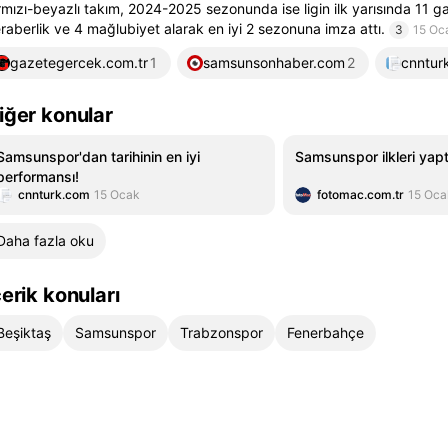
rmızı-beyazlı takım, 2024-2025 sezonunda ise ligin ilk yarısında 11 ga
raberlik ve 4 mağlubiyet alarak en iyi 2 sezonuna imza attı.
3
15 Oc
gazetegercek.com.tr
1
samsunsonhaber.com
2
cnntur
iğer konular
Samsunspor'dan tarihinin en iyi
Samsunspor ilkleri yapt
performansı!
cnnturk.com
15 Ocak
fotomac.com.tr
15 Oca
Daha fazla oku
çerik konuları
Beşiktaş
Samsunspor
Trabzonspor
Fenerbahçe