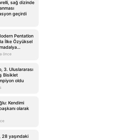
relli, sağ dizinde
lanması
asyon geçirdi
odern Pentatlon
a İlke Özyüksel
n madalya
a önce
, 3. Uluslararası
Bisiklet
ampiyon oldu
s
lu: Kendimi
başkanı olarak
nce
 28 yaşındaki