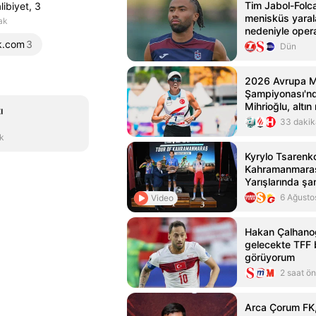
Tim Jabol-Folca
libiyet, 3
menisküs yara
ak
nedeniyle oper
k.com
3
Dün
2026 Avrupa M
Şampiyonası'nd
Mihrioğlu, altı
ı
kazandı!
33 dakik
k
Kyrylo Tsarenko
Kahramanmaraş 
Yarışlarında ş
6 Ağusto
Video
Hakan Çalhanoğ
gelecekte TFF 
görüyorum
2 saat ö
Arca Çorum FK,