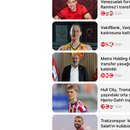
Venezuelalı for
Ramirez'i transf
Dün
VakıfBank, Vanj
kadrosuna katt
Dün
Metro Holding 
transfer yasağı
kaldırıldı
Dün
Hull City, Trom
yaşındaki orta
Hjerto-Dahl'ı tr
Dün
Trabzonspor:
Salah'ın kulübün