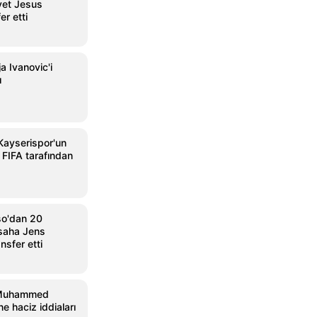
vet Jesus
er etti
a Ivanovic'i
ı
Kayserispor'un
 FIFA tarafından
so'dan 20
 saha Jens
ansfer etti
 Muhammed
e haciz iddiaları