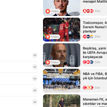
menajeri Matthi
Dün
Video
Trabzonspor, Al
Darwin Nunez'i 
planlıyor
Dün
Video
Beşiktaş, yarın
ile UEFA Avrupa
karşılaşacak
Dün
Video
NBA ve FIBA, B
yılı için İstanbu
Dün
Menemen FK, 
sıkıntılar ve ma