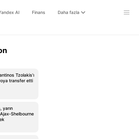
Yandex AI
Finans
Daha fazla
on
antinos Tzolakis'ı
oya transfer etti
, yarın
Ajax‑Shelbourne
ek