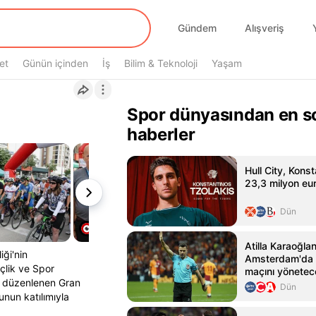
Gündem
Alışveriş
et
Günün içinden
İş
Bilim & Teknoloji
Yaşam
Spor dünyasından en s
haberler
Hull City, Konst
23,3 milyon eur
Dün
Atilla Karaoğlan
iği'nin
Amsterdam'da 
çlik ve Spor
maçını yönetec
a düzenlenen Gran
Dün
nun katılımıyla