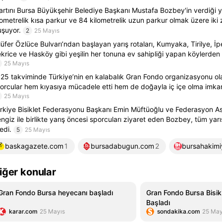
artını Bursa Büyükşehir Belediye Başkanı Mustafa Bozbey'in verdiği ya
lometrelik kısa parkur ve 84 kilometrelik uzun parkur olmak üzere iki 
uşuyor.
2
25 Mayıs
lüfer Özlüce Bulvarı’ndan başlayan yarış rotaları, Kumyaka, Tirilye, İ
krice ve Hasköy gibi yeşilin her tonuna ev sahipliği yapan köylerden 
25 Mayıs
25 takviminde Türkiye’nin en kalabalık Gran Fondo organizasyonu ola
orcular hem kıyasıya mücadele etti hem de doğayla iç içe olma imkan
25 Mayıs
rkiye Bisiklet Federasyonu Başkanı Emin Müftüoğlu ve Federasyon A
ngiz ile birlikte yarış öncesi sporcuları ziyaret eden Bozbey, tüm yarı
ledi.
5
25 Mayıs
baskagazete.com
1
bursadabugun.com
2
bursahakimi
iğer konular
Gran Fondo Bursa heyecanı başladı
Gran Fondo Bursa Bisikl
Başladı
karar.com
25 Mayıs
sondakika.com
25 May