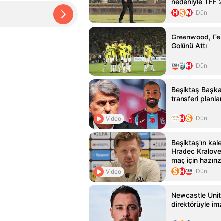
nedeniyle TFF 2
Dün
Greenwood, Fen
Golünü Attı
Dün
Beşiktaş Başkan
transferi planl
Dün
Video
Beşiktaş'ın kale
Hradec Kralove 
maç için hazırız
Dün
Video
Newcastle Unit
direktörüyle im