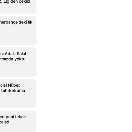
. Lig'den çekildi
erbahçe'deki İlk
ı Adalı: Salah
arımızda yoktu
cisi Nübel:
tehlikeli ama
ed yeni teknik
zaladı