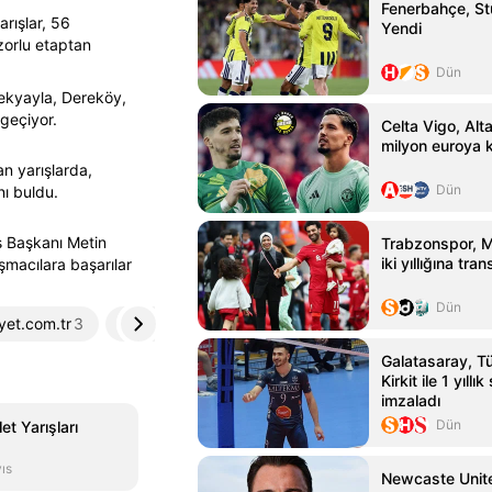
Fenerbahçe, St
rışlar, 56
Yendi
zorlu etaptan
Dün
pekyayla, Dereköy,
geçiyor.
Celta Vigo, Alta
milyon euroya 
n yarışlarda,
Dün
ı buldu.
s Başkanı Metin
Trabzonspor, 
iki yıllığına tran
şmacılara başarılar
Dün
yet.com.tr
3
rayhaber.com
4
sondakika.com
5
Galatasaray, T
Kirkit ile 1 yıll
imzaladı
Dün
et Yarışları
ıs
Newcaste Unite