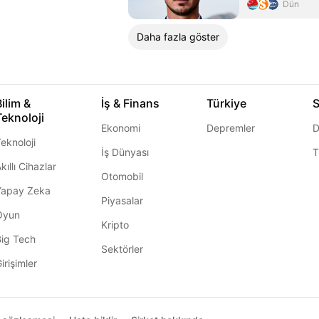
Dün
Daha fazla göster
Bilim &
İş & Finans
Türkiye
S
Teknoloji
Ekonomi
Depremler
D
eknoloji
İş Dünyası
T
kıllı Cihazlar
Otomobil
Yapay Zeka
Piyasalar
Oyun
Kripto
Big Tech
Sektörler
irişimler