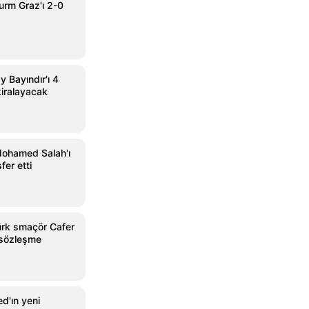
urm Graz'ı 2-0
y Bayındır'ı 4
kiralayacak
Mohamed Salah'ı
sfer etti
ürk smaçör Cafer
ık sözleşme
d'ın yeni