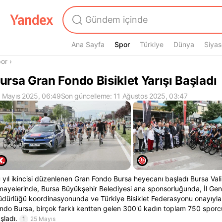
Ana Sayfa
Spor
Spor
Türkiye
Dünya
Siyas
radasın
or
›
ursa Gran Fondo Bisiklet Yarışı Başladı
 Mayıs 2025, 06:49
Son güncelleme: 11 Ağustos 2025, 03:47
 yıl ikincisi düzenlenen Gran Fondo Bursa heyecanı başladı Bursa Valil
mayelerinde, Bursa Büyükşehir Belediyesi ana sponsorluğunda, İl Gen
dürlüğü koordinasyonunda ve Türkiye Bisiklet Federasyonu onayıyl
ndo Bursa, birçok farklı kentten gelen 300'ü kadın toplam 750 sporcu
şladı.
1
25 Mayıs