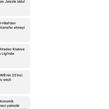
as Jaissle oldu!
-Hilal'den
transfer etmeyi
 Hradec Kralove
 Ligi'nde
WB’nin 25’inci
l’u seçti
ekonomik
nevi yalnızlık