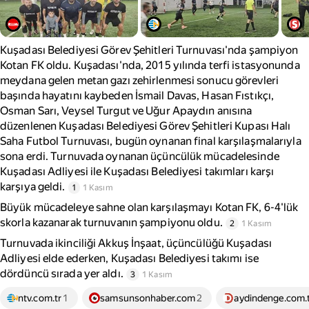
Kuşadası Belediyesi Görev Şehitleri Turnuvası'nda şampiyon
Kotan FK oldu. Kuşadası'nda, 2015 yılında terfi istasyonunda
meydana gelen metan gazı zehirlenmesi sonucu görevleri
başında hayatını kaybeden İsmail Davas, Hasan Fıstıkçı,
Osman Sarı, Veysel Turgut ve Uğur Apaydın anısına
düzenlenen Kuşadası Belediyesi Görev Şehitleri Kupası Halı
Saha Futbol Turnuvası, bugün oynanan final karşılaşmalarıyla
sona erdi. Turnuvada oynanan üçüncülük mücadelesinde
Kuşadası Adliyesi ile Kuşadası Belediyesi takımları karşı
karşıya geldi.
1
1 Kasım
Büyük mücadeleye sahne olan karşılaşmayı Kotan FK, 6-4'lük
skorla kazanarak turnuvanın şampiyonu oldu.
2
1 Kasım
Turnuvada ikinciliği Akkuş İnşaat, üçüncülüğü Kuşadası
Adliyesi elde ederken, Kuşadası Belediyesi takımı ise
dördüncü sırada yer aldı.
3
1 Kasım
ntv.com.tr
1
samsunsonhaber.com
2
aydindenge.com.