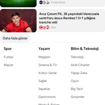
4 saat önce
Arca Çorum FK, 26 yaşındaki Venezuela
santrforu Jesus Ramirez'i 3+1 yıllığına
transfer etti
Dün
Daha fazla göster
Spor
Yaşam
Bilim & Teknoloji
Futbol
Magazin
Teknoloji
Maçlar
Sinema & TV
Akıllı Cihazlar
Kültür-Sanat
Yapay Zeka
Sağlık
Oyun
Seyahat
Big Tech
Gastronomi
Girişimler
Moda & Bakım