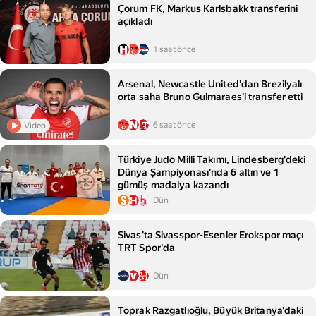
Çorum FK, Markus Karlsbakk transferini
açıkladı
1 saat önce
Arsenal, Newcastle United'dan Brezilyalı
orta saha Bruno Guimaraes'i transfer etti
6 saat önce
Video
Türkiye Judo Milli Takımı, Lindesberg'deki
Dünya Şampiyonası'nda 6 altın ve 1
gümüş madalya kazandı
Dün
Sivas'ta Sivasspor-Esenler Erokspor maçı
TRT Spor'da
Dün
Toprak Razgatlıoğlu, Büyük Britanya'daki