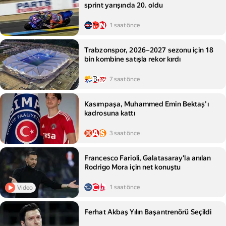
sprint yarışında 20. oldu
1 saat önce
Trabzonspor, 2026–2027 sezonu için 18
bin kombine satışla rekor kırdı
7 saat önce
Kasımpaşa, Muhammed Emin Bektaş’ı
kadrosuna kattı
3 saat önce
Francesco Farioli, Galatasaray'la anılan
Rodrigo Mora için net konuştu
1 saat önce
Video
Ferhat Akbaş Yılın Başantrenörü Seçildi