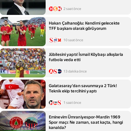
2 saat önce
Hakan Çalhanoğlu: Kendimi gelecekte
TFF başkanı olarak görüyorum
10 saat önce
Jübilesini yaptı! İsmail Köybaşı alkışlarla
futbola veda etti
13 dakika önce
Galatasaray'dan savunmaya 2 Türk!
Teknik ekip tercihini yaptı
1 saat önce
Eminevim Ümraniyespor-Mardin 1969
Spor maçı: Ne zaman, saat kaçta, hangi
kanalda?