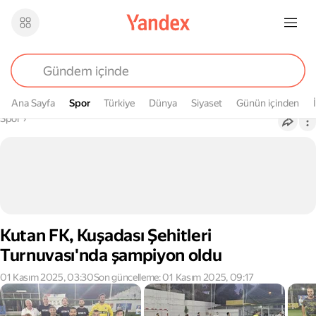
Ana Sayfa
Spor
Spor
Türkiye
Dünya
Siyaset
Günün içinden
Buradasın
Spor
›
Kutan FK, Kuşadası Şehitleri
Turnuvası'nda şampiyon oldu
01 Kasım 2025, 03:30
Son güncelleme: 01 Kasım 2025, 09:17