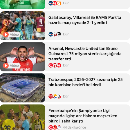
Dün
Galatasaray, Villarreal ile RAMS Park'ta
hazırlık maçı oynadı: 2-1 yenildi
Dün
Video
Arsenal, Newcastle United'tan Bruno
Guimares'i 75 milyon sterlin karşılığında
transfer etti
Dün
Video
Trabzonspor, 2026–2027 sezonu için 25
bin kombine hedefi belirledi
Dün
Fenerbahçe'nin Şampiyonlar Ligi
maçında ilginç an: Hakem maçı erken
bitirdi, saha karıştı
44 dakika önce