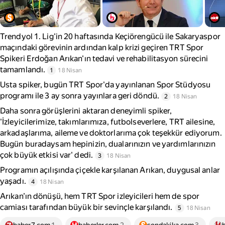
Trendyol 1. Lig'in 20 haftasında Keçiörengücü ile Sakaryaspor
maçındaki görevinin ardından kalp krizi geçiren TRT Spor
Spikeri Erdoğan Arıkan'ın tedavi ve rehabilitasyon sürecini
tamamlandı.
1
18 Nisan
Usta spiker, bugün TRT Spor'da yayınlanan Spor Stüdyosu
programı ile 3 ay sonra yayınlara geri döndü.
2
18 Nisan
Daha sonra görüşlerini aktaran deneyimli spiker,
'İzleyicilerimize, takımlarımıza, futbolseverlere, TRT ailesine,
arkadaşlarıma, aileme ve doktorlarıma çok teşekkür ediyorum.
Bugün buradaysam hepinizin, dualarınızın ve yardımlarınızın
çok büyük etkisi var' dedi.
3
18 Nisan
Programın açılışında çiçekle karşılanan Arıkan, duygusal anlar
yaşadı.
4
18 Nisan
Arıkan’ın dönüşü, hem TRT Spor izleyicileri hem de spor
camiası tarafından büyük bir sevinçle karşılandı.
5
18 Nisan