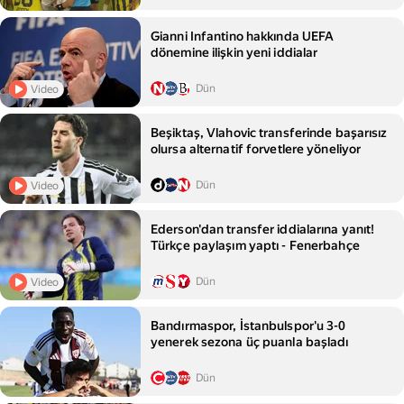
Gianni Infantino hakkında UEFA
dönemine ilişkin yeni iddialar
Dün
Video
Beşiktaş, Vlahovic transferinde başarısız
olursa alternatif forvetlere yöneliyor
Dün
Video
Ederson'dan transfer iddialarına yanıt!
Türkçe paylaşım yaptı - Fenerbahçe
Dün
Video
Bandırmaspor, İstanbulspor'u 3-0
yenerek sezona üç puanla başladı
Dün