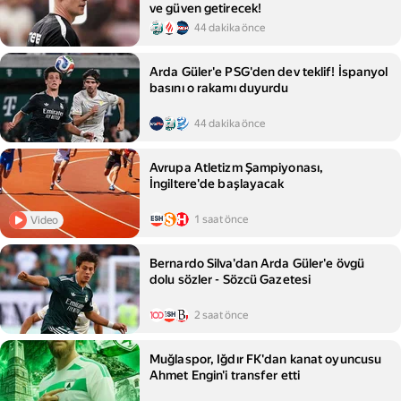
ve güven getirecek!
44 dakika önce
Arda Güler'e PSG'den dev teklif! İspanyol
basını o rakamı duyurdu
44 dakika önce
Avrupa Atletizm Şampiyonası,
İngiltere'de başlayacak
1 saat önce
Video
Bernardo Silva'dan Arda Güler'e övgü
dolu sözler - Sözcü Gazetesi
2 saat önce
Muğlaspor, Iğdır FK'dan kanat oyuncusu
Ahmet Engin'i transfer etti