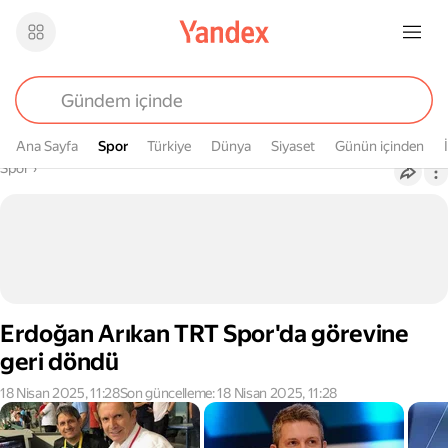
Ana Sayfa
Spor
Spor
Türkiye
Dünya
Siyaset
Günün içinden
Buradasın
Spor
›
Erdoğan Arıkan TRT Spor'da görevine
geri döndü
18 Nisan 2025, 11:28
Son güncelleme: 18 Nisan 2025, 11:28