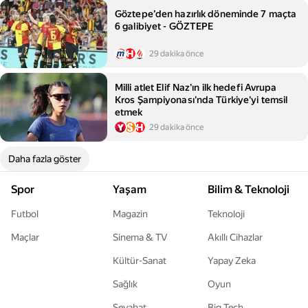
Göztepe’den hazırlık döneminde 7 maçta
6 galibiyet - GÖZTEPE
29 dakika önce
Milli atlet Elif Naz'ın ilk hedefi Avrupa
Kros Şampiyonası'nda Türkiye'yi temsil
etmek
29 dakika önce
Daha fazla göster
Spor
Yaşam
Bilim & Teknoloji
Futbol
Magazin
Teknoloji
Maçlar
Sinema & TV
Akıllı Cihazlar
Kültür-Sanat
Yapay Zeka
Sağlık
Oyun
Seyahat
Big Tech