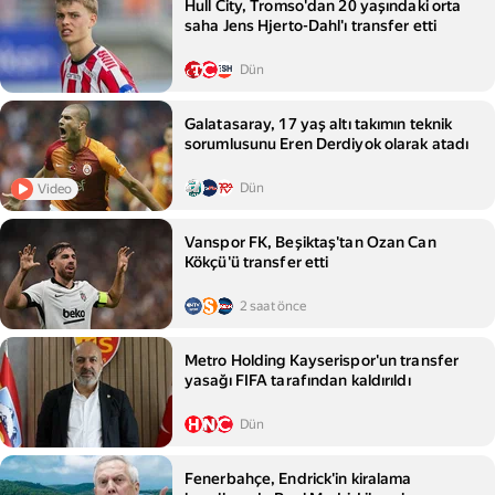
Hull City, Tromso'dan 20 yaşındaki orta
saha Jens Hjerto-Dahl'ı transfer etti
Dün
Galatasaray, 17 yaş altı takımın teknik
sorumlusunu Eren Derdiyok olarak atadı
Dün
Video
Vanspor FK, Beşiktaş'tan Ozan Can
Kökçü'ü transfer etti
2 saat önce
Metro Holding Kayserispor'un transfer
yasağı FIFA tarafından kaldırıldı
Dün
Fenerbahçe, Endrick'in kiralama