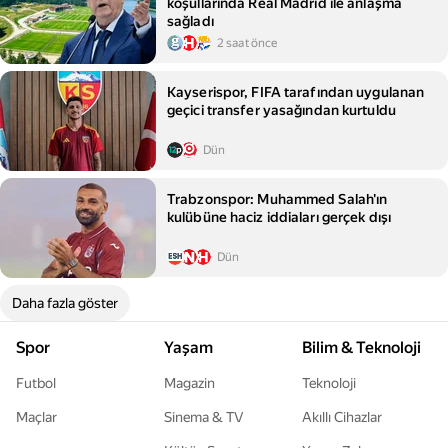
koşullarında Real Madrid ile anlaşma
sağladı
2 saat önce
Kayserispor, FIFA tarafından uygulanan
geçici transfer yasağından kurtuldu
Dün
Trabzonspor: Muhammed Salah'ın
kulübüne haciz iddiaları gerçek dışı
Dün
Daha fazla göster
Spor
Yaşam
Bilim & Teknoloji
Futbol
Magazin
Teknoloji
Maçlar
Sinema & TV
Akıllı Cihazlar