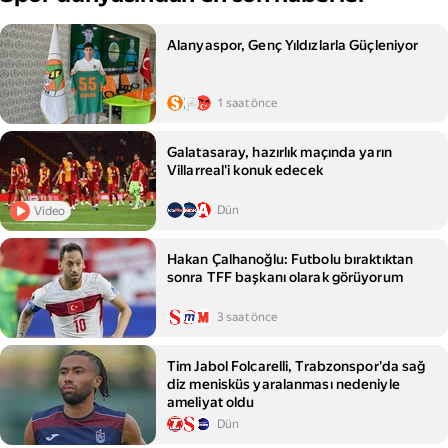
Alanyaspor, Genç Yıldızlarla Güçleniyor
1 saat önce
Galatasaray, hazırlık maçında yarın
Villarreal'i konuk edecek
Dün
Video
Hakan Çalhanoğlu: Futbolu bıraktıktan
sonra TFF başkanı olarak görüyorum
3 saat önce
Tim Jabol Folcarelli, Trabzonspor'da sağ
diz menisküs yaralanması nedeniyle
ameliyat oldu
Dün