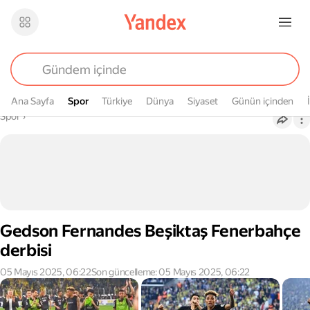
Ana Sayfa
Spor
Spor
Türkiye
Dünya
Siyaset
Günün içinden
Buradasın
Spor
›
Gedson Fernandes Beşiktaş Fenerbahçe
derbisi
05 Mayıs 2025, 06:22
Son güncelleme: 05 Mayıs 2025, 06:22