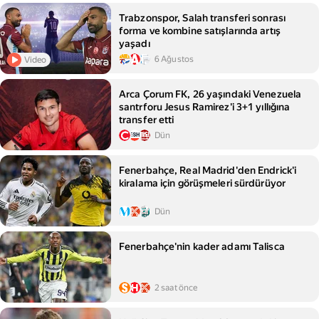
Trabzonspor, Salah transferi sonrası
forma ve kombine satışlarında artış
yaşadı
6 Ağustos
Video
Arca Çorum FK, 26 yaşındaki Venezuela
santrforu Jesus Ramirez'i 3+1 yıllığına
transfer etti
Dün
Fenerbahçe, Real Madrid'den Endrick'i
kiralama için görüşmeleri sürdürüyor
Dün
Fenerbahçe'nin kader adamı Talisca
2 saat önce