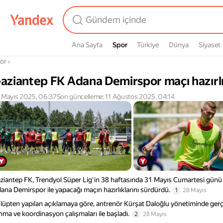
Ana Sayfa
Spor
Spor
Türkiye
Dünya
Siyaset
radasın
or
›
aziantep FK Adana Demirspor maçı hazırlı
 Mayıs 2025, 06:37
Son güncelleme: 11 Ağustos 2025, 04:14
ziantep FK, Trendyol Süper Lig'in 38 haftasında 31 Mayıs Cumartesi günü
ana Demirspor ile yapacağı maçın hazırlıklarını sürdürdü.
1
28 Mayıs
lüpten yapılan açıklamaya göre, antrenör Kürşat Daloğlu yönetiminde ger
ınma ve koordinasyon çalışmaları ile başladı.
2
28 Mayıs