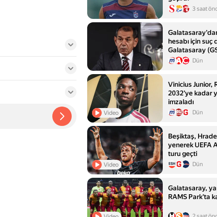
3 saat ön
Galatasaray'da
hesabı için suç 
Galatasaray (GS
Dün
Vinicius Junior, 
2032'ye kadar 
imzaladı
Dün
Video
Beşiktaş, Hrade
yenerek UEFA A
turu geçti
Dün
Video
Galatasaray, yarı
RAMS Park'ta ka
2 saat ön
Video