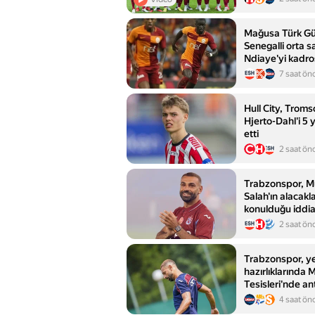
Mağusa Türk Gü
Senegalli orta 
Ndiaye'yi kadro
7 saat ön
Hull City, Trom
Hjerto-Dahl'i 5 y
etti
2 saat ön
Trabzonspor,
Salah'ın alacakl
konulduğu iddial
2 saat ön
Trabzonspor, y
hazırlıklarında 
Tesisleri'nde a
4 saat ön