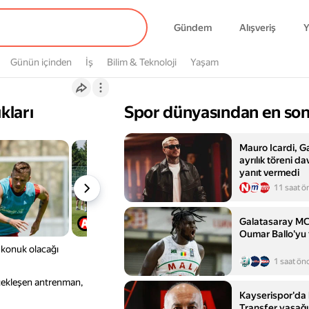
Gündem
Alışveriş
Y
Günün içinden
İş
Bilim & Teknoloji
Yaşam
kları
Spor dünyasından en son
Mauro Icardi, G
ayrılık töreni d
yanıt vermedi
11 saat ö
Galatasaray MC
Oumar Ballo'yu t
 konuk olacağı
1 saat ön
çekleşen antrenman,
Kayserispor'da 
Transfer yasağı 