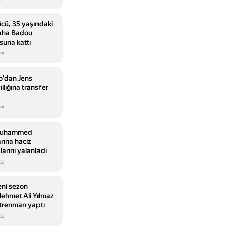
cü, 35 yaşındaki
saha Badou
suna kattı
ce
so'dan Jens
ıllığına transfer
ce
 Muhammed
arına haciz
arını yalanladı
ce
eni sezon
Mehmet Ali Yılmaz
ntrenman yaptı
ce