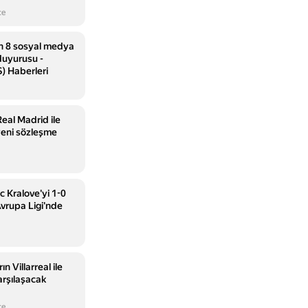
ce
n 8 sosyal medya
duyurusu -
) Haberleri
Real Madrid ile
yeni sözleşme
c Kralove'yi 1-0
vrupa Ligi'nde
n Villarreal ile
rşılaşacak
ce