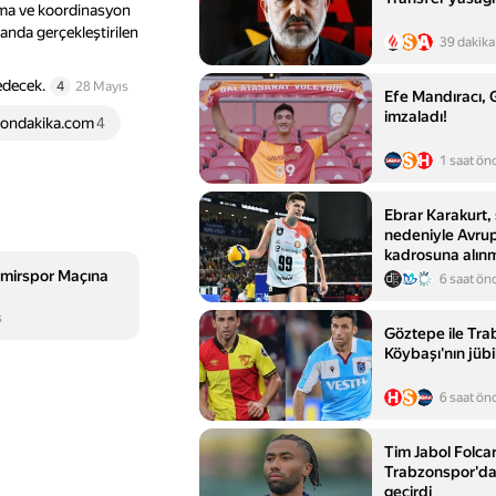
nma ve koordinasyon
anda gerçekleştirilen
39 dakika
edecek.
4
28 Mayıs
Efe Mandıracı, 
imzaladı!
sondakika.com
4
1 saat ön
Ebrar Karakurt, 
nedeniyle Avru
kadrosuna alın
mirspor Maçına
6 saat ön
s
Göztepe ile Tra
Köybaşı'nın jübi
6 saat ön
Tim Jabol Folcare
Trabzonspor'da
geçirdi