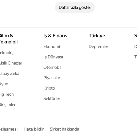
Daha fazla göster
Bilim &
İş & Finans
Türkiye
S
Teknoloji
Ekonomi
Depremler
D
eknoloji
İş Dünyası
T
kıllı Cihazlar
Otomobil
apay Zeka
Piyasalar
Oyun
Kripto
ig Tech
Sektörler
irişimler
sözleşmesi
Hata bildir
Şirket hakkında