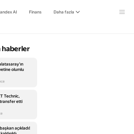
andex AI
Finans
Daha fazla
 haberler
alatasaray'ın
avetine olumlu
nce
T Technic,
ransfer etti
ce
başkan açıkladı!
kaldırıldı