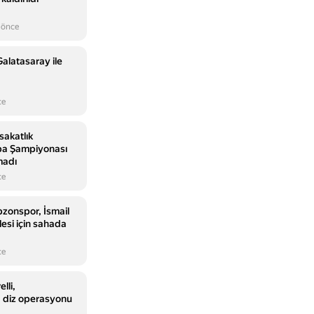
 önce
Galatasaray ile
ce
sakatlık
pa Şampiyonası
madı
ce
bzonspor, İsmail
lesi için sahada
ce
lli,
 diz operasyonu