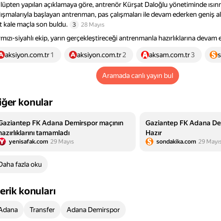
lüpten yapılan açıklamaya göre, antrenör Kürşat Daloğlu yönetiminde ısı
lışmalarıyla başlayan antrenman, pas çalışmaları ile devam ederken geniş al
ft kale maçla son buldu.
3
28 Mayıs
rmızı-siyahlı ekip, yarın gerçekleştireceği antrenmanla hazırlıklarına devam 
aksiyon.com.tr
1
aksiyon.com.tr
2
aksam.com.tr
3
Aramada canlı yayın bul
iğer konular
Gaziantep FK Adana Demirspor maçının
Gaziantep FK Adana De
hazırlıklarını tamamladı
Hazır
yenisafak.com
29 Mayıs
sondakika.com
29 Mayı
Daha fazla oku
çerik konuları
Adana
Transfer
Adana Demirspor