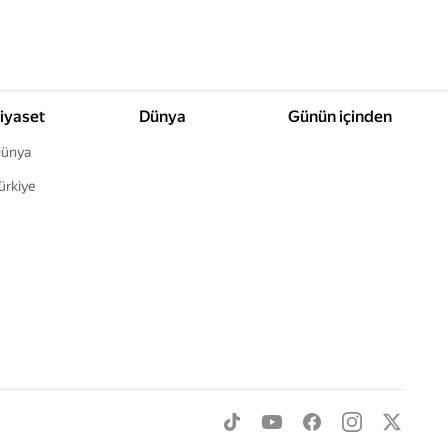
iyaset
Dünya
Günün içinden
ünya
ürkiye