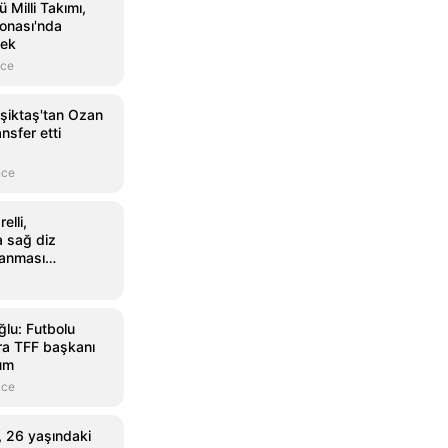
Milli Takımı,
onası'nda
cek
nce
şiktaş'tan Ozan
nsfer etti
nce
elli,
 sağ diz
lanması
yat oldu
lu: Futbolu
nra TFF başkanı
um
nce
 26 yaşındaki