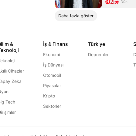
Dün
Daha fazla göster
Bilim &
İş & Finans
Türkiye
S
Teknoloji
Ekonomi
Depremler
D
eknoloji
İş Dünyası
T
kıllı Cihazlar
Otomobil
Yapay Zeka
Piyasalar
Oyun
Kripto
Big Tech
Sektörler
irişimler