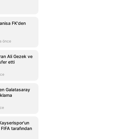
anisa FK'den
a önce
ran Ali Gezek ve
fer etti
nce
den Galatasaray
ıklama
nce
Kayserispor'un
 FIFA tarafından