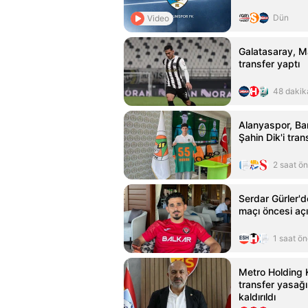
Dün
Video
Galatasaray, M
transfer yaptı
48 dakik
Alanyaspor, Ba
Şahin Dik'i trans
2 saat ö
Serdar Gürler'
maçı öncesi aç
1 saat ö
Metro Holding 
transfer yasağı
kaldırıldı