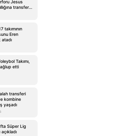
rforu Jesus
llığına transfer
7 takımının
sunu Eren
 atadı
oleybol Takımı,
ağlup etti
lah transferi
ve kombine
ış yaşadı
s
afta Süper Lig
 açıkladı