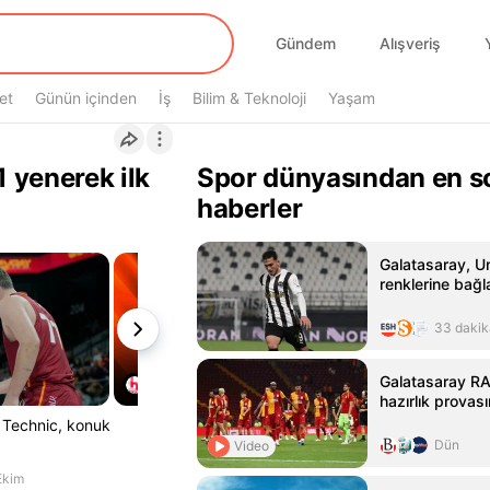
Gündem
Alışveriş
et
Günün içinden
İş
Bilim & Teknoloji
Yaşam
 yenerek ilk
Spor dünyasından en s
haberler
Galatasaray, U
renklerine bağl
33 dakik
Galatasaray R
hazırlık provas
T Technic, konuk
Dün
Video
Ekim