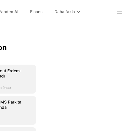
Yandex AI
Finans
Daha fazla
on
mut Erdem'i
adı
a önce
AMS Park'ta
ında