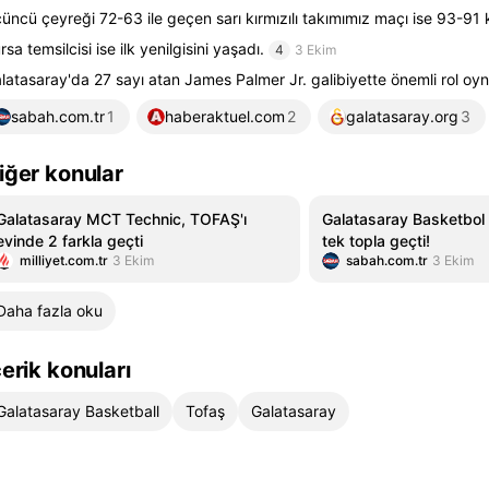
üncü çeyreği 72-63 ile geçen sarı kırmızılı takımımız maçı ise 93-91 
rsa temsilcisi ise ilk yenilgisini yaşadı.
4
3 Ekim
latasaray'da 27 sayı atan James Palmer Jr. galibiyette önemli rol oyn
sabah.com.tr
1
haberaktuel.com
2
galatasaray.org
3
iğer konular
Galatasaray MCT Technic, TOFAŞ'ı
Galatasaray Basketbol 
evinde 2 farkla geçti
tek topla geçti!
milliyet.com.tr
3 Ekim
sabah.com.tr
3 Ekim
Daha fazla oku
çerik konuları
Galatasaray Basketball
Tofaş
Galatasaray