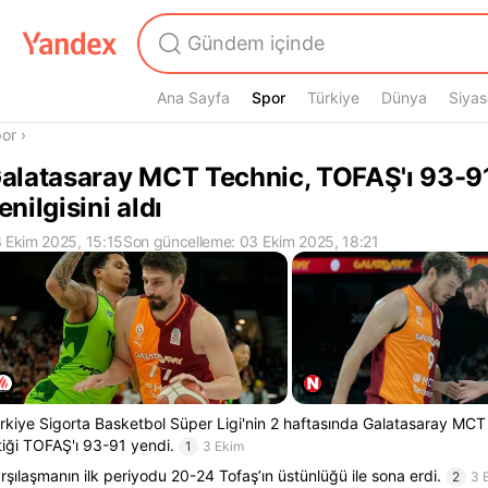
Ana Sayfa
Spor
Spor
Türkiye
Dünya
Siyas
radasın
or
›
alatasaray MCT Technic, TOFAŞ'ı 93-91
enilgisini aldı
 Ekim 2025, 15:15
Son güncelleme: 03 Ekim 2025, 18:21
rkiye Sigorta Basketbol Süper Ligi'nin 2 haftasında Galatasaray MC
tiği TOFAŞ'ı 93-91 yendi.
1
3 Ekim
rşılaşmanın ilk periyodu 20-24 Tofaş’ın üstünlüğü ile sona erdi.
2
3 