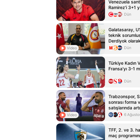
Venezuela sant
Ramirez'i 3+1 yı
etti
Dün
Galatasaray, U1
teknik sorumlu
Derdiyok olarak
Dün
Video
Türkiye Kadın V
Fransa'yı 3-1 m
Dün
Trabzonspor, Sa
sonrası forma 
satışlarında art
6 Ağusto
Video
TFF, 2. ve 3. h
maç programını