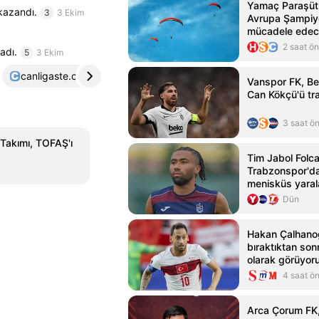
Yamaç Paraşütü 
kazandı.
3
3 Ekim
Avrupa Şampiy
mücadele ede
2 saat ö
adı.
5
3 Ekim
canligaste.com
4
yenicaggazetesi.com.tr
5
Vanspor FK, Be
Can Kökçü'ü tra
3 saat ö
Takımı, TOFAŞ'ı
Tim Jabol Folcar
Trabzonspor'da
menisküs yara
nedeniyle ameli
Dün
Hakan Çalhanoğ
bıraktıktan so
olarak görüyor
4 saat ö
Arca Çorum FK,