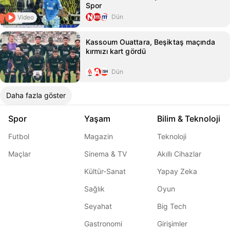
Spor
Dün
Video
Kassoum Ouattara, Beşiktaş maçında
kırmızı kart gördü
Dün
Daha fazla göster
Spor
Yaşam
Bilim & Teknoloji
Futbol
Magazin
Teknoloji
Maçlar
Sinema & TV
Akıllı Cihazlar
Kültür-Sanat
Yapay Zeka
Sağlık
Oyun
Seyahat
Big Tech
Gastronomi
Girişimler