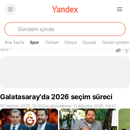
Ana Sayfa
Spor
Spor
Türkiye
Dünya
Siyaset
Günün içinden
Buradasın
Spor
›
Galatasaray'da 2026 seçim süreci
10 Haziran 2025, 10:51
Son güncelleme: 11 Ağustos 2025, 04:12