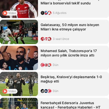
Milan'a bonservisli teklif sundu
5 Ağustos
Video
Galatasaray, 50 milyon euro isteyen
Milan'ı ikna etmeye çalışıyor
3 saat önce
Mohamed Salah, Trabzonspor'a 17
milyon avro yıllık ücretle imza attı
Dün
Beşiktaş, Kralove'yi deplasmanda 1-0
mağlup etti
Dün
Video
Fenerbahçeli Ederson'a Juventus
kancası! - Fenerbahçe Haberleri - HT