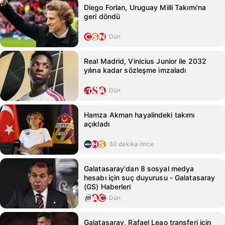
Diego Forlan, Uruguay Milli Takımı'na
geri döndü
Dün
Real Madrid, Vinicius Junior ile 2032
yılına kadar sözleşme imzaladı
Dün
Hamza Akman hayalindeki takımı
açıkladı
30 dakika önce
Galatasaray'dan 8 sosyal medya
hesabı için suç duyurusu - Galatasaray
(GS) Haberleri
Dün
Galatasaray, Rafael Leao transferi için