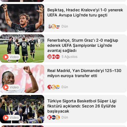
Beşiktaş, Hradec Kralove'yi 1-0 yenerek
UEFA Avrupa Ligi'nde turu geçti
Dün
Fenerbahçe, Sturm Graz'ı 2-0 mağlup
ederek UEFA Şampiyonlar Ligi'nde
avantaj sağladı
5 Ağustos
Video
Real Madrid, Yan Diomande'yi 125–130
milyon euroya transfer etti
Dün
Video
Türkiye Sigorta Basketbol Süper Ligi
fikstürü açıklandı: Sezon 26 Eylül'de
başlayacak
Dün
Video