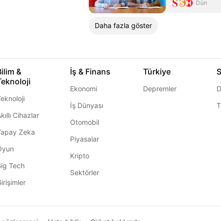
Dün
Daha fazla göster
Bilim &
İş & Finans
Türkiye
S
Teknoloji
Ekonomi
Depremler
D
eknoloji
İş Dünyası
T
kıllı Cihazlar
Otomobil
Yapay Zeka
Piyasalar
Oyun
Kripto
Big Tech
Sektörler
irişimler