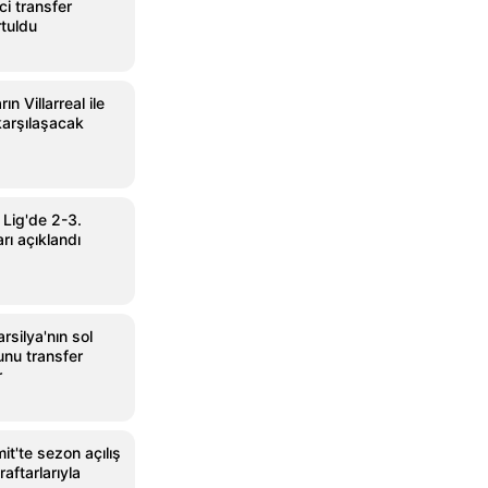
i transfer
tuldu
ın Villarreal ile
arşılaşacak
 Lig'de 2-3.
rı açıklandı
silya'nın sol
nu transfer
r
it'te sezon açılış
aftarlarıyla