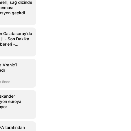
relli, sağ dizinde
lanması
asyon geçirdi
an Galatasaray'da
ı! - Son Dakika
erleri -
 Vranic’i
adı
a önce
lexander
lyon euroya
ıyor
FA tarafından