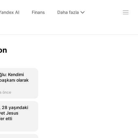
Yandex AI
Finans
Daha fazla
on
lu: Kendimi
başkanı olarak
a önce
 28 yaşındaki
vet Jesus
er etti