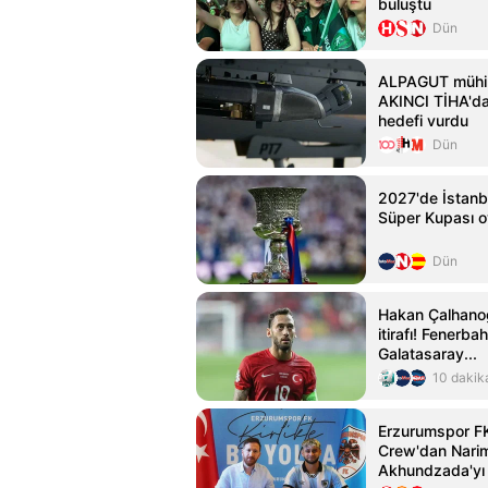
buluştu
Dün
ALPAGUT mühim
AKINCI TİHA'da
hedefi vurdu
Dün
2027'de İstanb
Süper Kupası 
Dün
Hakan Çalhanoğ
itirafı! Fenerba
Galatasaray...
10 dakik
Erzurumspor F
Crew'dan Nari
Akhundzada'yı t