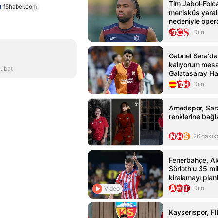
Tim Jabol-Folca
f5haber.com
menisküs yara
nedeniyle oper
Dün
Gabriel Sara'd
kalıyorum mesaj
Şubat
Galatasaray Hab
Habertürk
Dün
Amedspor, Sara
renklerine bağl
26 dakik
Fenerbahçe, A
Sörloth'u 35 mi
kiralamayı planl
Dün
Video
Kayserispor, FI