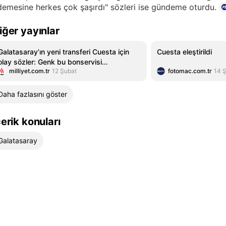
emesine herkes çok şaşırdı" sözleri ise gündeme oturdu.
iğer yayınlar
Galatasaray’ın yeni transferi Cuesta için
Cuesta eleştirildi
olay sözler: Genk bu bonservisi
milliyet.com.tr
12 Şubat
fotomac.com.tr
14 
beklemiyordu!
Daha fazlasını göster
çerik konuları
Galatasaray