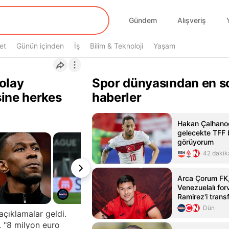
Gündem
Alışveriş
et
Günün içinden
İş
Bilim & Teknoloji
Yaşam
 olay
Spor dünyasından en s
sine herkes
haberler
Hakan Çalhanoğ
gelecekte TFF 
görüyorum
42 dakik
Arca Çorum FK,
Venezuelalı for
Ramirez'i transf
Dün
açıklamalar geldi.
. "8 milyon euro