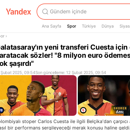
Ana Sayfa
Spor
Spor
Türkiye
Dünya
Siyas
radasın
or
›
alatasaray'ın yeni transferi Cuesta için
aratacak sözler! "8 milyon euro ödeme
ok şaşırdı"
 Şubat 2025, 09:54
Son güncelleme: 12 Şubat 2025, 09:54
lombiyalı stoper Carlos Cuesta ile ilgili Belçika'dan çarpıcı 
sıl bir performans sergileyeceği merak konusu haline geldi