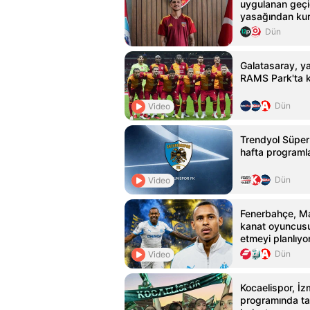
uygulanan geçic
yasağından kur
Dün
Galatasaray, yar
RAMS Park'ta k
Dün
Video
Trendyol Süper
hafta programla
Dün
Video
Fenerbahçe, Mar
kanat oyuncusu
etmeyi planlıyo
Dün
Video
Kocaelispor, İzm
programında tar