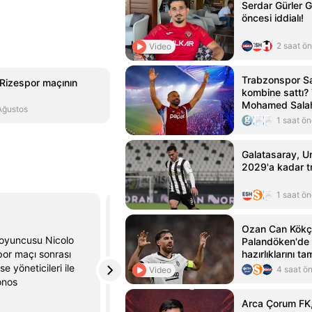
Serdar Gürler 
öncesi iddialı!
2 saat ö
Video
Trabzonspor Sa
Rizespor maçının
kombine sattı?
Mohamed Salah 
Ağustos
kombine satış r
1 saat ö
Galatasaray, U
2029'a kadar tr
1 saat ö
Gerçek Gündem
@gercekgundem
Ozan Can Kökç
 oyuncusu Nicolo
⚽️Ahmet Çakar'dan #Galatasaray -Çaykur
Palandöken'de 
por maçı sonrası
Rizespor maçı sonrası flaş yorum
hazırlıklarını t
se yöneticileri ile
⚽️'Şampiyonlar Ligi'nde elin oğlu, adamı
4 saat ö
Video
onos
elek gibi yapar'
Arca Çorum FK,