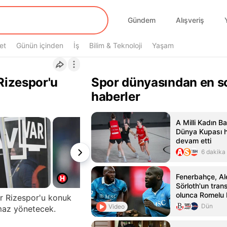
Gündem
Alışveriş
et
Günün içinden
İş
Bilim & Teknoloji
Yaşam
Rizespor'u
Spor dünyasından en s
haberler
A Milli Kadın B
Dünya Kupası ha
devam etti
6 dakika
Fenerbahçe, A
Sörloth'un trans
olunca Romelu
ur Rizespor'u konuk
hedefliyor
Dün
Video
maz yönetecek.