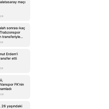
Galatasaray maçı
nce
lah sonrası kaç
 Trabzonspor
transferiyle
ekoru kırdı
nce
mut Erdem'i
ansfer etti
nce
olay53
Fanatik
@olay53rize
@fanatikcom
ü,
Çaykur Rizespor'dan Galatasaray Maçı
Gol | Galatasaray
Vanspor FK'nin
amamladı
Sonrası Hakemlere Sert Tepki
(90+2' Icardi) Can
nce
 26 yaşındaki