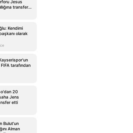
rforu Jesus
llığına transfer
x.com
30 Ağustos
x.com
30 Ağu
lu: Kendimi
başkanı olarak
nce
Kayserispor'un
 FIFA tarafından
so'dan 20
 saha Jens
ansfer etti
n Bulut'un
ğını Alman