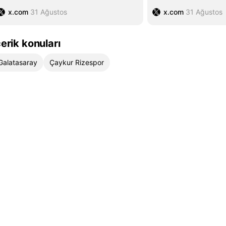
x.com
31 Ağustos
x.com
31 Ağustos
çerik konuları
Galatasaray
Çaykur Rizespor