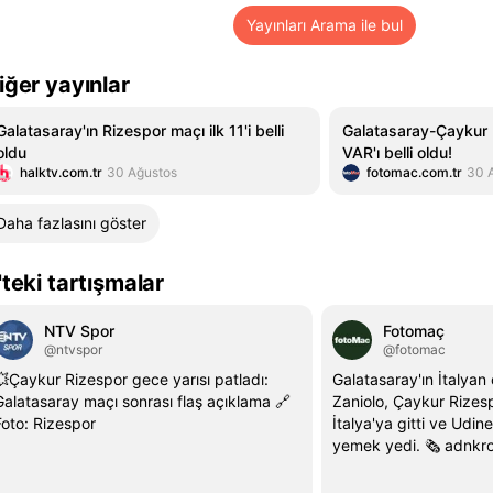
Yayınları Arama ile bul
iğer yayınlar
Galatasaray'ın Rizespor maçı ilk 11'i belli
Galatasaray-Çaykur 
oldu
VAR'ı belli oldu!
halktv.com.tr
30 Ağustos
fotomac.com.tr
30 
Daha fazlasını göster
'teki tartışmalar
NTV Spor
Fotomaç
@ntvspor
@fotomac
💥Çaykur Rizespor gece yarısı patladı:
Galatasaray'ın İtalyan
Galatasaray maçı sonrası flaş açıklama 🔗
Zaniolo, Çaykur Rizes
Foto: Rizespor
İtalya'ya gitti ve Udine
yemek yedi. 🗞️ adnkr