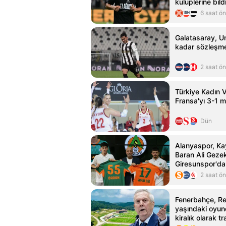
kulüplerine bild
6 saat ö
Galatasaray, U
kadar sözleşme
2 saat ö
Türkiye Kadın V
Fransa'yı 3-1 m
Dün
Alanyaspor, Ka
Baran Ali Geze
Giresunspor'dan
transfer etti
2 saat ö
Fenerbahçe, Re
yaşındaki oyun
kiralık olarak tr