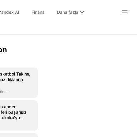
Yandex AI
Finans
Daha fazla
on
asketbol Takımı,
zırlıklarına
 önce
lexander
feri başarısız
 Lukaku'yu