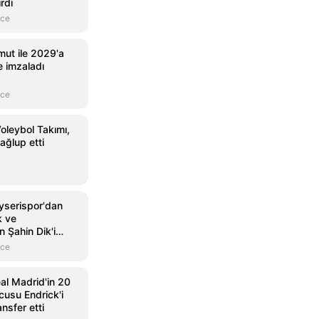
irdi
nce
mut ile 2029'a
 imzaladı
nce
oleybol Takımı,
ağlup etti
yserispor'dan
k ve
 Şahin Dik'i
nce
al Madrid'in 20
cusu Endrick'i
ansfer etti