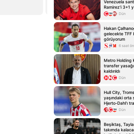
Venezuela sant
x.com
31 Ağustos
Ramirez'i 3+1 yı
etti
Dün
Hakan Çalhanoğ
gelecekte TFF 
görüyorum
6 saat ö
Metro Holding 
transfer yasağı
kaldırıldı
Dün
Hull City, Trom
yaşındaki orta
Hjerto-Dahl'ı tr
Dün
Beşiktaş, Tayla
takımda kalaca