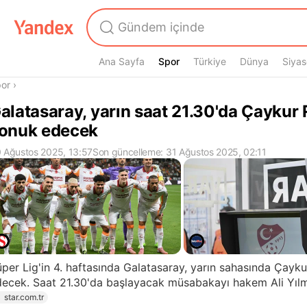
Ana Sayfa
Spor
Spor
Türkiye
Dünya
Siyas
radasın
or
›
alatasaray, yarın saat 21.30'da Çaykur 
onuk edecek
 Ağustos 2025, 13:57
Son güncelleme: 31 Ağustos 2025, 02:11
per Lig'in 4. haftasında Galatasaray, yarın sahasında Çayk
decek. Saat 21.30'da başlayacak müsabakayı hakem Ali Yıl
star.com.tr