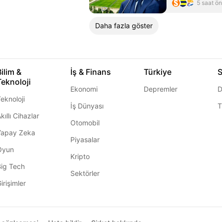
5 saat ö
Daha fazla göster
Bilim &
İş & Finans
Türkiye
S
Teknoloji
Ekonomi
Depremler
D
eknoloji
İş Dünyası
T
kıllı Cihazlar
Otomobil
Yapay Zeka
Piyasalar
Oyun
Kripto
Big Tech
Sektörler
irişimler