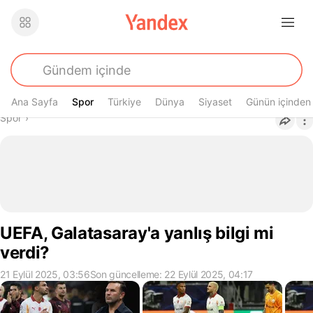
Ana Sayfa
Spor
Spor
Türkiye
Dünya
Siyaset
Günün içinden
Buradasın
Spor
›
UEFA, Galatasaray'a yanlış bilgi mi
verdi?
21 Eylül 2025, 03:56
Son güncelleme: 22 Eylül 2025, 04:17