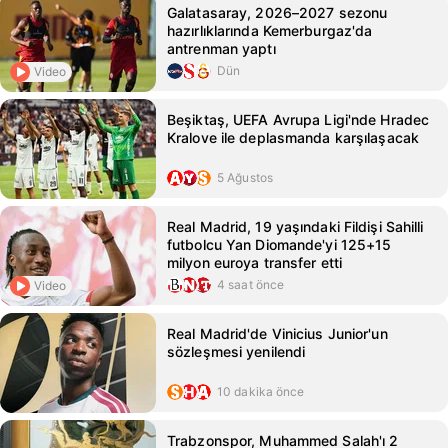
Galatasaray, 2026–2027 sezonu
hazırlıklarında Kemerburgaz'da
antrenman yaptı
Dün
Video
Beşiktaş, UEFA Avrupa Ligi'nde Hradec
Kralove ile deplasmanda karşılaşacak
5 Ağustos
Real Madrid, 19 yaşındaki Fildişi Sahilli
futbolcu Yan Diomande'yi 125+15
milyon euroya transfer etti
4 saat önce
Video
Real Madrid'de Vinicius Junior'un
sözleşmesi yenilendi
10 dakika önce
Trabzonspor, Muhammed Salah'ı 2