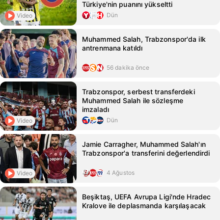
Türkiye'nin puanını yükseltti
Dün
Video
Muhammed Salah, Trabzonspor'da ilk
antrenmana katıldı
56 dakika önce
Trabzonspor, serbest transferdeki
Muhammed Salah ile sözleşme
imzaladı
Dün
Video
Jamie Carragher, Muhammed Salah'ın
Trabzonspor'a transferini değerlendirdi
4 Ağustos
Video
Beşiktaş, UEFA Avrupa Ligi'nde Hradec
Kralove ile deplasmanda karşılaşacak