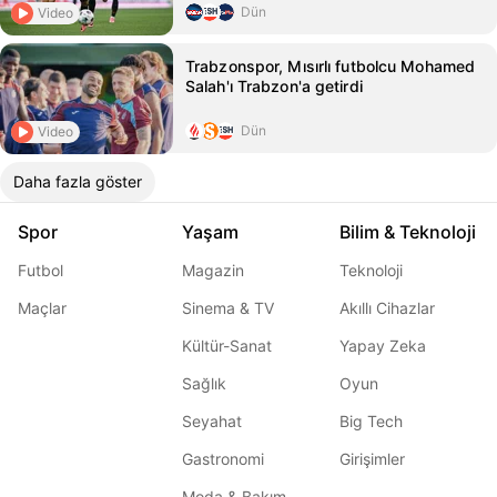
Dün
Video
Trabzonspor, Mısırlı futbolcu Mohamed
Salah'ı Trabzon'a getirdi
Dün
Video
Daha fazla göster
Spor
Yaşam
Bilim & Teknoloji
Futbol
Magazin
Teknoloji
Maçlar
Sinema & TV
Akıllı Cihazlar
Kültür-Sanat
Yapay Zeka
Sağlık
Oyun
Seyahat
Big Tech
Gastronomi
Girişimler
Moda & Bakım