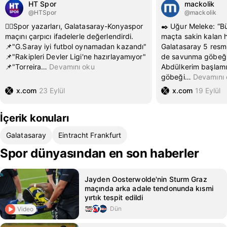
HT Spor
mackolik
@HTSpor
@mackolik
✍🏼Spor yazarları, Galatasaray-Konyaspor
✒️ Uğur Meleke: “B
maçını çarpıcı ifadelerle değerlendirdi.
maçta sakin kalan 
📌"G.Saray iyi futbol oynamadan kazandı"
Galatasaray 5 resm
📌"Rakipleri Devler Ligi'ne hazırlayamıyor"
de savunma göbeği
📌"Torreira
…
Devamını oku
Abdülkerim başlam
göbeği
…
Devamını 
x.com
23 Eylül
x.com
19 Eylül
İçerik konuları
Galatasaray
Eintracht Frankfurt
Spor dünyasından en son haberler
Jayden Oosterwolde'nin Sturm Graz
maçında arka adale tendonunda kısmi
yırtık tespit edildi
Dün
Video