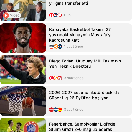
yıllığına transfer etti
Dün
Video
Karşıyaka Basketbol Takımı, 27
yaşındaki Muhaymin Mustafa'yı
kadrosuna kattı
1 saat önce
Diego Forlan, Uruguay Milli Takımının
Yeni Teknik Direktörü
3 saat önce
2026–2027 sezonu fikstürü çekildi:
Süper Lig 26 Eylül'de başlıyor
8 saat önce
Fenerbahçe, Şampiyonlar Ligi'nde
Sturm Graz'ı 2-0 mağlup ederek