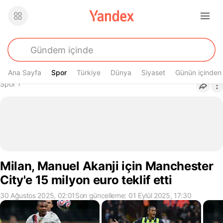
Ana Sayfa
Spor
Spor
Türkiye
Dünya
Siyaset
Günün içinden
Buradasın
Spor
›
Milan, Manuel Akanji için Manchester
City'e 15 milyon euro teklif etti
30 Ağustos 2025, 02:01
Son güncelleme: 01 Eylül 2025, 17:30