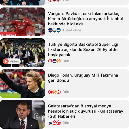
Vangelis Pavlidis, eski takım arkadaşı
Kerem Aktürkoğlu'nu arayarak İstanbul
hakkında bilgi aldı
1 saat önce
Türkiye Sigorta Basketbol Süper Ligi
fikstürü açıklandı: Sezon 26 Eylül'de
başlayacak
Dün
Video
Diego Forlan, Uruguay Milli Takımı'na
geri döndü
Dün
Galatasaray'dan 8 sosyal medya
hesabı için suç duyurusu - Galatasaray
(GS) Haberleri
Dün