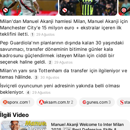
Milan'dan Manuel Akanji hamlesi Milan, Manuel Akanji için
Manchester City'e 15 milyon euro + ekstralar içeren ilk
teklifini iletti.
1
29 Ağustos
Pep Guardiola'nın planlarının dışında kalan 30 yaşındaki
savunmacı, transfer döneminin bitimine günler kala
kadrosunu güçlendirmek isteyen Milan için ciddi bir
seçenek haline geldi.
2
29 Ağustos
Milan'ın yanı sıra Tottenham da transfer için ilgileniyor ve
temas hâlinde.
3
30 Ağustos
İsviçreli oyuncunun yeni adresinin yakında belli olması
bekleniyor.
4
29 Ağustos
sporx.com
1
aksam.com.tr
2
gunes.com
3
sta
İlgili Video
Manuel Akanji Welcome to Inter Milan
2025 🇨🇭 Best Defensive Skills &