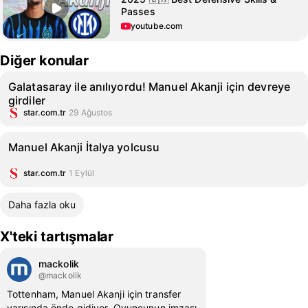
Passes
youtube.com
Diğer konular
Galatasaray ile anılıyordu! Manuel Akanji için devreye
girdiler
star.com.tr
29 Ağustos
Manuel Akanji İtalya yolcusu
star.com.tr
1 Eylül
Daha fazla oku
X'teki tartışmalar
mackolik
@mackolik
Tottenham, Manuel Akanji için transfer
yarışında önde gidiyor. Oyuncunun imzası