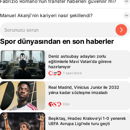
Fabrizio Romano'nun transfer haberleri güvenilir mi?
Manuel Akanji'nin kariyeri nasıl şekillendi?
Spor dünyasından en son haberler
Deniz astsubay adayları zorlu
eğitimlerle Mavi Vatan’da göreve
hazırlanıyor
1 saat önce
Real Madrid, Vinicius Junior ile 2032
yılına kadar sözleşme imzaladı
Dün
Beşiktaş, Hradec Kralove'yi 1-0 yenerek
UEFA Avrupa Ligi'nde turu geçti