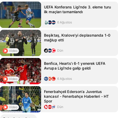
UEFA Konferans Ligi'nde 3. eleme turu
ilk maçları tamamlandı
6 Ağustos
Beşiktaş, Kralove'yi deplasmanda 1-0
mağlup etti
Dün
Video
Benfica, Hearts'ı 6-1 yenerek UEFA
Avrupa Ligi'nde galip geldi
6 Ağustos
Video
Fenerbahçeli Ederson'a Juventus
kancası! - Fenerbahçe Haberleri - HT
Spor
Dün
Video