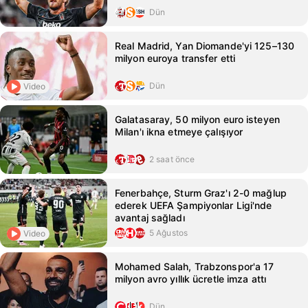
Dün
Real Madrid, Yan Diomande'yi 125–130
milyon euroya transfer etti
Dün
Video
Galatasaray, 50 milyon euro isteyen
Milan'ı ikna etmeye çalışıyor
2 saat önce
Fenerbahçe, Sturm Graz'ı 2-0 mağlup
ederek UEFA Şampiyonlar Ligi'nde
avantaj sağladı
5 Ağustos
Video
Mohamed Salah, Trabzonspor'a 17
milyon avro yıllık ücretle imza attı
Dün