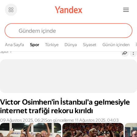
Ana Sayfa
Spor
Spor
Türkiye
Dünya
Siyaset
Günün içinden
Buradasın
Spor
›
Victor Osimhen'in İstanbul'a gelmesiyle
internet trafiği rekoru kırıldı
09 Ağustos 2025, 06:21
Son güncelleme: 11 Ağustos 2025, 04:03