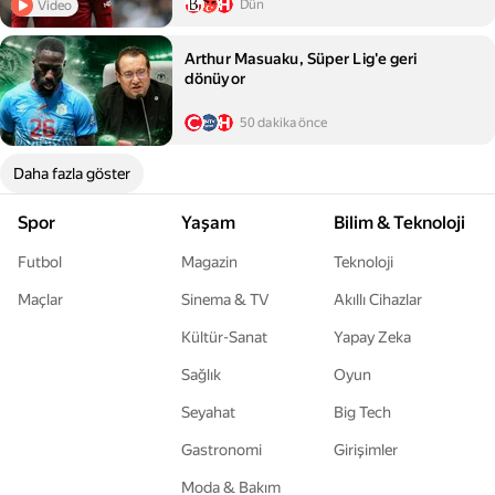
Dün
Video
Arthur Masuaku, Süper Lig'e geri
dönüyor
50 dakika önce
Daha fazla göster
Spor
Yaşam
Bilim & Teknoloji
Futbol
Magazin
Teknoloji
Maçlar
Sinema & TV
Akıllı Cihazlar
Kültür-Sanat
Yapay Zeka
Sağlık
Oyun
Seyahat
Big Tech
Gastronomi
Girişimler
Moda & Bakım