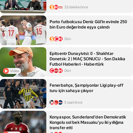
33 dakika önce
Porto futbolcusu Deniz Gül'in evinde 250
bin Euro değerinde eşya çalındı
Dün
Epitsentr Dunayivtsi: 0 - Shakhtar
Donetsk: 2 | MAÇ SONUCU - Son Dakika
Futbol Haberleri - Habertürk
Dün
Video
Fenerbahçe, Şampiyonlar Ligi play-off
turu için sahaya çıkıyor
5 saat önce
Konyaspor, Sunderland'den Demokratik
Kongolu sol bek Masuaku'yu iki yıllığına
transfer etti