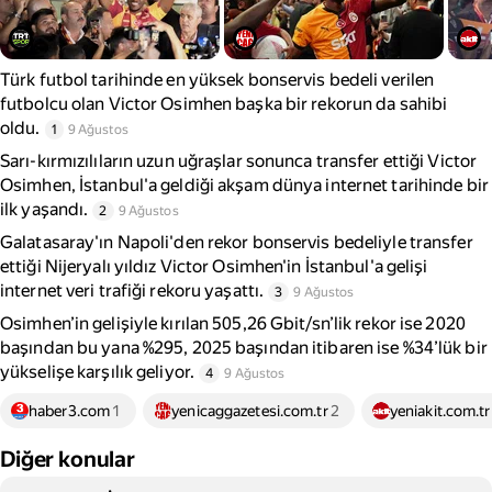
Türk futbol tarihinde en yüksek bonservis bedeli verilen
futbolcu olan Victor Osimhen başka bir rekorun da sahibi
oldu.
1
9 Ağustos
Sarı-kırmızılıların uzun uğraşlar sonunca transfer ettiği Victor
Osimhen, İstanbul'a geldiği akşam dünya internet tarihinde bir
ilk yaşandı.
2
9 Ağustos
Galatasaray'ın Napoli'den rekor bonservis bedeliyle transfer
ettiği Nijeryalı yıldız Victor Osimhen'in İstanbul'a gelişi
internet veri trafiği rekoru yaşattı.
3
9 Ağustos
Osimhen’in gelişiyle kırılan 505,26 Gbit/sn’lik rekor ise 2020
başından bu yana %295, 2025 başından itibaren ise %34’lük bir
yükselişe karşılık geliyor.
4
9 Ağustos
haber3.com
1
yenicaggazetesi.com.tr
2
yeniakit.com.tr
Diğer konular