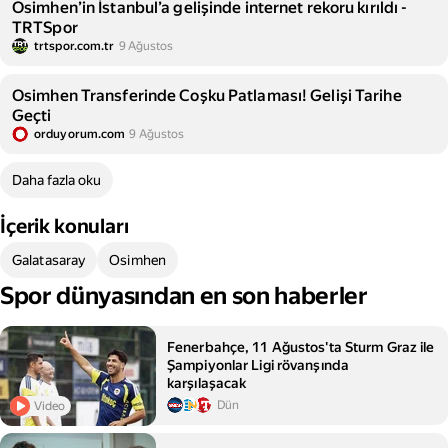
Osimhen’in İstanbul’a gelişinde internet rekoru kırıldı -
TRTSpor
trtspor.com.tr
9 Ağustos
Osimhen Transferinde Coşku Patlaması! Gelişi Tarihe
Geçti
orduyorum.com
9 Ağustos
Daha fazla oku
İçerik konuları
Galatasaray
Osimhen
Spor dünyasından en son haberler
Fenerbahçe, 11 Ağustos'ta Sturm Graz ile
Şampiyonlar Ligi rövanşında
karşılaşacak
Dün
Video