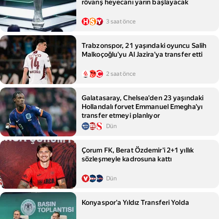
rövanş heyecanı yarın başlayacak
3 saat önce
Trabzonspor, 21 yaşındaki oyuncu Salih
Malkoçoğlu'yu Al Jazira'ya transfer etti
2 saat önce
Galatasaray, Chelsea'den 23 yaşındaki
Hollandalı forvet Emmanuel Emegha'yı
transfer etmeyi planlıyor
Dün
Çorum FK, Berat Özdemir'i 2+1 yıllık
sözleşmeyle kadrosuna kattı
Dün
Konyaspor'a Yıldız Transferi Yolda