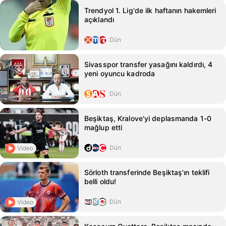
Trendyol 1. Lig'de ilk haftanın hakemleri
açıklandı
Dün
Sivasspor transfer yasağını kaldırdı, 4
yeni oyuncu kadroda
Dün
Beşiktaş, Kralove'yi deplasmanda 1-0
mağlup etti
Dün
Video
Sörloth transferinde Beşiktaş'ın teklifi
belli oldu!
Dün
Video