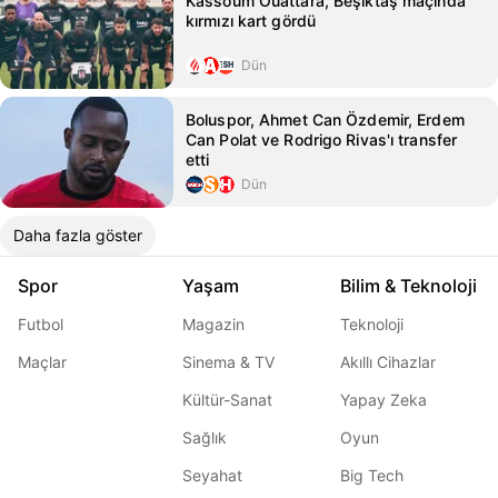
Kassoum Ouattara, Beşiktaş maçında
kırmızı kart gördü
Dün
Boluspor, Ahmet Can Özdemir, Erdem
Can Polat ve Rodrigo Rivas'ı transfer
etti
Dün
Daha fazla göster
Spor
Yaşam
Bilim & Teknoloji
Futbol
Magazin
Teknoloji
Maçlar
Sinema & TV
Akıllı Cihazlar
Kültür-Sanat
Yapay Zeka
Sağlık
Oyun
Seyahat
Big Tech