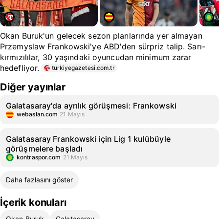
Okan Buruk'un gelecek sezon planlarında yer almayan
Przemyslaw Frankowski'ye ABD'den sürpriz talip. Sarı-
kırmızılılar, 30 yaşındaki oyuncudan minimum zarar
hedefliyor.
turkiyegazetesi.com.tr
Diğer yayınlar
Galatasaray'da ayrılık görüşmesi: Frankowski
webaslan.com
21 Mayıs
Galatasaray Frankowski için Lig 1 kulübüyle
görüşmelere başladı
kontraspor.com
21 Mayıs
Daha fazlasını göster
İçerik konuları
Okan Buruk
Galatasaray