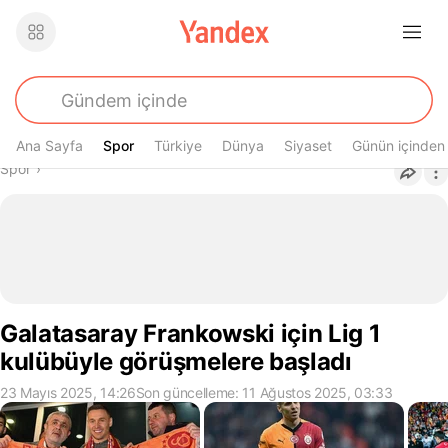
Ana Sayfa
Spor
Spor
Türkiye
Dünya
Siyaset
Günün içinden
Buradasın
Spor
›
Galatasaray Frankowski için Lig 1
kulübüyle görüşmelere başladı
23 Mayıs 2025, 14:26
Son güncelleme: 11 Ağustos 2025, 03:33