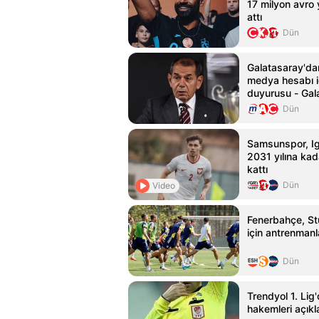
17 milyon avro y
attı
Dün
Galatasaray'da
medya hesabı i
duyurusu - Gal
Haberleri
Dün
Samsunspor, Ig
2031 yılına ka
kattı
Dün
Video
Fenerbahçe, St
için antrenmanl
Dün
Trendyol 1. Lig'
hakemleri açıkl