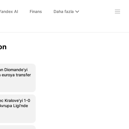
Yandex AI
Finans
Daha fazla
on
an Diomande'yi
 euroya transfer
c Kralove'yi 1-0
vrupa Ligi'nde