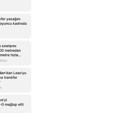
fer yasağını
i oyuncu kadroda
sınırlarını
 800 metreden
ometre hızla
 önce
ilan'dan Leao'yu
ya transfer
r
s
ve'yi
0 mağlup etti