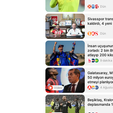
Dün
Sivasspor trans
kaldırdı, 4 yen
Dün
İnsan uçuşunun 
zorladı: 2 bin
atlayıp 200 kil
slalom yaptı
9 dakika
Galatasaray, M
50 milyon euro
etmeyi planlıyo
4 Ağusto
Video
Beşiktaş, Kralo
deplasmanda 1-