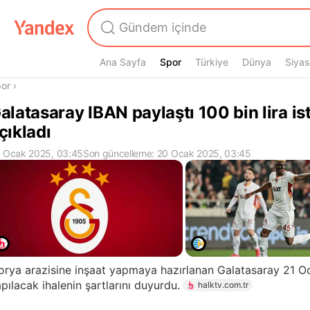
Ana Sayfa
Spor
Spor
Türkiye
Dünya
Siyas
radasın
or
›
alatasaray IBAN paylaştı 100 bin lira ist
çıkladı
 Ocak 2025, 03:45
Son güncelleme: 20 Ocak 2025, 03:45
lorya arazisine inşaat yapmaya hazırlanan Galatasaray 21
pılacak ihalenin şartlarını duyurdu.
halktv.com.tr