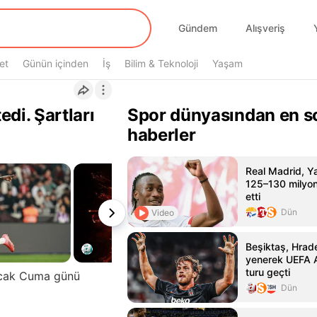
Gündem
Alışveriş
et
Günün içinden
İş
Bilim & Teknoloji
Yaşam
edi. Şartları
Spor dünyasından en s
haberler
Real Madrid, Y
125–130 milyon
etti
Dün
Video
Beşiktaş, Hrade
yenerek UEFA A
turu geçti
 Ocak Cuma günü
Dün