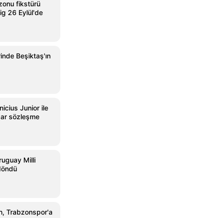
onu fikstürü
ig 26 Eylül'de
rinde Beşiktaş'ın
icius Junior ile
dar sözleşme
ruguay Milli
 döndü
, Trabzonspor'a