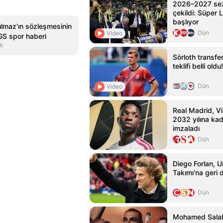
2026–2027 sez
çekildi: Süper L
başlıyor
ılmaz'ın sözleşmesinin
Dün
Video
 GS spor haberi
ak
Sörloth transfe
teklifi belli oldu!
Dün
Video
Real Madrid, Vin
2032 yılına ka
imzaladı
Dün
Diego Forlan, U
Takımı'na geri
Dün
Mohamed Salah