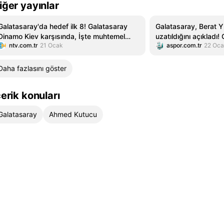
iğer yayınlar
Galatasaray'da hedef ilk 8! Galatasaray
Galatasaray, Berat Y
Dinamo Kiev karşısında, İşte muhtemel
uzatıldığını açıkladı!
ntv.com.tr
21 Ocak
aspor.com.tr
22 Oc
11'ler
Daha fazlasını göster
çerik konuları
Galatasaray
Ahmed Kutucu