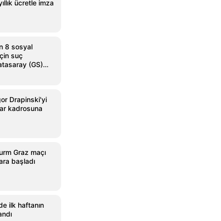
ıllık ücretle imza
n 8 sosyal
çin suç
atasaray (GS)
or Drapinski'yi
dar kadrosuna
urm Graz maçı
ara başladı
de ilk haftanın
andı