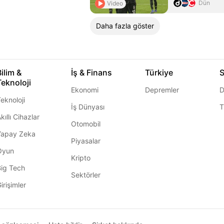
Dün
Video
Daha fazla göster
Bilim &
İş & Finans
Türkiye
S
Teknoloji
Ekonomi
Depremler
D
eknoloji
İş Dünyası
T
kıllı Cihazlar
Otomobil
Yapay Zeka
Piyasalar
Oyun
Kripto
Big Tech
Sektörler
irişimler