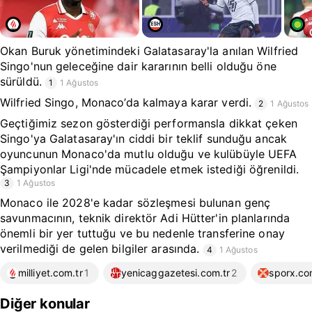
Okan Buruk yönetimindeki Galatasaray'la anılan Wilfried
Singo'nun geleceğine dair kararının belli olduğu öne
sürüldü.
1
1 Ağustos
Wilfried Singo, Monaco’da kalmaya karar verdi.
2
1 Ağustos
Geçtiğimiz sezon gösterdiği performansla dikkat çeken
Singo'ya Galatasaray'ın ciddi bir teklif sunduğu ancak
oyuncunun Monaco'da mutlu olduğu ve kulübüyle UEFA
Şampiyonlar Ligi'nde mücadele etmek istediği öğrenildi.
3
1 Ağustos
Monaco ile 2028'e kadar sözleşmesi bulunan genç
savunmacının, teknik direktör Adi Hütter'in planlarında
önemli bir yer tuttuğu ve bu nedenle transferine onay
verilmediği de gelen bilgiler arasında.
4
1 Ağustos
milliyet.com.tr
1
yenicaggazetesi.com.tr
2
sporx.c
Diğer konular