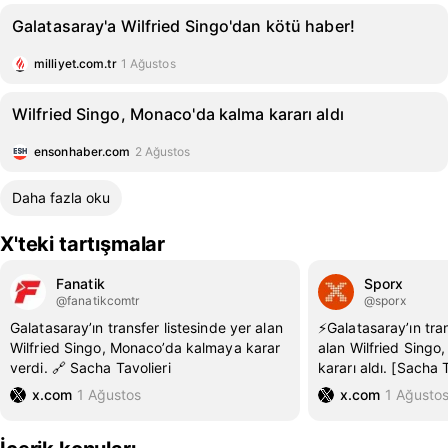
Galatasaray'a Wilfried Singo'dan kötü haber!
milliyet.com.tr
1 Ağustos
Wilfried Singo, Monaco'da kalma kararı aldı
ensonhaber.com
2 Ağustos
Daha fazla oku
X'teki tartışmalar
Fanatik
Sporx
@fanatikcomtr
@sporx
Galatasaray’ın transfer listesinde yer alan
⚡️Galatasaray’ın tra
Wilfried Singo, Monaco’da kalmaya karar
alan Wilfried Sing
verdi. 🔗 Sacha Tavolieri
kararı aldı. [Sacha T
x.com
1 Ağustos
x.com
1 Ağusto