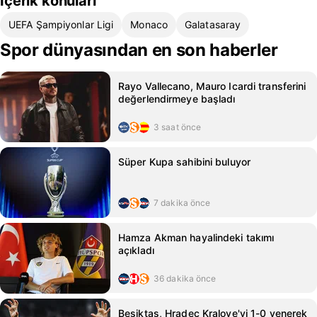
İçerik konuları
UEFA Şampiyonlar Ligi
Monaco
Galatasaray
Spor dünyasından en son haberler
Rayo Vallecano, Mauro Icardi transferini
değerlendirmeye başladı
3 saat önce
Süper Kupa sahibini buluyor
7 dakika önce
Hamza Akman hayalindeki takımı
açıkladı
36 dakika önce
Beşiktaş, Hradec Kralove'yi 1-0 yenerek