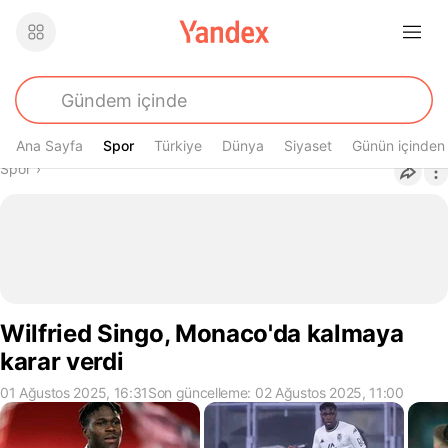
Ana Sayfa
Spor
Spor
Türkiye
Dünya
Siyaset
Günün içinden
Buradasın
Spor
›
Wilfried Singo, Monaco'da kalmaya
karar verdi
01 Ağustos 2025, 16:31
Son güncelleme: 02 Ağustos 2025, 11:00