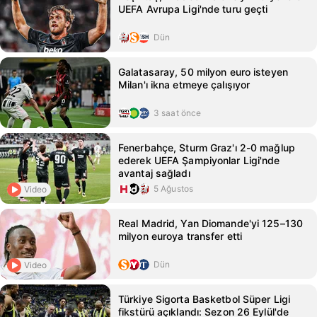
UEFA Avrupa Ligi'nde turu geçti
Dün
Galatasaray, 50 milyon euro isteyen
Milan'ı ikna etmeye çalışıyor
3 saat önce
Fenerbahçe, Sturm Graz'ı 2-0 mağlup
ederek UEFA Şampiyonlar Ligi'nde
avantaj sağladı
5 Ağustos
Video
Real Madrid, Yan Diomande'yi 125–130
milyon euroya transfer etti
Dün
Video
Türkiye Sigorta Basketbol Süper Ligi
fikstürü açıklandı: Sezon 26 Eylül'de