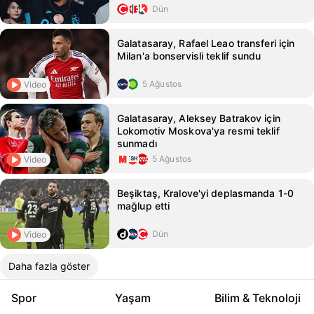
Dün
Galatasaray, Rafael Leao transferi için
Milan'a bonservisli teklif sundu
5 Ağustos
Video
Galatasaray, Aleksey Batrakov için
Lokomotiv Moskova'ya resmi teklif
sunmadı
5 Ağustos
Video
Beşiktaş, Kralove'yi deplasmanda 1-0
mağlup etti
Dün
Video
Daha fazla göster
Spor
Yaşam
Bilim & Teknoloji