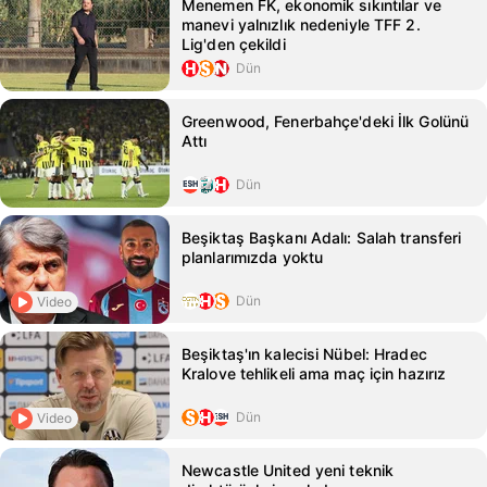
Menemen FK, ekonomik sıkıntılar ve
manevi yalnızlık nedeniyle TFF 2.
Lig'den çekildi
Dün
Greenwood, Fenerbahçe'deki İlk Golünü
Attı
Dün
Beşiktaş Başkanı Adalı: Salah transferi
planlarımızda yoktu
Dün
Video
Beşiktaş'ın kalecisi Nübel: Hradec
Kralove tehlikeli ama maç için hazırız
Dün
Video
Newcastle United yeni teknik