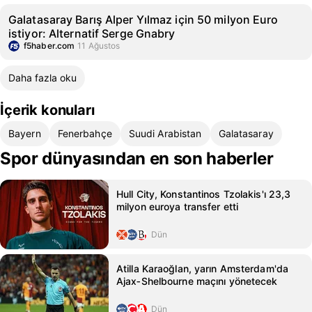
Galatasaray Barış Alper Yılmaz için 50 milyon Euro
istiyor: Alternatif Serge Gnabry
f5haber.com
11 Ağustos
Daha fazla oku
İçerik konuları
Bayern
Fenerbahçe
Suudi Arabistan
Galatasaray
Spor dünyasından en son haberler
Hull City, Konstantinos Tzolakis'ı 23,3
milyon euroya transfer etti
Dün
Atilla Karaoğlan, yarın Amsterdam'da
Ajax‑Shelbourne maçını yönetecek
Dün