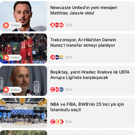
Newcaste United'ın yeni menajeri
Matthias Jaissle oldu!
Dün
Video
Trabzonspor, Al-Hilal'den Darwin
Nunez'i transfer etmeyi planlıyor
Dün
Video
Beşiktaş, yarın Hradec Kralove ile UEFA
Avrupa Ligi'nde karşılaşacak
Dün
Video
NBA ve FIBA, BWB’nin 25’inci yılı için
İstanbul’u seçti
Dün