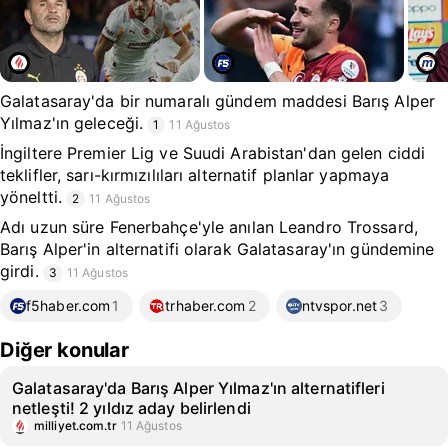
Galatasaray'da bir numaralı gündem maddesi Barış Alper
Yılmaz'ın geleceği.
1
11 Ağustos
İngiltere Premier Lig ve Suudi Arabistan'dan gelen ciddi
teklifler, sarı-kırmızılıları alternatif planlar yapmaya
yöneltti.
2
11 Ağustos
Adı uzun süre Fenerbahçe'yle anılan Leandro Trossard,
Barış Alper'in alternatifi olarak Galatasaray'ın gündemine
girdi.
3
11 Ağustos
f5haber.com
1
trhaber.com
2
ntvspor.net
3
Diğer konular
Galatasaray'da Barış Alper Yılmaz'ın alternatifleri
netleşti! 2 yıldız aday belirlendi
milliyet.com.tr
11 Ağustos