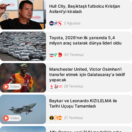
Hull City, Beşiktaşlı futbolcu Kristjan
Asllani'yi kiraladı
2 Ağustos
Toyota, 2026'nın ilk yarısında 5,4
milyon araç satarak dünya lideri oldu
30 Temmuz
Manchester United, Victor Osimhen'i
transfer etmek için Galatasaray'a teklif
yapacak
29 Temmuz
Video
Baykar ve Leonardo KIZILELMA ile
Tarihi Uçuşu Tamamladı
21 Temmuz
Video