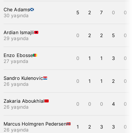
Che Adams
5
2
7
0
0
30 yaşında
Ardian Ismajli
0
2
2
5
0
29 yaşında
Enzo Ebosse
0
1
1
3
0
27 yaşında
Sandro Kulenovic
0
1
1
2
0
26 yaşında
Zakaria Aboukhlal
0
0
0
4
0
26 yaşında
Marcus Holmgren Pedersen
1
2
3
3
0
26 yaşında