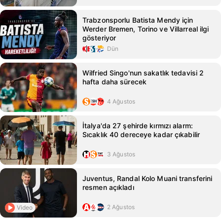
Trabzonsporlu Batista Mendy için
Werder Bremen, Torino ve Villarreal ilgi
gösteriyor
Dün
Wilfried Singo'nun sakatlık tedavisi 2
hafta daha sürecek
4 Ağustos
İtalya'da 27 şehirde kırmızı alarm:
Sıcaklık 40 dereceye kadar çıkabilir
3 Ağustos
Juventus, Randal Kolo Muani transferini
resmen açıkladı
2 Ağustos
Video