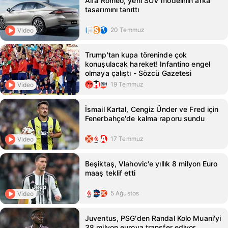
Alfa Romeo, yeni SUV modelinin arka
tasarımını tanıttı
20 Temmuz
Video
Trump'tan kupa töreninde çok
konuşulacak hareket! Infantino engel
olmaya çalıştı - Sözcü Gazetesi
19 Temmuz
Video
İsmail Kartal, Cengiz Ünder ve Fred için
Fenerbahçe'de kalma raporu sundu
17 Temmuz
Video
Beşiktaş, Vlahovic'e yıllık 8 milyon Euro
maaş teklif etti
5 Ağustos
Video
Juventus, PSG'den Randal Kolo Muani'yi
38 milyon euroya transfer ediyor