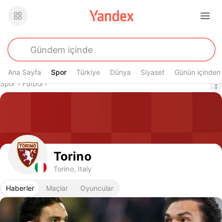
Ana Sayfa
Spor
Spor
Türkiye
Dünya
Siyaset
Günün içinden
Buradasın
Spor
›
Futbol
›
Torino
Torino, Italy
Haberler
Maçlar
Oyuncular