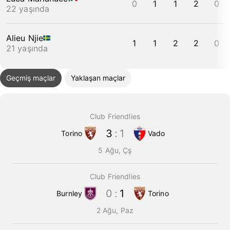
0
1
1
2
0
22 yaşında
Alieu Njie
1
1
2
2
0
21 yaşında
Geçmiş maçlar
Yaklaşan maçlar
Club Friendlies
3
:
1
Torino
Vado
5 Ağu, Çş
Club Friendlies
0
:
1
Burnley
Torino
2 Ağu, Paz