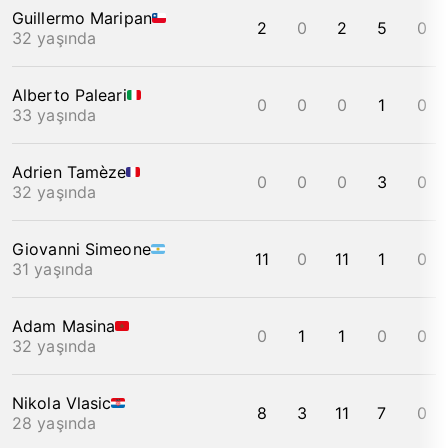
Guillermo Maripan
2
0
2
5
0
32 yaşında
Alberto Paleari
0
0
0
1
0
33 yaşında
Adrien Tamèze
0
0
0
3
0
32 yaşında
Giovanni Simeone
11
0
11
1
0
31 yaşında
Adam Masina
0
1
1
0
0
32 yaşında
Nikola Vlasic
8
3
11
7
0
28 yaşında