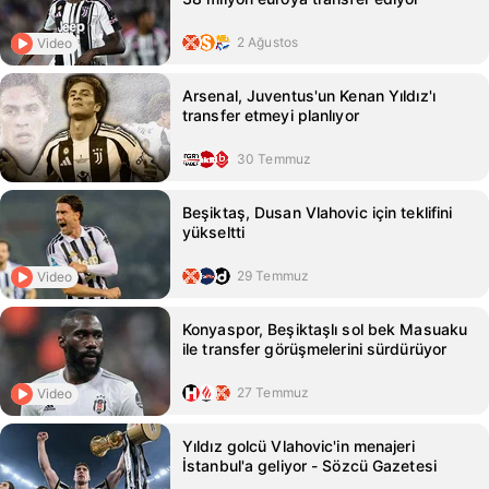
2 Ağustos
Video
Arsenal, Juventus'un Kenan Yıldız'ı
transfer etmeyi planlıyor
30 Temmuz
Beşiktaş, Dusan Vlahovic için teklifini
yükseltti
29 Temmuz
Video
Konyaspor, Beşiktaşlı sol bek Masuaku
ile transfer görüşmelerini sürdürüyor
27 Temmuz
Video
Yıldız golcü Vlahovic'in menajeri
İstanbul'a geliyor - Sözcü Gazetesi