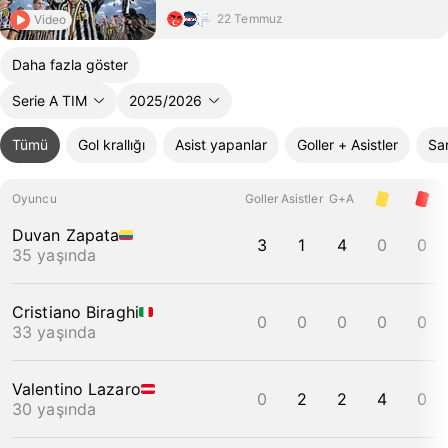
22 Temmuz
Video
Daha fazla göster
Serie A TIM
2025/2026
Tümü
Gol krallığı
Asist yapanlar
Goller + Asistler
Sar
Oyuncu
Goller
Asistler
G+A
Duvan Zapata
3
1
4
0
0
35 yaşında
Cristiano Biraghi
0
0
0
0
0
33 yaşında
Valentino Lazaro
0
2
2
4
0
30 yaşında