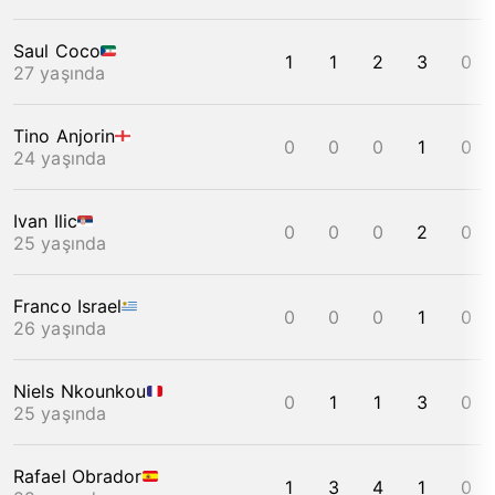
Saul Coco
1
1
2
3
0
27 yaşında
Tino Anjorin
0
0
0
1
0
24 yaşında
Ivan Ilic
0
0
0
2
0
25 yaşında
Franco Israel
0
0
0
1
0
26 yaşında
Niels Nkounkou
0
1
1
3
0
25 yaşında
Rafael Obrador
1
3
4
1
0