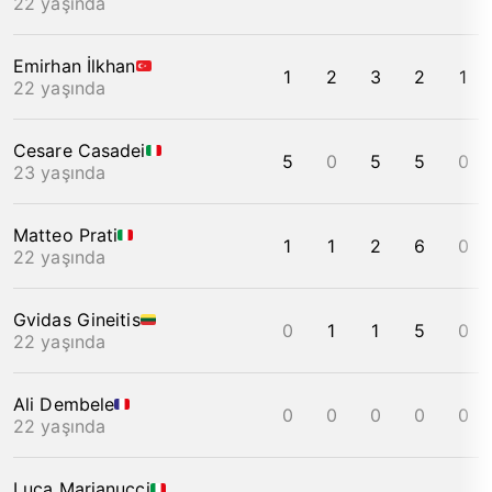
22 yaşında
Emirhan İlkhan
1
2
3
2
1
22 yaşında
Cesare Casadei
5
0
5
5
0
23 yaşında
Matteo Prati
1
1
2
6
0
22 yaşında
Gvidas Gineitis
0
1
1
5
0
22 yaşında
Ali Dembele
0
0
0
0
0
22 yaşında
Luca Marianucci