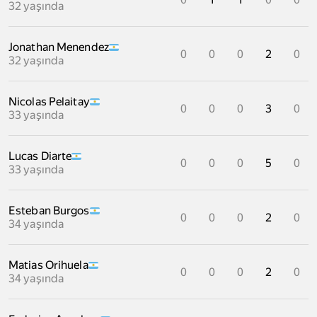
32 yaşında
Jonathan Menendez
0
0
0
2
0
32 yaşında
Nicolas Pelaitay
0
0
0
3
0
33 yaşında
Lucas Diarte
0
0
0
5
0
33 yaşında
Esteban Burgos
0
0
0
2
0
34 yaşında
Matias Orihuela
0
0
0
2
0
34 yaşında