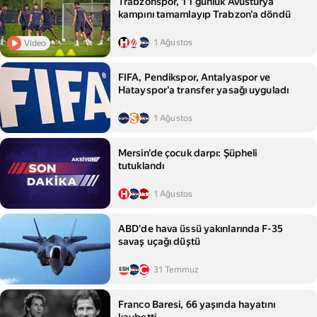
Trabzonspor, 11 günlük Avusturya
kampını tamamlayıp Trabzon'a döndü
1 Ağustos
Video
FIFA, Pendikspor, Antalyaspor ve
Hatayspor'a transfer yasağı uyguladı
1 Ağustos
Mersin'de çocuk darpı: Şüpheli
tutuklandı
1 Ağustos
ABD'de hava üssü yakınlarında F-35
savaş uçağı düştü
31 Temmuz
Franco Baresi, 66 yaşında hayatını