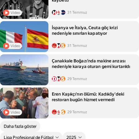
kaybetti
31 Temmuz
Video
İspanya ve İtalya, Ceuta göç krizi
nedeniyle sınırları kapatıyor
31 Temmuz
Video
Çanakkale Boğazı'nda makine arızası
nedeniyle karaya oturan gemi kurtarıldı
29 Temmuz
Eren Kaşıkçı'nın ölümü: Kadıköy'deki
restoran bugün hizmet vermedi
29 Temmuz
Video
Daha fazla göster
Liga Profesional de Fútbol
2025