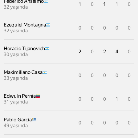
Federico Anselmo
1
0
1
1
0
32 yaşında
Ezequiel Montagna
0
0
0
0
0
32 yaşında
Horacio Tijanovich
2
0
2
4
0
30 yaşında
Maximiliano Casa
0
0
0
0
0
33 yaşında
Edwuin Pernía
0
0
0
1
0
31 yaşında
Pablo García
0
0
0
0
0
49 yaşında