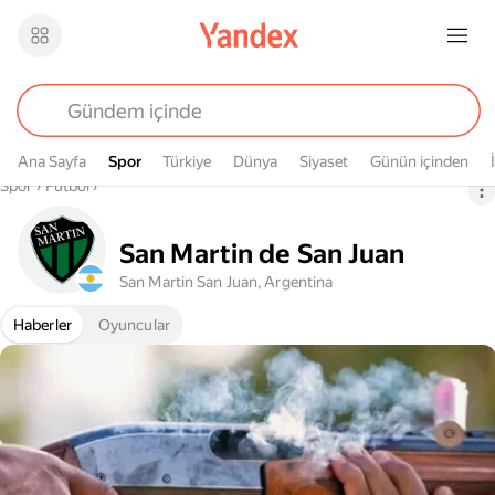
Ana Sayfa
Spor
Spor
Türkiye
Dünya
Siyaset
Günün içinden
Buradasın
Spor
›
Futbol
›
San Martin de San Juan
San Martin San Juan, Argentina
Haberler
Oyuncular