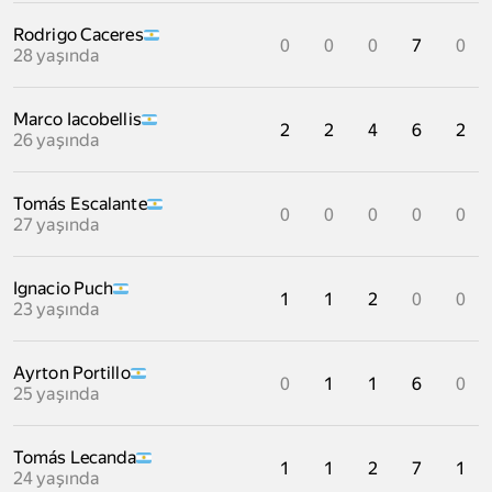
Rodrigo Caceres
0
0
0
7
0
28 yaşında
Marco Iacobellis
2
2
4
6
2
26 yaşında
Tomás Escalante
0
0
0
0
0
27 yaşında
Ignacio Puch
1
1
2
0
0
23 yaşında
Ayrton Portillo
0
1
1
6
0
25 yaşında
Tomás Lecanda
1
1
2
7
1
24 yaşında