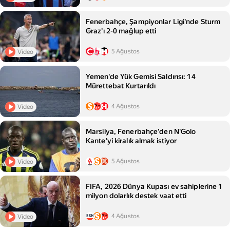
Fenerbahçe, Şampiyonlar Ligi'nde Sturm
Graz'ı 2-0 mağlup etti
5 Ağustos
Video
Yemen'de Yük Gemisi Saldırısı: 14
Mürettebat Kurtarıldı
4 Ağustos
Video
Marsilya, Fenerbahçe'den N'Golo
Kante'yi kiralık almak istiyor
5 Ağustos
Video
FIFA, 2026 Dünya Kupası ev sahiplerine 1
milyon dolarlık destek vaat etti
4 Ağustos
Video