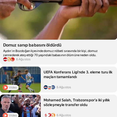
Domuz sanıp babasını öldürdü
Aydın'ın Bozdoğan ilçesinde domuz nöbeti sırasında bir kişi, domuz
zannederek ateş ettiği 70 yaşındaki babasının ölümüne neden oldu.
6 Ağustos
UEFA Konferans Ligi'nde 3. eleme turu ilk
maçları tamamlandı
6 Ağustos
Video
Mohamed Salah, Trabzonspor'a iki yıllık
sözleşmeyle transfer oldu
6 Ağustos
Video