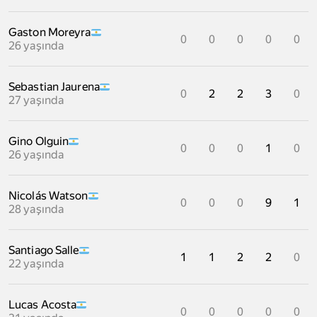
Gaston Moreyra
0
0
0
0
0
26 yaşında
Sebastian Jaurena
0
2
2
3
0
27 yaşında
Gino Olguin
0
0
0
1
0
26 yaşında
Nicolás Watson
0
0
0
9
1
28 yaşında
Santiago Salle
1
1
2
2
0
22 yaşında
Lucas Acosta
0
0
0
0
0