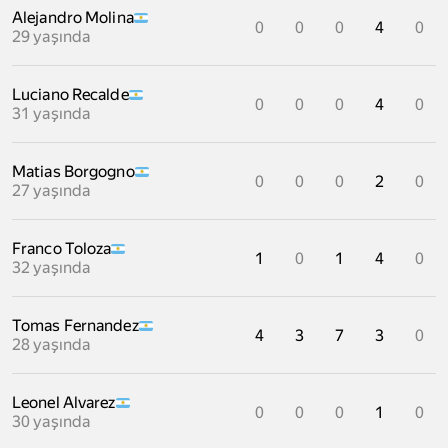
Alejandro Molina
0
0
0
4
0
29 yaşında
Luciano Recalde
0
0
0
4
0
31 yaşında
Matias Borgogno
0
0
0
2
0
27 yaşında
Franco Toloza
1
0
1
4
0
32 yaşında
Tomas Fernandez
4
3
7
3
0
28 yaşında
Leonel Alvarez
0
0
0
1
0
30 yaşında