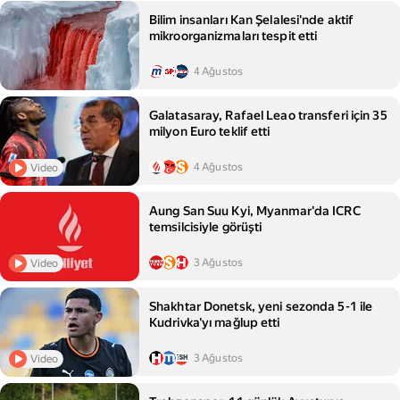
Bilim insanları Kan Şelalesi'nde aktif
mikroorganizmaları tespit etti
4 Ağustos
Galatasaray, Rafael Leao transferi için 35
milyon Euro teklif etti
4 Ağustos
Video
Aung San Suu Kyi, Myanmar'da ICRC
temsilcisiyle görüşti
3 Ağustos
Video
Shakhtar Donetsk, yeni sezonda 5-1 ile
Kudrivka'yı mağlup etti
3 Ağustos
Video