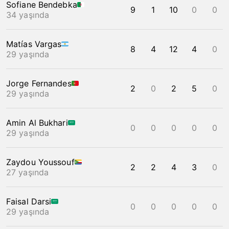
Sofiane Bendebka
9
1
10
0
0
34 yaşında
Matías Vargas
8
4
12
4
0
29 yaşında
Jorge Fernandes
2
0
2
5
0
29 yaşında
Amin Al Bukhari
0
0
0
0
0
29 yaşında
Zaydou Youssouf
2
2
4
3
0
27 yaşında
Faisal Darsi
0
0
0
0
0
29 yaşında