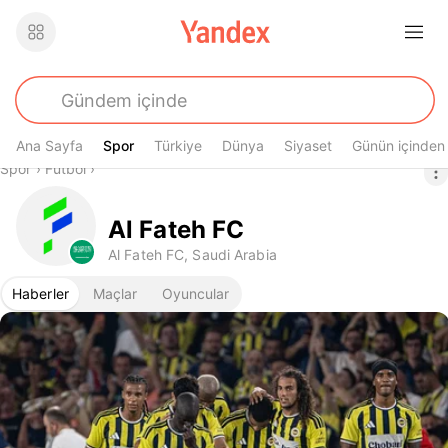
Ana Sayfa
Spor
Spor
Türkiye
Dünya
Siyaset
Günün içinden
Buradasın
Spor
›
Futbol
›
Al Fateh FC
Al Fateh FC, Saudi Arabia
Haberler
Maçlar
Oyuncular