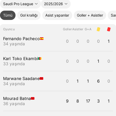
Saudi Pro League
2025/2026
Tümü
Gol krallığı
Asist yapanlar
Goller + Asistler
Sar
Oyuncu
Goller
Asistler
G+A
Fernando Pacheco
0
0
0
0
1
34 yaşında
Karl Toko Ekambi
0
0
0
1
0
33 yaşında
Marwane Saadane
0
1
1
6
0
34 yaşında
Mourad Batna
9
8
17
3
1
36 yaşında