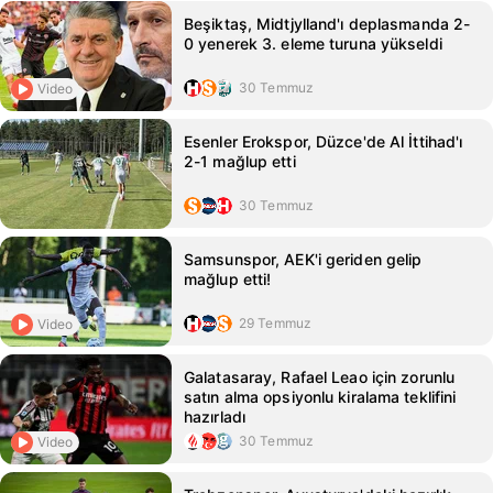
Beşiktaş, Midtjylland'ı deplasmanda 2-
0 yenerek 3. eleme turuna yükseldi
30 Temmuz
Video
Esenler Erokspor, Düzce'de Al İttihad'ı
2-1 mağlup etti
30 Temmuz
Samsunspor, AEK'i geriden gelip
mağlup etti!
29 Temmuz
Video
Galatasaray, Rafael Leao için zorunlu
satın alma opsiyonlu kiralama teklifini
hazırladı
30 Temmuz
Video