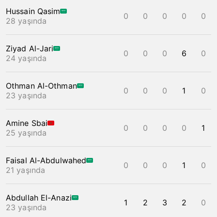
Hussain Qasim
0
0
0
0
0
28 yaşında
Ziyad Al-Jari
0
0
0
6
0
24 yaşında
Othman Al-Othman
0
0
0
1
0
23 yaşında
Amine Sbai
0
0
0
0
1
25 yaşında
Faisal Al-Abdulwahed
0
0
0
1
0
21 yaşında
Abdullah El-Anazi
1
2
3
2
0
23 yaşında