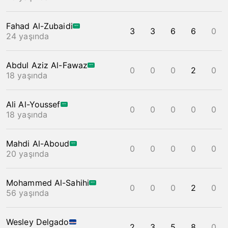
Fahad Al-Zubaidi
3
3
6
6
0
24 yaşında
Abdul Aziz Al-Fawaz
0
0
0
2
0
18 yaşında
Ali Al-Youssef
0
0
0
0
0
18 yaşında
Mahdi Al-Aboud
0
0
0
0
0
20 yaşında
Mohammed Al-Sahihi
0
0
0
2
0
56 yaşında
Wesley Delgado
2
3
5
8
0