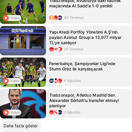
Trabzonspor, Avusturya'daki hazırlık
maçlarında Al Sadd'a 1-0 yenildi
30 Temmuz
Video
Yapı Kredi Portföy Yönetimi A.Ş'nin
payları Azimut Group'a 13,977 milyar
TL'ye satılıyor
29 Temmuz
Fenerbahçe, Şampiyonlar Ligi'nde
Sturm Graz ile karşılaşacak
4 Ağustos
Video
Trabzonspor, Atletico Madrid'den
Alexander Sörloth'u transfer etmeyi
planlıyor
2 Ağustos
Video
Daha fazla göster