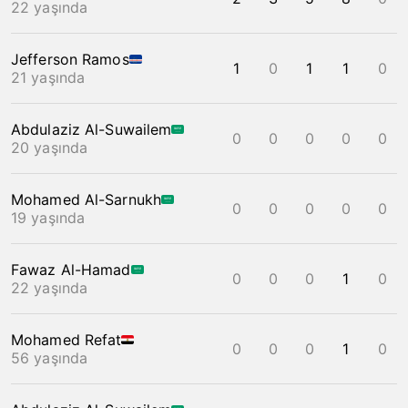
22 yaşında
Jefferson Ramos
1
0
1
1
0
21 yaşında
Abdulaziz Al-Suwailem
0
0
0
0
0
20 yaşında
Mohamed Al-Sarnukh
0
0
0
0
0
19 yaşında
Fawaz Al-Hamad
0
0
0
1
0
22 yaşında
Mohamed Refat
0
0
0
1
0
56 yaşında