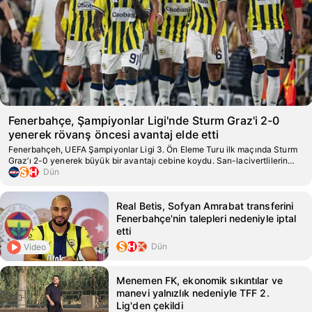
Fenerbahçe, Şampiyonlar Ligi'nde Sturm Graz'i 2-0
yenerek rövanş öncesi avantaj elde etti
Fenerbahçeh, UEFA Şampiyonlar Ligi 3. Ön Eleme Turu ilk maçında Sturm
Graz’ı 2-0 yenerek büyük bir avantajı cebine koydu. Sarı-lacivertlilerin
galibiyeti Avusturya basınında da ses getirirken, karşılaşmanın atmosferine
Dün
dikkat çekildi.
Real Betis, Sofyan Amrabat transferini
Fenerbahçe'nin talepleri nedeniyle iptal
etti
Dün
Video
Menemen FK, ekonomik sıkıntılar ve
manevi yalnızlık nedeniyle TFF 2.
Lig'den çekildi