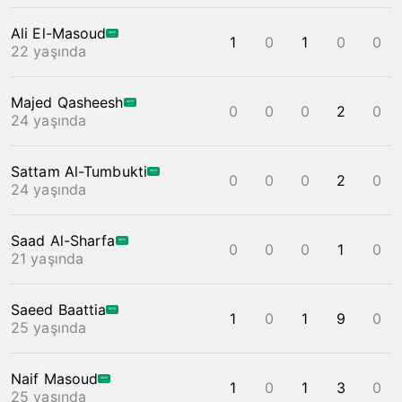
Ali El-Masoud
1
0
1
0
0
22 yaşında
Majed Qasheesh
0
0
0
2
0
24 yaşında
Sattam Al-Tumbukti
0
0
0
2
0
24 yaşında
Saad Al-Sharfa
0
0
0
1
0
21 yaşında
Saeed Baattia
1
0
1
9
0
25 yaşında
Naif Masoud
1
0
1
3
0
25 yaşında