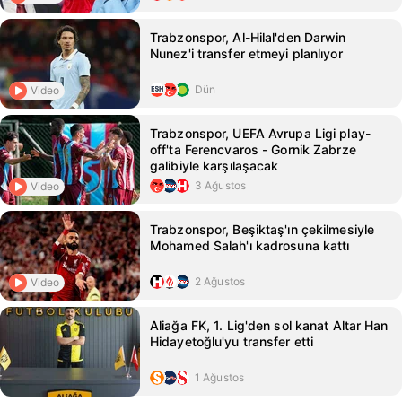
Trabzonspor, Al-Hilal'den Darwin
Nunez'i transfer etmeyi planlıyor
Dün
Video
Trabzonspor, UEFA Avrupa Ligi play-
off'ta Ferencvaros - Gornik Zabrze
galibiyle karşılaşacak
3 Ağustos
Video
Trabzonspor, Beşiktaş'ın çekilmesiyle
Mohamed Salah'ı kadrosuna kattı
2 Ağustos
Video
Aliağa FK, 1. Lig'den sol kanat Altar Han
Hidayetoğlu'yu transfer etti
1 Ağustos