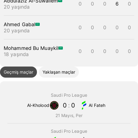
Abdulaziz Al-Suwailem
0
0
0
6
0
20 yaşında
Ahmed Gabal
0
0
0
0
0
20 yaşında
Mohammed Bu Muaykil
0
0
0
0
0
18 yaşında
Geçmiş maçlar
Yaklaşan maçlar
Saudi Pro League
0
:
0
Al-Kholood
Al Fateh
21 Mayıs, Per
Saudi Pro League