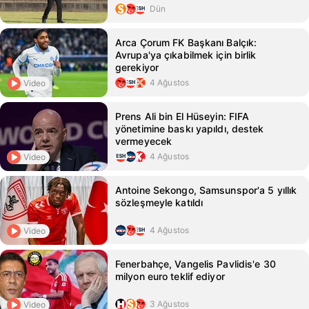
Dün
Arca Çorum FK Başkanı Balçık:
Avrupa'ya çıkabilmek için birlik
gerekiyor
4 Ağustos
Video
Prens Ali bin El Hüseyin: FIFA
yönetimine baskı yapıldı, destek
vermeyecek
4 Ağustos
Video
Antoine Sekongo, Samsunspor'a 5 yıllık
sözleşmeyle katıldı
4 Ağustos
Video
Fenerbahçe, Vangelis Pavlidis'e 30
milyon euro teklif ediyor
3 Ağustos
Video