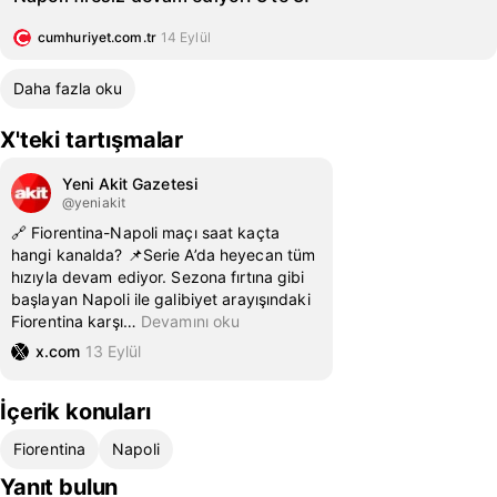
cumhuriyet.com.tr
14 Eylül
Daha fazla oku
X'teki tartışmalar
Yeni Akit Gazetesi
@yeniakit
🔗 Fiorentina-Napoli maçı saat kaçta
hangi kanalda? 📌Serie A’da heyecan tüm
hızıyla devam ediyor. Sezona fırtına gibi
başlayan Napoli ile galibiyet arayışındaki
Fiorentina karşı
…
Devamını oku
x.com
13 Eylül
İçerik konuları
Fiorentina
Napoli
Yanıt bulun