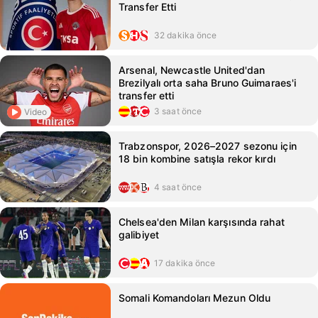
Transfer Etti
32 dakika önce
Arsenal, Newcastle United'dan
Brezilyalı orta saha Bruno Guimaraes'i
transfer etti
3 saat önce
Video
Trabzonspor, 2026–2027 sezonu için
18 bin kombine satışla rekor kırdı
4 saat önce
Chelsea'den Milan karşısında rahat
galibiyet
17 dakika önce
Somali Komandoları Mezun Oldu