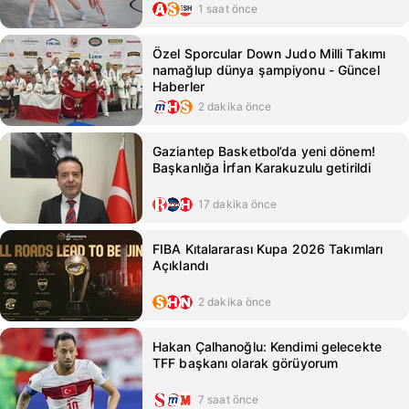
1 saat önce
Özel Sporcular Down Judo Milli Takımı
namağlup dünya şampiyonu - Güncel
Haberler
2 dakika önce
Gaziantep Basketbol’da yeni dönem!
Başkanlığa İrfan Karakuzulu getirildi
17 dakika önce
FIBA Kıtalararası Kupa 2026 Takımları
Açıklandı
2 dakika önce
Hakan Çalhanoğlu: Kendimi gelecekte
TFF başkanı olarak görüyorum
7 saat önce