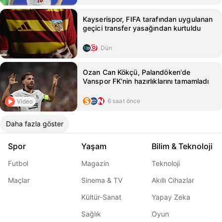
Kayserispor, FIFA tarafından uygulanan
geçici transfer yasağından kurtuldu
Dün
Ozan Can Kökçü, Palandöken'de
Vanspor FK'nin hazırlıklarını tamamladı
6 saat önce
Video
Daha fazla göster
Spor
Yaşam
Bilim & Teknoloji
Futbol
Magazin
Teknoloji
Maçlar
Sinema & TV
Akıllı Cihazlar
Kültür-Sanat
Yapay Zeka
Sağlık
Oyun