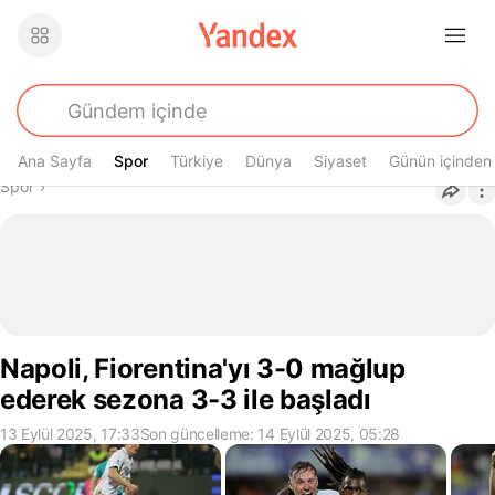
Ana Sayfa
Spor
Spor
Türkiye
Dünya
Siyaset
Günün içinden
Buradasın
Spor
›
Napoli, Fiorentina'yı 3-0 mağlup
ederek sezona 3-3 ile başladı
13 Eylül 2025, 17:33
Son güncelleme: 14 Eylül 2025, 05:28