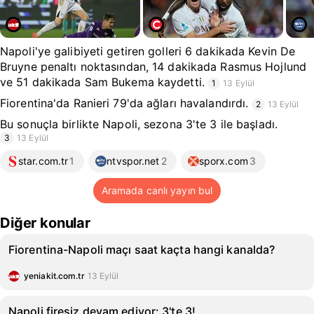
Napoli'ye galibiyeti getiren golleri 6 dakikada Kevin De
Bruyne penaltı noktasından, 14 dakikada Rasmus Hojlund
ve 51 dakikada Sam Bukema kaydetti.
1
13 Eylül
Fiorentina'da Ranieri 79'da ağları havalandırdı.
2
13 Eylül
Bu sonuçla birlikte Napoli, sezona 3'te 3 ile başladı.
3
13 Eylül
star.com.tr
1
ntvspor.net
2
sporx.com
3
Aramada canlı yayın bul
Diğer konular
Fiorentina-Napoli maçı saat kaçta hangi kanalda?
yeniakit.com.tr
13 Eylül
Napoli firesiz devam ediyor: 3'te 3!