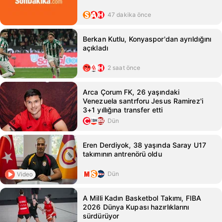
47 dakika önce
Berkan Kutlu, Konyaspor'dan ayrıldığını
açıkladı
2 saat önce
Arca Çorum FK, 26 yaşındaki
Venezuela santrforu Jesus Ramirez'i
3+1 yıllığına transfer etti
Dün
Eren Derdiyok, 38 yaşında Saray U17
takımının antrenörü oldu
Dün
Video
A Milli Kadın Basketbol Takımı, FIBA
2026 Dünya Kupası hazırlıklarını
sürdürüyor