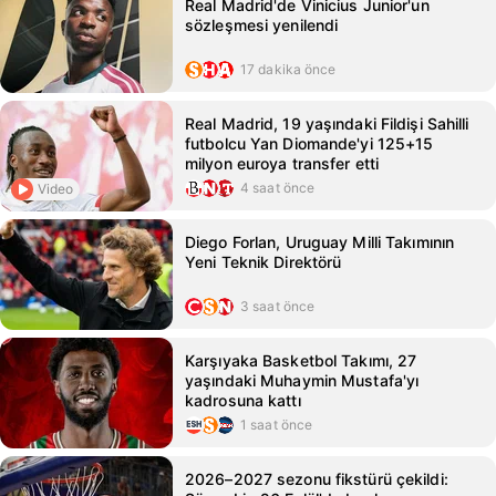
Real Madrid'de Vinicius Junior'un
sözleşmesi yenilendi
17 dakika önce
Real Madrid, 19 yaşındaki Fildişi Sahilli
futbolcu Yan Diomande'yi 125+15
milyon euroya transfer etti
4 saat önce
Video
Diego Forlan, Uruguay Milli Takımının
Yeni Teknik Direktörü
3 saat önce
Karşıyaka Basketbol Takımı, 27
yaşındaki Muhaymin Mustafa'yı
kadrosuna kattı
1 saat önce
2026–2027 sezonu fikstürü çekildi: