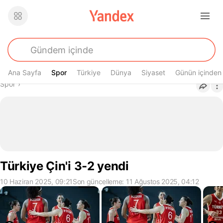
Ana Sayfa
Spor
Spor
Türkiye
Dünya
Siyaset
Günün içinden
Buradasın
Spor
›
Türkiye Çin'i 3-2 yendi
10 Haziran 2025, 09:21
Son güncelleme: 11 Ağustos 2025, 04:12