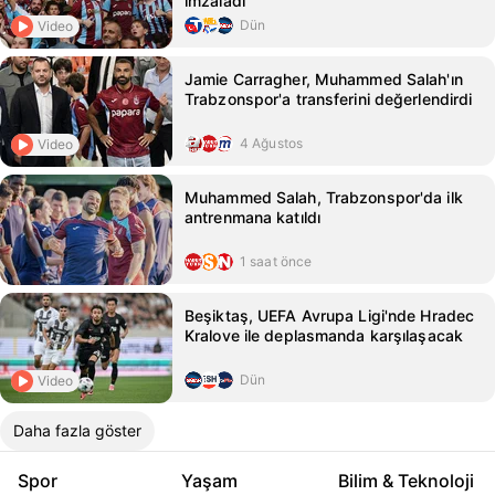
imzaladı
Dün
Video
Jamie Carragher, Muhammed Salah'ın
Trabzonspor'a transferini değerlendirdi
4 Ağustos
Video
Muhammed Salah, Trabzonspor'da ilk
antrenmana katıldı
1 saat önce
Beşiktaş, UEFA Avrupa Ligi'nde Hradec
Kralove ile deplasmanda karşılaşacak
Dün
Video
Daha fazla göster
Spor
Yaşam
Bilim & Teknoloji