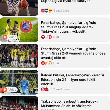
Süper Lig 26 Eylül'de başlıyor
9 saat önce
Fenerbahçe, Şampiyonlar Ligi'nde
Sturm Graz'ı 2-0 mağlup ederek
Türkiye'nin puanını yükseltti
Dün
Video
Fenerbahçe, Şampiyonlar Ligi'nde
Sturm Graz'i 2-0 yenerek rövanş öncesi
avantaj elde etti
Dün
İtalyan kulübü, Fenerbahçe'nin kalecisi
Ederson için 25 milyon euro teklif
edebilir
7 saat önce
Video
Trabzonspor, serbest transferdeki
Muhammed Salah ile sözleşme