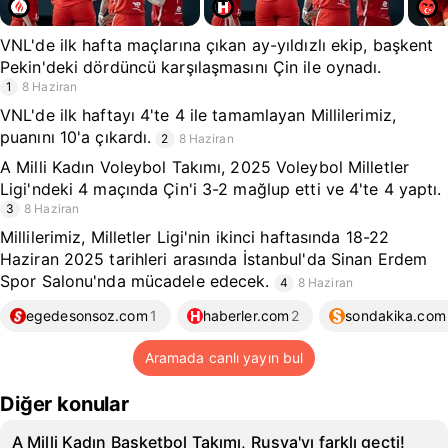
VNL'de ilk hafta maçlarına çıkan ay-yıldızlı ekip, başkent
Pekin'deki dördüncü karşılaşmasını Çin ile oynadı.
1
8 Haziran
VNL'de ilk haftayı 4'te 4 ile tamamlayan Millilerimiz,
puanını 10'a çıkardı.
2
8 Haziran
A Milli Kadın Voleybol Takımı, 2025 Voleybol Milletler
Ligi'ndeki 4 maçında Çin'i 3-2 mağlup etti ve 4'te 4 yaptı.
3
8 Haziran
Millilerimiz, Milletler Ligi'nin ikinci haftasında 18-22
Haziran 2025 tarihleri arasında İstanbul'da Sinan Erdem
Spor Salonu'nda mücadele edecek.
4
8 Haziran
egedesonsoz.com
1
haberler.com
2
sondakika.com
Aramada canlı yayın bul
Diğer konular
A Milli Kadın Basketbol Takımı, Rusya'yı farklı geçti!