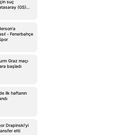
çin suç
atasaray (GS)
derson'a
sı! - Fenerbahçe
Spor
urm Graz maçı
ara başladı
de ilk haftanın
andı
or Drapinski'yi
ansfer etti