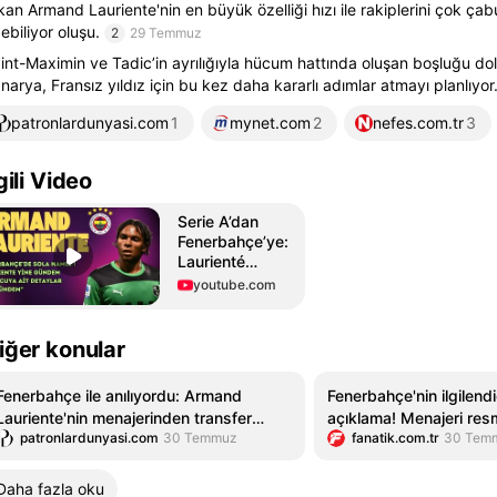
kan Armand Lauriente'nin en büyük özelliği hızı ile rakiplerini çok ça
ebiliyor oluşu.
2
29 Temmuz
int-Maximin ve Tadic’in ayrılığıyla hücum hattında oluşan boşluğu d
narya, Fransız yıldız için bu kez daha kararlı adımlar atmayı planlıyor
patronlardunyasi.com
1
mynet.com
2
nefes.com.tr
3
lgili Video
Serie A’dan
Fenerbahçe’ye:
Laurienté
Transferinde
youtube.com
Son Durum ve
Gündem Analizi
iğer konular
Fenerbahçe ile anılıyordu: Armand
Fenerbahçe'nin ilgilendiğ
Lauriente'nin menajerinden transfer
açıklama! Menajeri resm
patronlardunyasi.com
30 Temmuz
fanatik.com.tr
30 Tem
iddialarına yanıt - Patronlar Dünyası
Daha fazla oku