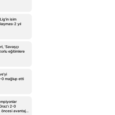
Lig'in isim
laşması 2 yıl
ri, 'Savaşçı
zorlu eğitimlere
ve'yi
0 mağlup etti
ampiyonlar
Graz'ı 2-0
 öncesi avantaj