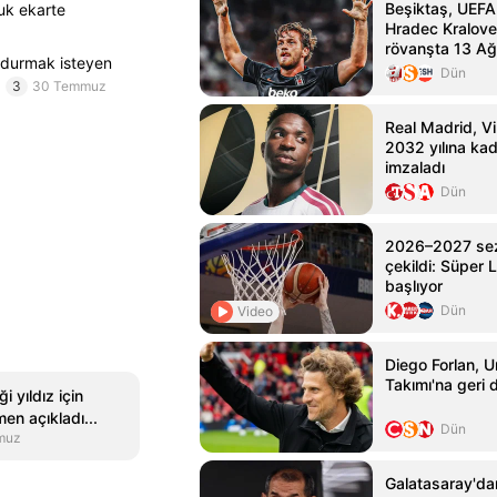
Beşiktaş, UEFA
buk ekarte
Hradec Kralove
rövanşta 13 Ağ
oldurmak isteyen
karşılaşacak
Dün
.
3
30 Temmuz
Real Madrid, Vin
2032 yılına ka
imzaladı
Dün
2026–2027 sez
çekildi: Süper L
başlıyor
Dün
Video
Diego Forlan, U
Takımı'na geri
i yıldız için
en açıkladı...
Dün
muz
Galatasaray'da