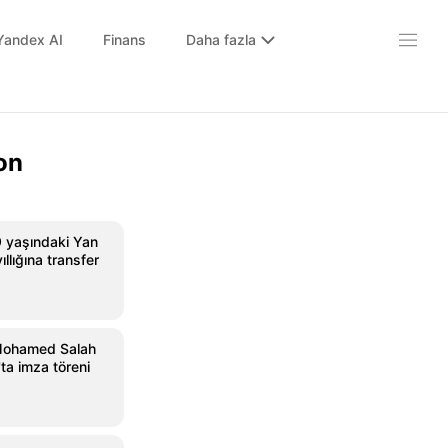
Yandex AI
Finans
Daha fazla
on
9 yaşındaki Yan
llığına transfer
Mohamed Salah
'ta imza töreni