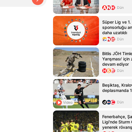
Dün
Süper Lig ve 1. 
sponsorluğu an
daha uzatıldı
Dün
Bitlis JÖH Timle
Yarışması' için 
devam ediyor
Dün
Beşiktaş, Kralo
deplasmanda 1-
Dün
Video
Fenerbahçe, Ş
Ligi'nde Sturm 
yenerek rövanş