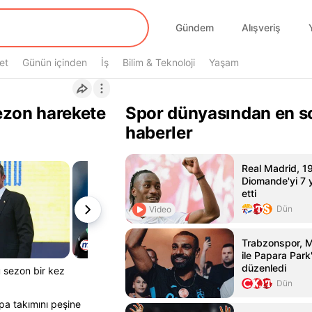
Gündem
Alışveriş
et
Günün içinden
İş
Bilim & Teknoloji
Yaşam
ezon harekete
Spor dünyasından en s
haberler
Real Madrid, 1
Diomande'yi 7 yı
etti
Dün
Video
Trabzonspor, 
ile Papara Park
düzenledi
 sezon bir kez
Dün
pa takımını peşine