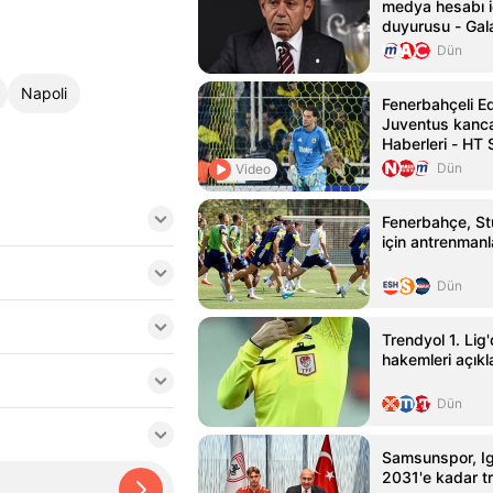
medya hesabı i
duyurusu - Gal
Haberleri
Dün
Napoli
Fenerbahçeli E
Juventus kanca
Haberleri - HT 
Dün
Video
Fenerbahçe, St
için antrenmanl
Dün
Trendyol 1. Lig'
hakemleri açıkl
Dün
Samsunspor, Ig
2031'e kadar tr