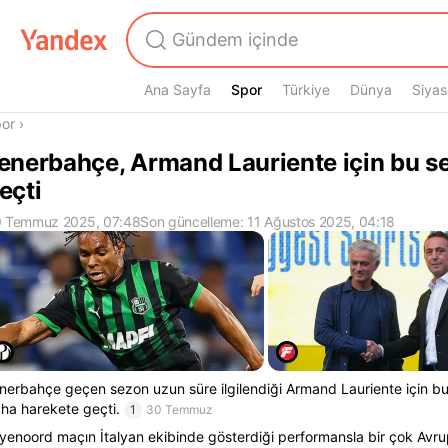
Ana Sayfa
Spor
Spor
Türkiye
Dünya
Siyas
radasın
or
›
enerbahçe, Armand Lauriente için bu s
eçti
 Temmuz 2025, 07:48
Son güncelleme: 11 Ağustos 2025, 04:18
nerbahçe geçen sezon uzun süre ilgilendiği Armand Lauriente için bu
ha harekete geçti.
1
30 Temmuz
yenoord maçın İtalyan ekibinde gösterdiği performansla bir çok Avru