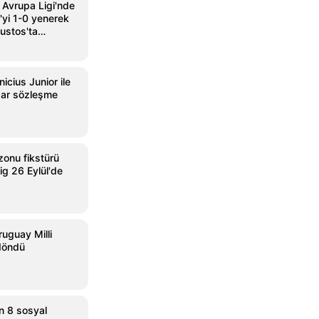
 Avrupa Ligi'nde
'yi 1-0 yenerek
ustos'ta
icius Junior ile
dar sözleşme
onu fikstürü
ig 26 Eylül'de
ruguay Milli
 döndü
n 8 sosyal