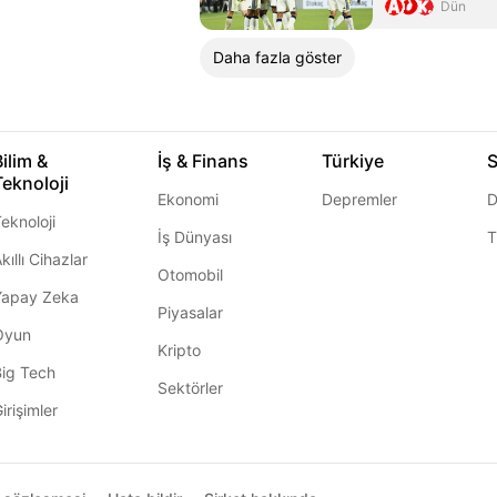
elde etti
Dün
Daha fazla göster
Bilim &
İş & Finans
Türkiye
S
Teknoloji
Ekonomi
Depremler
D
eknoloji
İş Dünyası
T
kıllı Cihazlar
Otomobil
Yapay Zeka
Piyasalar
Oyun
Kripto
Big Tech
Sektörler
irişimler