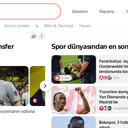
Gündem
Alışveriş
Y
Günün içinden
İş
Bilim & Teknoloji
Yaşam
nsfer
Spor dünyasından en son
Fenerbahçe: J
Oosterwolde'nin
tendonunda kısmi
edildi
Dün
Video
Transfere damg
Yan Diomande çı
Madrid'de
2 saat ön
 savunmanın soluna
Boluspor, 3 fut
attırdı