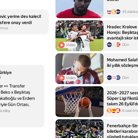
45 dakika
ic yerine dev kaleci!
sfere onay verdi
Hradec Kralove 
mmuz
Horejs: Beşikta
avantajlı skor is
Dün
Video
Mohamed Salah,
iki yıllık sözle
ürkiye
R
Dün
Video
er 👀 Transfer
 Beko x Beşiktaş
2026–2027 sez
kallıoğlu ve Erdem
Süper Ligi fikstü
takım 26 Eylül'd
riyle Gün Ortası,
ı oku
6 saat ön
Fenerbahçe-St
biletleri karab
şüpheli tutuklan