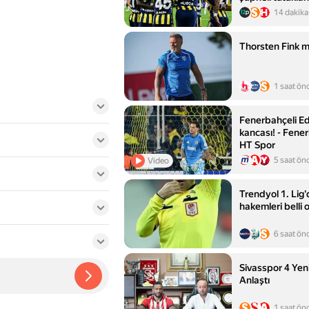
14 dakika
Thorsten Fink 
1 saat ön
Fenerbahçeli Ed
kancası! - Fene
HT Spor
5 saat ön
Video
Trendyol 1. Lig'
hakemleri belli 
6 saat ön
Sivasspor 4 Yen
Anlaştı
1 saat ön