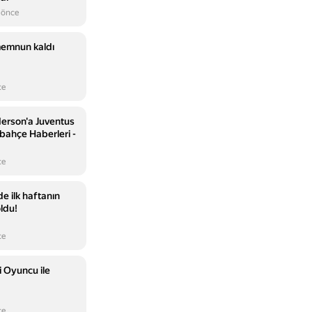
 önce
memnun kaldı
ce
erson'a Juventus
rbahçe Haberleri -
ce
de ilk haftanın
oldu!
ce
i Oyuncu ile
ce