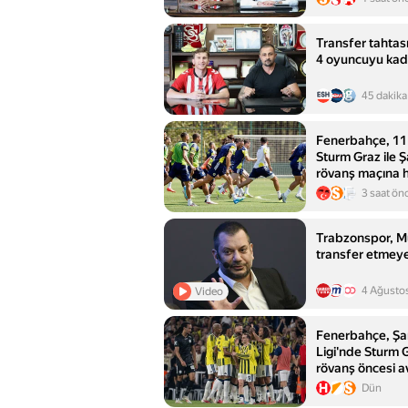
Transfer tahtası
4 oyuncuyu kad
45 dakika
Fenerbahçe, 11
Sturm Graz ile 
rövanş maçına h
3 saat ön
Trabzonspor, M
transfer etmeye
4 Ağusto
Video
Fenerbahçe, Şa
Ligi'nde Sturm 
rövanş öncesi av
Dün