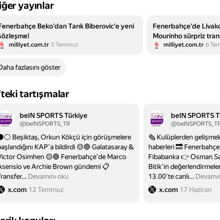
iğer yayınlar
Fenerbahçe Beko'dan Tarık Biberovic'e yeni
Fenerbahçe'de Livakov
sözleşme!
Mourinho sürpriz tran
milliyet.com.tr
5 Temmuz
milliyet.com.tr
6 Te
Daha fazlasını göster
'teki tartışmalar
beIN SPORTS Türkiye
beIN SPORTS T
@beINSPORTS_TR
@beINSPORTS_T
⚫️⚪️ Beşiktaş, Orkun Kökçü için görüşmelere
🗞 Kulüplerden gelişmel
başlandığını KAP'a bildirdi 🟡🔴 Galatasaray &
haberleri 🔜 Fenerbahçe
Victor Osimhen 🟡🔵 Fenerbahçe'de Marco
Fibabanka 👉 Osman Sa
Asensio ve Archie Brown gündemi 📋
Bitik'in değerlendirmele
Transfer
…
Devamını oku
13.00’te canlı
…
Devamın
x.com
12 Temmuz
x.com
17 Haziran