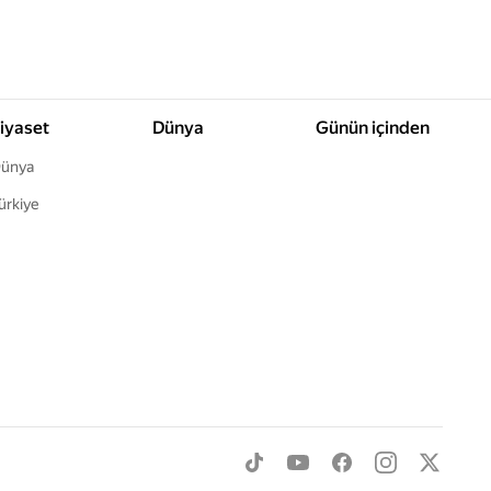
iyaset
Dünya
Günün içinden
ünya
ürkiye