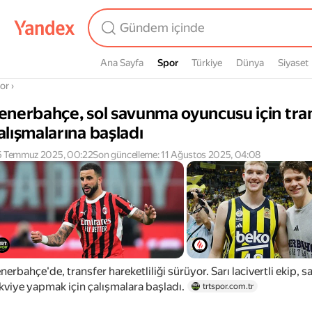
Ana Sayfa
Spor
Spor
Türkiye
Dünya
Siyaset
radasın
or
›
enerbahçe, sol savunma oyuncusu için tra
alışmalarına başladı
 Temmuz 2025, 00:22
Son güncelleme: 11 Ağustos 2025, 04:08
nerbahçe'de, transfer hareketliliği sürüyor. Sarı lacivertli ekip,
kviye yapmak için çalışmalara başladı.
trtspor.com.tr