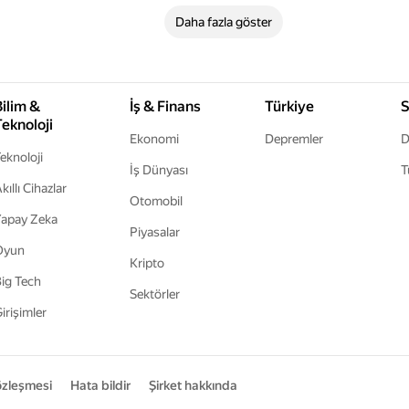
Daha fazla göster
Bilim &
İş & Finans
Türkiye
S
Teknoloji
Ekonomi
Depremler
D
eknoloji
İş Dünyası
T
kıllı Cihazlar
Otomobil
apay Zeka
Piyasalar
Oyun
Kripto
ig Tech
Sektörler
irişimler
sözleşmesi
Hata bildir
Şirket hakkında