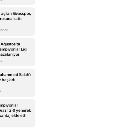
 açılan Sivasspor,
rosuna kattı
 önce
 Ağustos'ta
Şampiyonlar Ligi
azırlanıyor
ce
uhammed Salah'ı
 başladı
s
mpiyonlar
Graz'i 2-0 yenerek
antaj elde etti