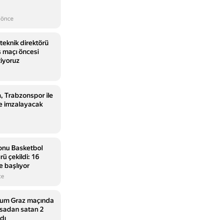
 önce
teknik direktörü
ş maçı öncesi
tiyoruz
 Trabzonspor ile
şme imzalayacak
onu Basketbol
rü çekildi: 16
e başlıyor
ce
rum Graz maçında
orsadan satan 2
dı