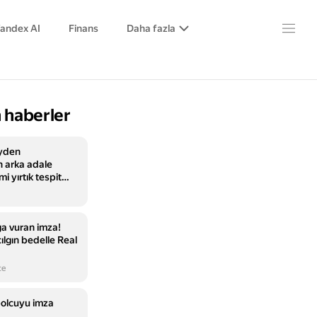
andex AI
Finans
Daha fazla
 haberler
ayden
 arka adale
 yırtık tespit
a vuran imza!
lgın bedelle Real
ce
bolcuyu imza