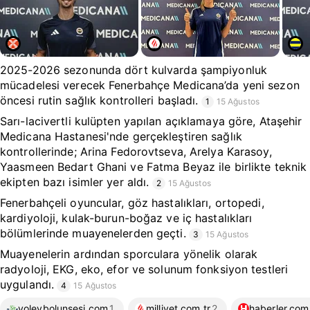
2025-2026 sezonunda dört kulvarda şampiyonluk
mücadelesi verecek Fenerbahçe Medicana’da yeni sezon
öncesi rutin sağlık kontrolleri başladı.
1
15 Ağustos
Sarı-lacivertli kulüpten yapılan açıklamaya göre, Ataşehir
Medicana Hastanesi'nde gerçekleştiren sağlık
kontrollerinde; Arina Fedorovtseva, Arelya Karasoy,
Yaasmeen Bedart Ghani ve Fatma Beyaz ile birlikte teknik
ekipten bazı isimler yer aldı.
2
15 Ağustos
Fenerbahçeli oyuncular, göz hastalıkları, ortopedi,
kardiyoloji, kulak-burun-boğaz ve iç hastalıkları
bölümlerinde muayenelerden geçti.
3
15 Ağustos
Muayenelerin ardından sporculara yönelik olarak
radyoloji, EKG, eko, efor ve solunum fonksiyon testleri
uygulandı.
4
15 Ağustos
voleybolunsesi.com
1
milliyet.com.tr
2
haberler.com