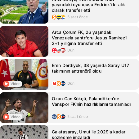
yaşındaki oyuncusu Endrick'i kiralık
olarak transfer etti
5 saat önce
Arca Çorum FK, 26 yaşındaki
Venezuela santrforu Jesus Ramirez'i
3+1 yıllığına transfer etti
Dün
Eren Derdiyok, 38 yaşında Saray U17
takımının antrenörü oldu
Dün
Video
Ozan Can Kökçü, Palandöken'de
Vanspor FK'nin hazırlıklarını tamamladı
5 saat önce
Video
Galatasaray, Umut ile 2029'a kadar
sözleşme imzaladı