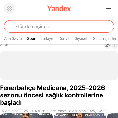
Ana Sayfa
Spor
Spor
Türkiye
Dünya
Siyaset
Günün içinden
Buradasın
Spor
›
Fenerbahçe Medicana, 2025–2026
sezonu öncesi sağlık kontrollerine
başladı
15 Ağustos 2025, 11:40
Son güncelleme: 18 Ağustos 2025, 10:39