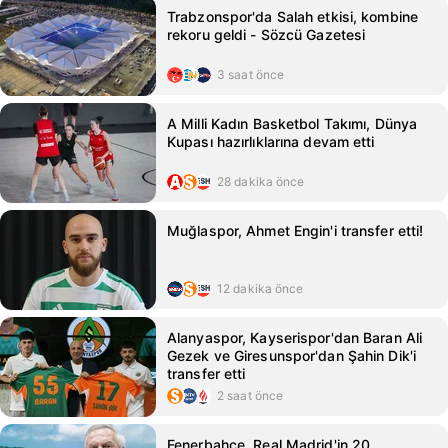
Trabzonspor'da Salah etkisi, kombine
rekoru geldi - Sözcü Gazetesi
3 saat önce
A Milli Kadın Basketbol Takımı, Dünya
Kupası hazırlıklarına devam etti
28 dakika önce
Muğlaspor, Ahmet Engin'i transfer etti!
12 dakika önce
Alanyaspor, Kayserispor'dan Baran Ali
Gezek ve Giresunspor'dan Şahin Dik'i
transfer etti
2 saat önce
Fenerbahçe, Real Madrid'in 20