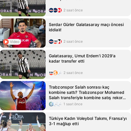
2 saat önce
Serdar Gürler Galatasaray maçı öncesi
iddialı!
2 saat önce
Video
Galatasaray, Umut Erdem'i 2029'a
kadar transfer etti
2 saat önce
Trabzonspor Salah sonrası kaç
kombine sattı? Trabzonspor Mohamed
Salah transferiyle kombine satış rekoru
kırdı
1 saat önce
Türkiye Kadın Voleybol Takımı, Fransa'yı
3-1 mağlup etti