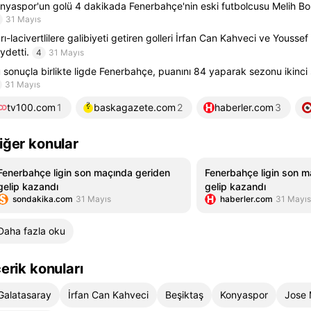
nyaspor'un golü 4 dakikada Fenerbahçe'nin eski futbolcusu Melih Bo
31 Mayıs
rı-lacivertlilere galibiyeti getiren golleri İrfan Can Kahveci ve Yousse
ydetti.
4
31 Mayıs
 sonuçla birlikte ligde Fenerbahçe, puanını 84 yaparak sezonu ikinci
31 Mayıs
tv100.com
1
baskagazete.com
2
haberler.com
3
iğer konular
Fenerbahçe ligin son maçında geriden
Fenerbahçe ligin son m
gelip kazandı
gelip kazandı
sondakika.com
31 Mayıs
haberler.com
31 Mayıs
Daha fazla oku
çerik konuları
Galatasaray
İrfan Can Kahveci
Beşiktaş
Konyaspor
Jose 