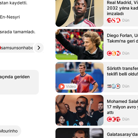
Real Madrid, Vin
stan kaydetti.
2032 yılına ka
imzaladı
f En-Nesyri
Dün
 sırada tamamladı.
Diego Forlan, U
Takımı'na geri
samsunsonhaber.com
4
sondakika.com
5
Dün
Sörloth transfe
teklifi belli oldu!
açında geriden
Dün
Video
Mohamed Salah
17 milyon avro y
attı
Dün
Mourinho
Galatasaray'da