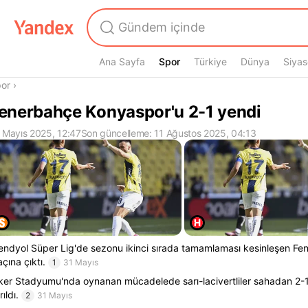
Ana Sayfa
Spor
Spor
Türkiye
Dünya
Siyas
radasın
or
›
enerbahçe Konyaspor'u 2-1 yendi
 Mayıs 2025, 12:47
Son güncelleme: 11 Ağustos 2025, 04:13
endyol Süper Lig'de sezonu ikinci sırada tamamlaması kesinleşen Fe
çına çıktı.
1
31 Mayıs
ker Stadyumu'nda oynanan mücadelede sarı-lacivertliler sahadan 2-1'l
rıldı.
2
31 Mayıs