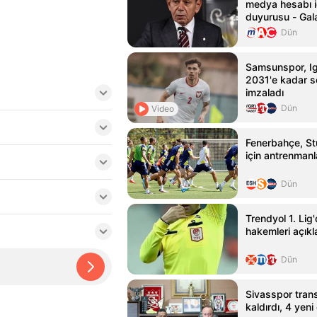
medya hesabı i
duyurusu - Gal
Haberleri
Dün
Samsunspor, Ig
2031'e kadar s
imzaladı
Dün
Video
Fenerbahçe, St
için antrenmanl
Dün
Trendyol 1. Lig'
hakemleri açıkl
Dün
Sivasspor trans
kaldırdı, 4 yen