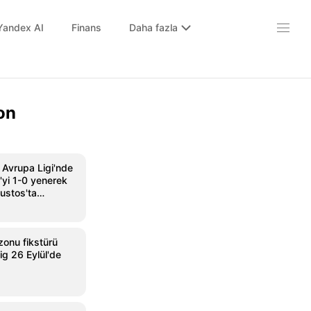
Yandex AI
Finans
Daha fazla
on
 Avrupa Ligi'nde
'yi 1-0 yenerek
ustos'ta
onu fikstürü
ig 26 Eylül'de