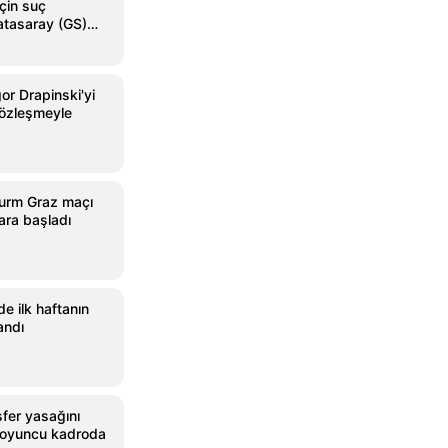
çin suç
atasaray (GS)
or Drapinski'yi
özleşmeyle
urm Graz maçı
ara başladı
de ilk haftanın
andı
fer yasağını
i oyuncu kadroda