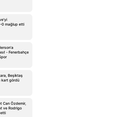
ve'yi
0 mağlup etti
derson'a
sı! - Fenerbahçe
Spor
ara, Beşiktaş
 kart gördü
t Can Özdemir,
t ve Rodrigo
etti