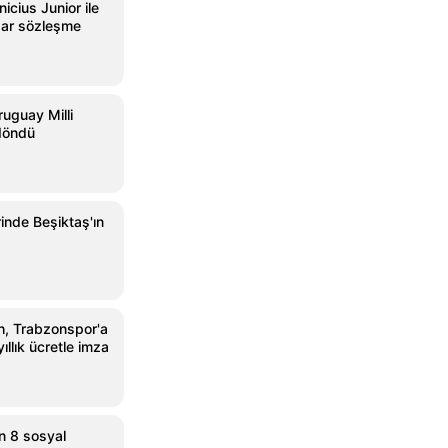
icius Junior ile
dar sözleşme
ruguay Milli
 döndü
rinde Beşiktaş'ın
, Trabzonspor'a
ıllık ücretle imza
n 8 sosyal