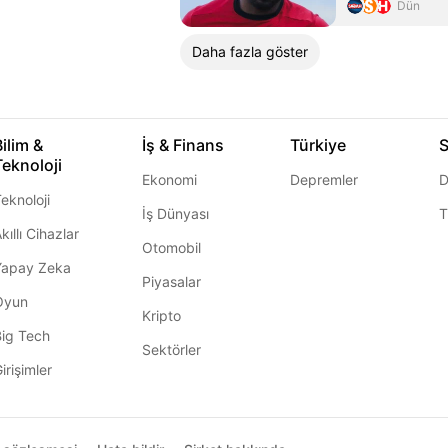
Dün
Daha fazla göster
Bilim &
İş & Finans
Türkiye
S
Teknoloji
Ekonomi
Depremler
D
eknoloji
İş Dünyası
T
kıllı Cihazlar
Otomobil
Yapay Zeka
Piyasalar
Oyun
Kripto
Big Tech
Sektörler
irişimler