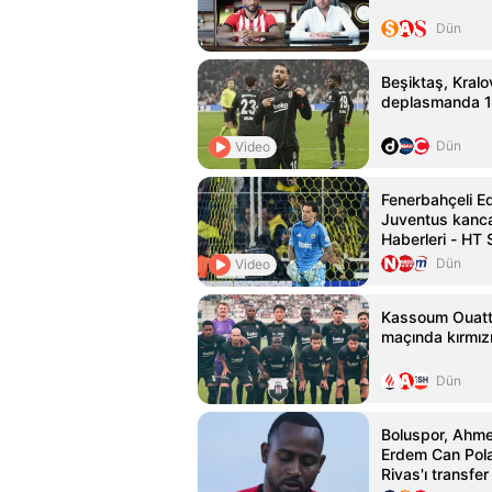
Dün
Beşiktaş, Kralo
deplasmanda 1-
Dün
Video
Fenerbahçeli E
Juventus kanca
Haberleri - HT 
Dün
Video
Kassoum Ouatt
maçında kırmızı
Dün
Boluspor, Ahme
Erdem Can Pola
Rivas'ı transfer 