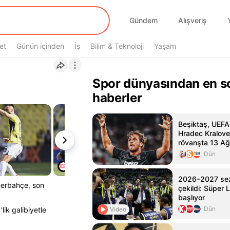
Gündem
Alışveriş
et
Günün içinden
İş
Bilim & Teknoloji
Yaşam
Spor dünyasından en s
haberler
Beşiktaş, UEFA
Hradec Kralove
rövanşta 13 Ağ
karşılaşacak
Dün
2026–2027 sez
nerbahçe, son
çekildi: Süper L
başlıyor
Dün
Video
ik galibiyetle