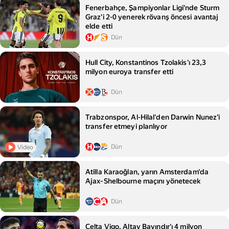
Fenerbahçe, Şampiyonlar Ligi'nde Sturm
Graz'i 2-0 yenerek rövanş öncesi avantaj
elde etti
Dün
Hull City, Konstantinos Tzolakis'ı 23,3
milyon euroya transfer etti
Dün
Trabzonspor, Al-Hilal'den Darwin Nunez'i
transfer etmeyi planlıyor
Dün
Video
Atilla Karaoğlan, yarın Amsterdam'da
Ajax‑Shelbourne maçını yönetecek
Dün
Celta Vigo, Altay Bayındır'ı 4 milyon