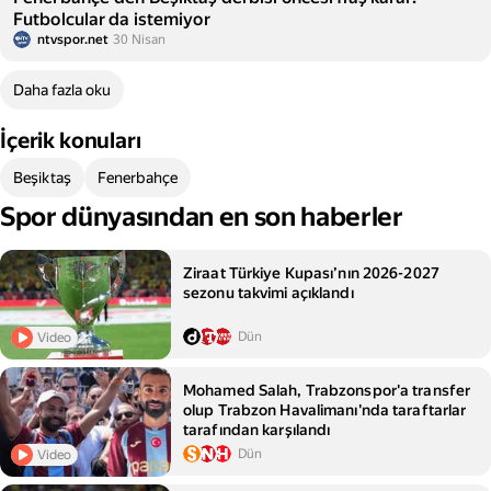
Futbolcular da istemiyor
ntvspor.net
30 Nisan
Daha fazla oku
İçerik konuları
Beşiktaş
Fenerbahçe
Spor dünyasından en son haberler
Ziraat Türkiye Kupası’nın 2026-2027
sezonu takvimi açıklandı
Dün
Video
Mohamed Salah, Trabzonspor'a transfer
olup Trabzon Havalimanı'nda taraftarlar
tarafından karşılandı
Dün
Video