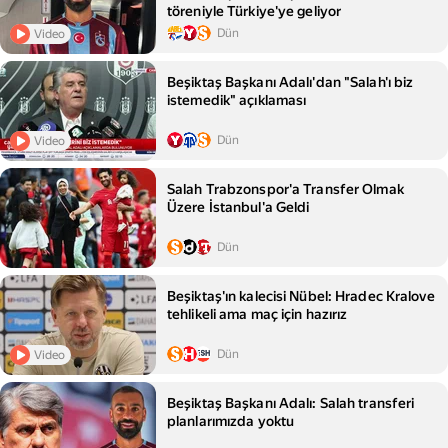
töreniyle Türkiye'ye geliyor
Dün
Video
Beşiktaş Başkanı Adalı'dan "Salah'ı biz
istemedik" açıklaması
Dün
Video
Salah Trabzonspor'a Transfer Olmak
Üzere İstanbul'a Geldi
Dün
Beşiktaş'ın kalecisi Nübel: Hradec Kralove
tehlikeli ama maç için hazırız
Dün
Video
Beşiktaş Başkanı Adalı: Salah transferi
planlarımızda yoktu