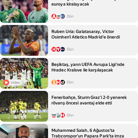
euroya kiralayacak
Dün
Ruben Uria: Galatasaray, Victor
Osimhen'i Atletico Madrid'e önerdi
Dün
Beşiktaş, yarın UEFA Avrupa Ligi'nde
Hradec Kralove ile karşılaşacak
Dün
Video
Fenerbahçe, Sturm Graz'i 2-0 yenerek
rövanş öncesi avantaj elde etti
Dün
Muhammed Salah, 6 Ağustos'ta
Trabzonspor'un Papara Park'ta imza