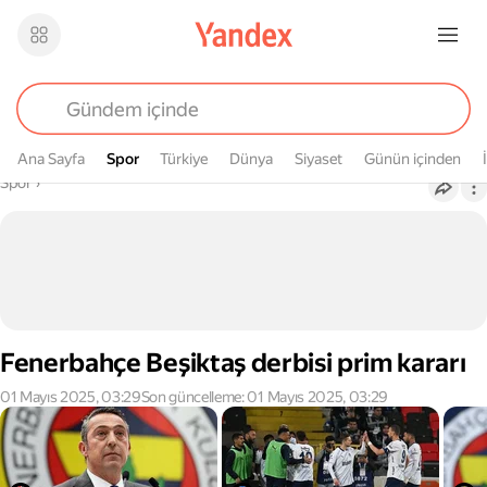
Ana Sayfa
Spor
Spor
Türkiye
Dünya
Siyaset
Günün içinden
Buradasın
Spor
›
Fenerbahçe Beşiktaş derbisi prim kararı
01 Mayıs 2025, 03:29
Son güncelleme: 01 Mayıs 2025, 03:29