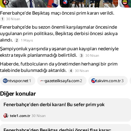
Fenerbahçe'de Beşiktaş maçı öncesi prim kararı verildi.
1
30 Nisan
Fenerbahçe’de bu sezon önemli karşılaşmalar öncesinde
uygulanan prim politikası, Beşiktaş derbisi öncesi askıya
alındı.
2
1 Mayıs
Şampiyonluk yarışında yaşanan puan kayıpları nedeniyle
ekstra teşvik planlanmadığı belirtildi.
3
30 Nisan
Haberde, futbolcuların da yönetimden herhangi bir prim
talebinde bulunmadığı aktarıldı.
4
30 Nisan
ntvspor.net
1
gazeteilksayfa.com
2
takvim.com.tr
3
Diğer konular
Fenerbahçe'den derbi kararı! Bu sefer prim yok
tele1.com.tr
30 Nisan
Fenerbahçe'den Beşiktaş derbisi öncesi flaş karar: