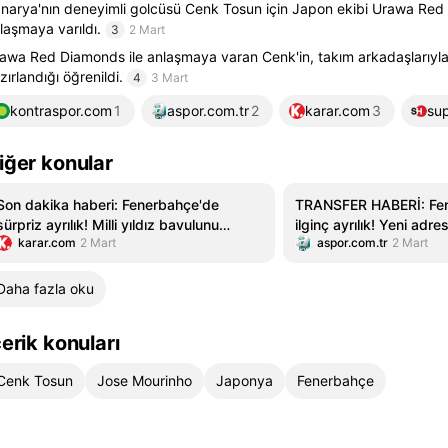
narya'nın deneyimli golcüsü Cenk Tosun için Japon ekibi Urawa Red
laşmaya varıldı.
3
2 Mart
awa Red Diamonds ile anlaşmaya varan Cenk'in, takım arkadaşlarıy
zırlandığı öğrenildi.
4
3 Mart
kontraspor.com
1
aspor.com.tr
2
karar.com
3
su
iğer konular
Son dakika haberi: Fenerbahçe'de
TRANSFER HABERİ: Fe
sürpriz ayrılık! Milli yıldız bavulunu
ilginç ayrılık! Yeni adr
karar.com
2 Mart
aspor.com.tr
2 Mart
topladı gidiyor. Jose Mourinho onayı
spor haberi
verdi
Daha fazla oku
çerik konuları
Cenk Tosun
Jose Mourinho
Japonya
Fenerbahçe