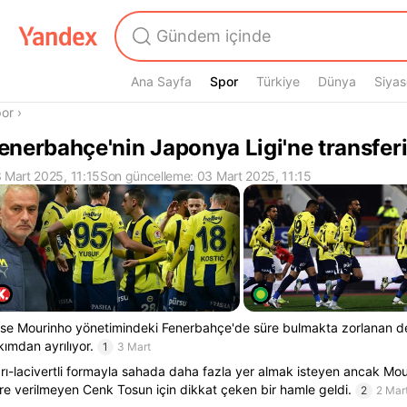
Ana Sayfa
Spor
Spor
Türkiye
Dünya
Siyas
radasın
or
›
enerbahçe'nin Japonya Ligi'ne transfer
 Mart 2025, 11:15
Son güncelleme: 03 Mart 2025, 11:15
se Mourinho yönetimindeki Fenerbahçe'de süre bulmakta zorlanan d
kımdan ayrılıyor.
1
3 Mart
rı-lacivertli formayla sahada daha fazla yer almak isteyen ancak Mou
re verilmeyen Cenk Tosun için dikkat çeken bir hamle geldi.
2
2 Mar