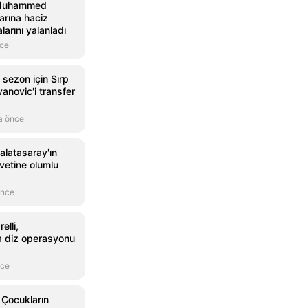
 Muhammed
larına haciz
larını yalanladı
nce
 sezon için Sırp
anovic'i transfer
a önce
alatasaray'ın
avetine olumlu
önce
elli,
a diz operasyonu
nce
Çocukların