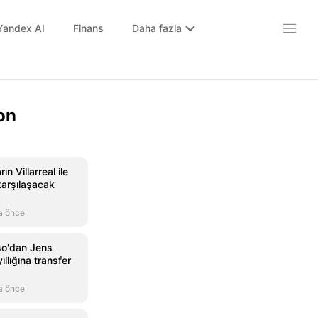
Yandex AI
Finans
Daha fazla
on
ın Villarreal ile
arşılaşacak
a önce
so'dan Jens
ıllığına transfer
a önce