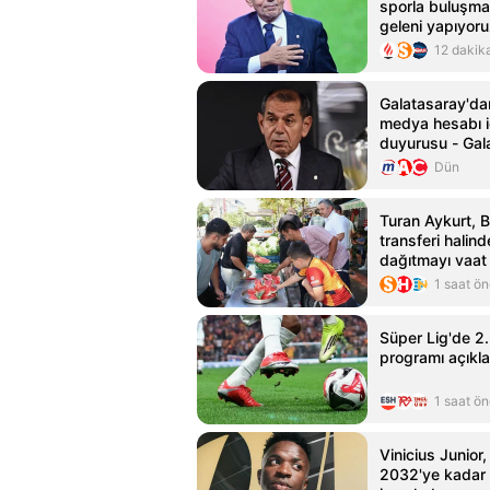
sporla buluşmas
geleni yapıyor
12 dakik
Galatasaray'da
medya hesabı i
duyurusu - Gal
Haberleri
Dün
Turan Aykurt, B
transferi halin
dağıtmayı vaat 
1 saat ö
Süper Lig'de 2.
programı açıkla
1 saat ö
Vinicius Junior,
2032'ye kadar