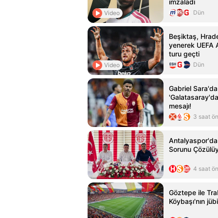
imzaladı
Dün
Video
Beşiktaş, Hrade
yenerek UEFA A
turu geçti
Dün
Video
Gabriel Sara'd
'Galatasaray'da
mesajı!
3 saat ö
Antalyaspor'da
Sorunu Çözülü
4 saat ö
Göztepe ile Tra
Köybaşı'nın jübi