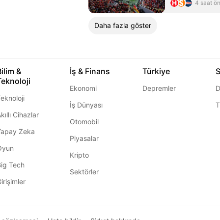
4 saat ö
Daha fazla göster
Bilim &
İş & Finans
Türkiye
S
Teknoloji
Ekonomi
Depremler
D
eknoloji
İş Dünyası
T
kıllı Cihazlar
Otomobil
Yapay Zeka
Piyasalar
Oyun
Kripto
Big Tech
Sektörler
irişimler