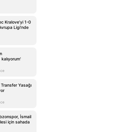
c Kralove'yi 1-0
vrupa Ligi'nde
an
 kalıyorum'
nce
 Transfer Yasağı
yor
nce
bzonspor, İsmail
lesi için sahada