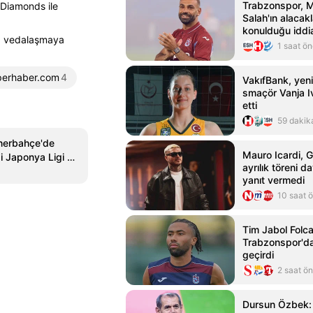
Trabzonspor,
 Diamonds ile
Salah'ın alacak
konulduğu iddia
la vedalaşmaya
1 saat ö
perhaber.com
4
VakıfBank, yeni
smaçör Vanja Iv
etti
59 dakik
nerbahçe'de
Mauro Icardi, G
esi Japonya Ligi FB
ayrılık töreni d
yanıt vermedi
10 saat 
Tim Jabol Folcar
Trabzonspor'd
geçirdi
2 saat ö
Dursun Özbek: 