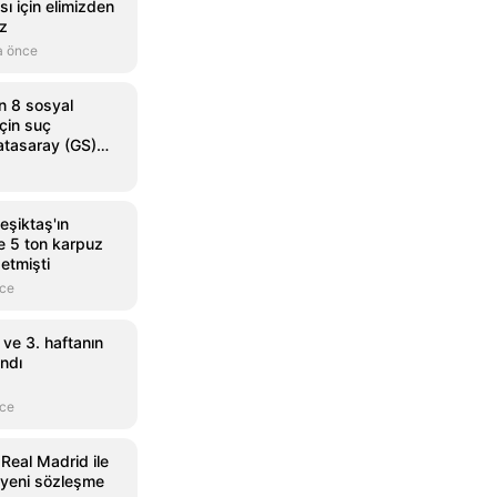
ı için elimizden
uz
a önce
n 8 sosyal
çin suç
atasaray (GS)
eşiktaş'ın
de 5 ton karpuz
etmişti
nce
 ve 3. haftanın
ndı
nce
 Real Madrid ile
 yeni sözleşme