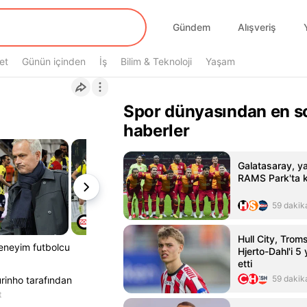
Gündem
Alışveriş
et
Günün içinden
İş
Bilim & Teknoloji
Yaşam
i
Spor dünyasından en s
haberler
Galatasaray, yar
RAMS Park'ta k
59 dakik
Hull City, Trom
eneyim futbolcu
Hjerto-Dahl'i 5 y
etti
59 dakik
rinho tarafından
t