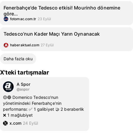
Fenerbahçe'de Tedesco etkisi! Mourinho dönemine
göre…
fotomac.com.tr
23 Eylül
Tedesco’nun Kader Maçı Yarın Oynanacak
haberaktuel.com
27 Eylül
Daha fazla oku
X'teki tartışmalar
A Spor
@aspor
🟡🔵 Domenico Tedesco'nun
yönetimindeki Fenerbahçe'nin
performansı: ✅ 1 galibiyet 🤝 2 beraberlik
❌ 1 mağlubiyet
x.com
24 Eylül