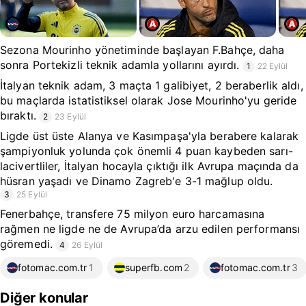
Sezona Mourinho yönetiminde başlayan F.Bahçe, daha
sonra Portekizli teknik adamla yollarını ayırdı.
1
22 Eylül
İtalyan teknik adam, 3 maçta 1 galibiyet, 2 beraberlik aldı,
bu maçlarda istatistiksel olarak Jose Mourinho'yu geride
bıraktı.
2
23 Eylül
Ligde üst üste Alanya ve Kasımpaşa'yla berabere kalarak
şampiyonluk yolunda çok önemli 4 puan kaybeden sarı-
lacivertliler, İtalyan hocayla çıktığı ilk Avrupa maçında da
hüsran yaşadı ve Dinamo Zagreb'e 3-1 mağlup oldu.
3
25 Eylül
Fenerbahçe, transfere 75 milyon euro harcamasına
rağmen ne ligde ne de Avrupa’da arzu edilen performansı
göremedi.
4
26 Eylül
fotomac.com.tr
1
superfb.com
2
fotomac.com.tr
3
Diğer konular