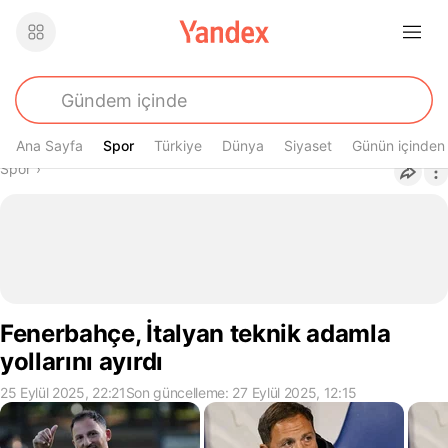
Ana Sayfa
Spor
Spor
Türkiye
Dünya
Siyaset
Günün içinden
Buradasın
Spor
›
Fenerbahçe, İtalyan teknik adamla
yollarını ayırdı
25 Eylül 2025, 22:21
Son güncelleme: 27 Eylül 2025, 12:15