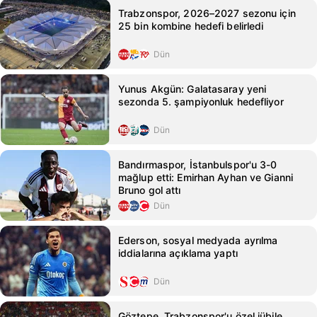
Trabzonspor, 2026–2027 sezonu için
25 bin kombine hedefi belirledi
Dün
Yunus Akgün: Galatasaray yeni
sezonda 5. şampiyonluk hedefliyor
Dün
Bandırmaspor, İstanbulspor'u 3-0
mağlup etti: Emirhan Ayhan ve Gianni
Bruno gol attı
Dün
Ederson, sosyal medyada ayrılma
iddialarına açıklama yaptı
Dün
Göztepe, Trabzonspor'u özel jübile