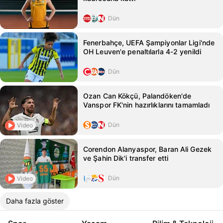
Dün
Fenerbahçe, UEFA Şampiyonlar Ligi'nde
OH Leuven'e penaltılarla 4-2 yenildi
Dün
Ozan Can Kökçü, Palandöken'de
Vanspor FK'nin hazırlıklarını tamamladı
Dün
Video
Corendon Alanyaspor, Baran Ali Gezek
ve Şahin Dik'i transfer etti
Dün
Video
Daha fazla göster