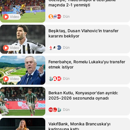
maçında 2-1 yenmişti
Dün
Video
Beşiktaş, Dusan Vlahovic'in transfer
kararını bekliyor
Dün
Video
Fenerbahçe, Romelu Lukaku'yu transfer
etmek istiyor
Dün
Video
Berkan Kutlu, Konyaspor'dan ayrıldı:
2025–2026 sezonunda oynadı
Dün
VakıfBank, Monika Brancuska'yı
kadrosuna kattı