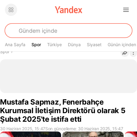
Ana Sayfa
Spor
Spor
Türkiye
Dünya
Siyaset
Günün içinden
Buradasın
Spor
›
Mustafa Sapmaz, Fenerbahçe
Kurumsal İletişim Direktörü olarak 5
Şubat 2025'te istifa etti
30 Haziran 2025, 15:47
Son güncelleme: 30 Haziran 2025, 15:47