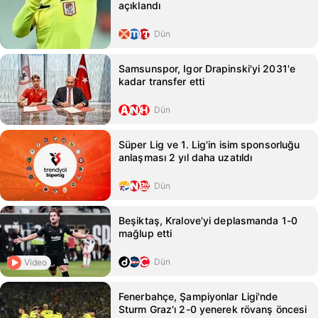
açıklandı
Dün
Samsunspor, Igor Drapinski'yi 2031'e
kadar transfer etti
Dün
Süper Lig ve 1. Lig'in isim sponsorluğu
anlaşması 2 yıl daha uzatıldı
Dün
Beşiktaş, Kralove'yi deplasmanda 1-0
mağlup etti
Dün
Video
Fenerbahçe, Şampiyonlar Ligi'nde
Sturm Graz'ı 2-0 yenerek rövanş öncesi