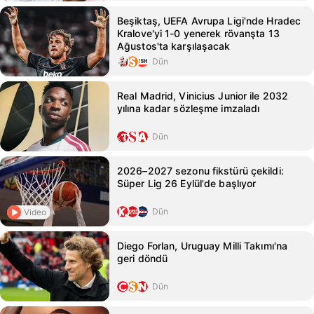
Beşiktaş, UEFA Avrupa Ligi'nde Hradec
Kralove'yi 1-0 yenerek rövanşta 13
Ağustos'ta karşılaşacak
Dün
Real Madrid, Vinicius Junior ile 2032
yılına kadar sözleşme imzaladı
Dün
2026–2027 sezonu fikstürü çekildi:
Süper Lig 26 Eylül'de başlıyor
Dün
Video
Diego Forlan, Uruguay Milli Takımı'na
geri döndü
Dün