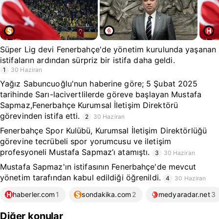
Süper Lig devi Fenerbahçe'de yönetim kurulunda yaşanan
istifaların ardından sürpriz bir istifa daha geldi.
1
30 Haziran
Yağız Sabuncuoğlu'nun haberine göre; 5 Şubat 2025
tarihinde Sarı-lacivertlilerde göreve başlayan Mustafa
Sapmaz,Fenerbahçe Kurumsal İletişim Direktörü
görevinden istifa etti.
2
30 Haziran
Fenerbahçe Spor Kulübü, Kurumsal İletişim Direktörlüğü
görevine tecrübeli spor yorumcusu ve iletişim
profesyoneli Mustafa Sapmaz’ı atamıştı.
3
30 Haziran
Mustafa Sapmaz'ın istifasının Fenerbahçe'de mevcut
yönetim tarafından kabul edildiği öğrenildi.
4
30 Haziran
haberler.com
1
sondakika.com
2
medyaradar.net
3
Diğer konular