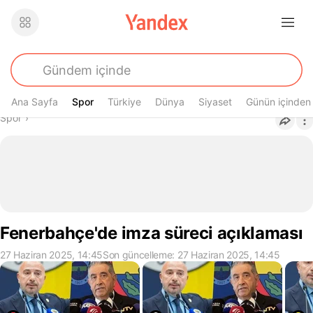
Ana Sayfa
Spor
Spor
Türkiye
Dünya
Siyaset
Günün içinden
Buradasın
Spor
›
Fenerbahçe'de imza süreci açıklaması
27 Haziran 2025, 14:45
Son güncelleme: 27 Haziran 2025, 14:45