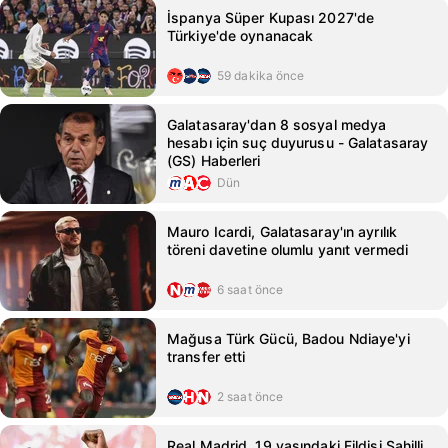
İspanya Süper Kupası 2027'de
Türkiye'de oynanacak
59 dakika önce
Galatasaray'dan 8 sosyal medya
hesabı için suç duyurusu - Galatasaray
(GS) Haberleri
Dün
Mauro Icardi, Galatasaray'ın ayrılık
töreni davetine olumlu yanıt vermedi
6 saat önce
Mağusa Türk Gücü, Badou Ndiaye'yi
transfer etti
2 saat önce
Real Madrid, 19 yaşındaki Fildişi Sahilli