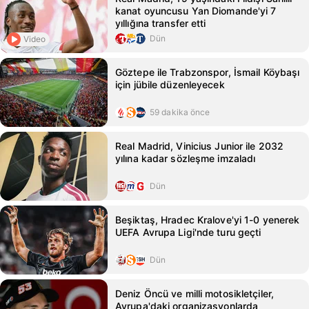
kanat oyuncusu Yan Diomande'yi 7
yıllığına transfer etti
Dün
Video
Göztepe ile Trabzonspor, İsmail Köybaşı
için jübile düzenleyecek
59 dakika önce
Real Madrid, Vinicius Junior ile 2032
yılına kadar sözleşme imzaladı
Dün
Beşiktaş, Hradec Kralove'yi 1-0 yenerek
UEFA Avrupa Ligi'nde turu geçti
Dün
Deniz Öncü ve milli motosikletçiler,
Avrupa'daki organizasyonlarda