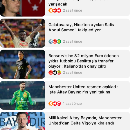
yarışacak
2 saat önce
Galatasaray, Nice'ten ayrılan Salis
Abdul Samed'i takip ediyor
2 saat önce
Bonservisine 82 milyon Euro ödenen
yıldız futbolcu Beşiktaş'a transfer
oluyor : Italiano'dan onay çıktı
2 saat önce
Manchester United resmen açıkladı:
İşte Altay Bayındır'ın yeni takımı
1 saat önce
Milli kaleci Altay Bayındır, Manchester
United'dan Celta Vigo'ya kiralandı