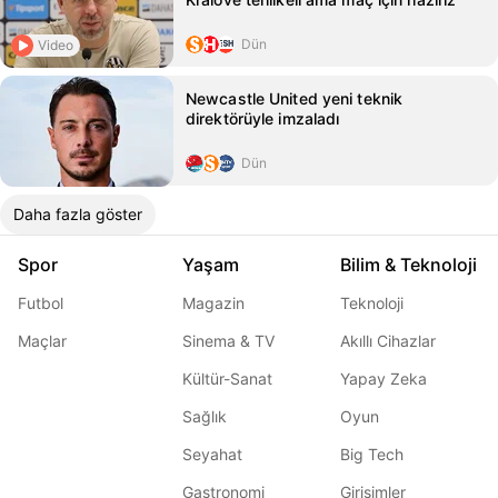
Dün
Video
Newcastle United yeni teknik
direktörüyle imzaladı
Dün
Daha fazla göster
Spor
Yaşam
Bilim & Teknoloji
Futbol
Magazin
Teknoloji
Maçlar
Sinema & TV
Akıllı Cihazlar
Kültür-Sanat
Yapay Zeka
Sağlık
Oyun
Seyahat
Big Tech
Gastronomi
Girişimler