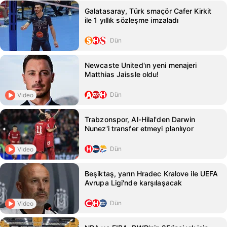
Galatasaray, Türk smaçör Cafer Kirkit
ile 1 yıllık sözleşme imzaladı
Dün
Newcaste United'ın yeni menajeri
Matthias Jaissle oldu!
Dün
Video
Trabzonspor, Al-Hilal'den Darwin
Nunez'i transfer etmeyi planlıyor
Dün
Video
Beşiktaş, yarın Hradec Kralove ile UEFA
Avrupa Ligi'nde karşılaşacak
Dün
Video