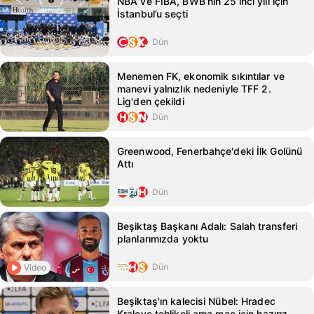
NBA ve FIBA, BWB’nin 25’inci yılı için
İstanbul’u seçti
Dün
Menemen FK, ekonomik sıkıntılar ve
manevi yalnızlık nedeniyle TFF 2.
Lig'den çekildi
Dün
Greenwood, Fenerbahçe'deki İlk Golünü
Attı
Dün
Beşiktaş Başkanı Adalı: Salah transferi
planlarımızda yoktu
Dün
Video
Beşiktaş'ın kalecisi Nübel: Hradec
Kralove tehlikeli ama maç için hazırız