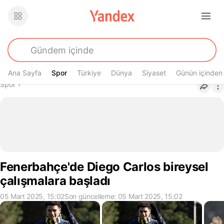
Ana Sayfa
Spor
Spor
Türkiye
Dünya
Siyaset
Günün içinden
Buradasın
Spor
›
Fenerbahçe'de Diego Carlos bireysel
çalışmalara başladı
05 Mart 2025, 15:02
Son güncelleme: 05 Mart 2025, 15:02