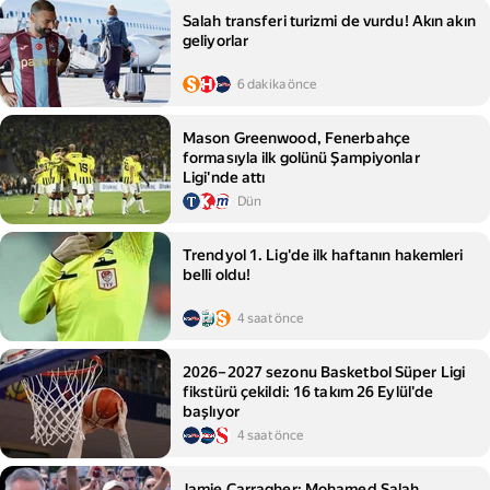
Salah transferi turizmi de vurdu! Akın akın
geliyorlar
6 dakika önce
Mason Greenwood, Fenerbahçe
formasıyla ilk golünü Şampiyonlar
Ligi'nde attı
Dün
Trendyol 1. Lig'de ilk haftanın hakemleri
belli oldu!
4 saat önce
2026–2027 sezonu Basketbol Süper Ligi
fikstürü çekildi: 16 takım 26 Eylül'de
başlıyor
4 saat önce
Jamie Carragher: Mohamed Salah,