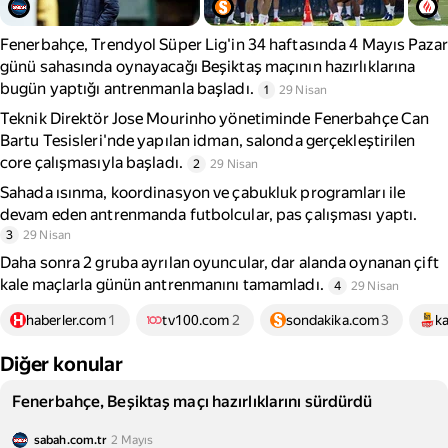
Fenerbahçe, Trendyol Süper Lig'in 34 haftasında 4 Mayıs Pazar
günü sahasında oynayacağı Beşiktaş maçının hazırlıklarına
bugün yaptığı antrenmanla başladı.
1
29 Nisan
Teknik Direktör Jose Mourinho yönetiminde Fenerbahçe Can
Bartu Tesisleri'nde yapılan idman, salonda gerçekleştirilen
core çalışmasıyla başladı.
2
29 Nisan
Sahada ısınma, koordinasyon ve çabukluk programları ile
devam eden antrenmanda futbolcular, pas çalışması yaptı.
3
29 Nisan
Daha sonra 2 gruba ayrılan oyuncular, dar alanda oynanan çift
kale maçlarla günün antrenmanını tamamladı.
4
29 Nisan
haberler.com
1
tv100.com
2
sondakika.com
3
k
Diğer konular
Fenerbahçe, Beşiktaş maçı hazırlıklarını sürdürdü
sabah.com.tr
2 Mayıs