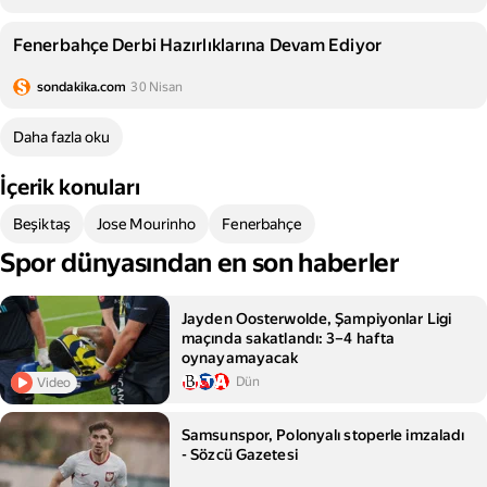
Fenerbahçe Derbi Hazırlıklarına Devam Ediyor
sondakika.com
30 Nisan
Daha fazla oku
İçerik konuları
Beşiktaş
Jose Mourinho
Fenerbahçe
Spor dünyasından en son haberler
Jayden Oosterwolde, Şampiyonlar Ligi
maçında sakatlandı: 3–4 hafta
oynayamayacak
Dün
Video
Samsunspor, Polonyalı stoperle imzaladı
- Sözcü Gazetesi