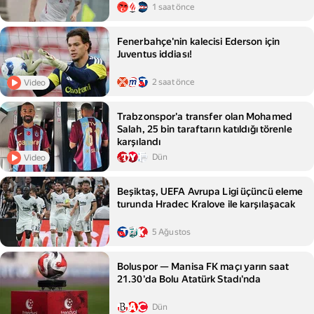
1 saat önce
Fenerbahçe'nin kalecisi Ederson için
Juventus iddiası!
2 saat önce
Video
Trabzonspor'a transfer olan Mohamed
Salah, 25 bin taraftarın katıldığı törenle
karşılandı
Dün
Video
Beşiktaş, UEFA Avrupa Ligi üçüncü eleme
turunda Hradec Kralove ile karşılaşacak
5 Ağustos
Boluspor — Manisa FK maçı yarın saat
21.30'da Bolu Atatürk Stadı'nda
Dün