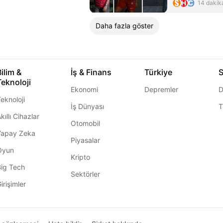
14 dakik
Daha fazla göster
Bilim &
İş & Finans
Türkiye
S
Teknoloji
Ekonomi
Depremler
D
eknoloji
İş Dünyası
T
kıllı Cihazlar
Otomobil
Yapay Zeka
Piyasalar
Oyun
Kripto
Big Tech
Sektörler
irişimler