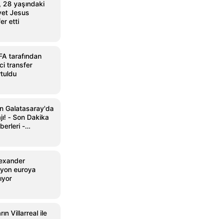
 28 yaşındaki
vet Jesus
er etti
FA tarafından
i transfer
tuldu
an Galatasaray'da
ı! - Son Dakika
erleri -
lexander
lyon euroya
ıyor
ın Villarreal ile