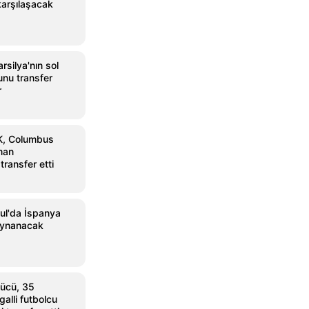
arşılaşacak
silya'nın sol
nu transfer
r
K, Columbus
man
ransfer etti
ul'da İspanya
oynanacak
ücü, 35
alli futbolcu