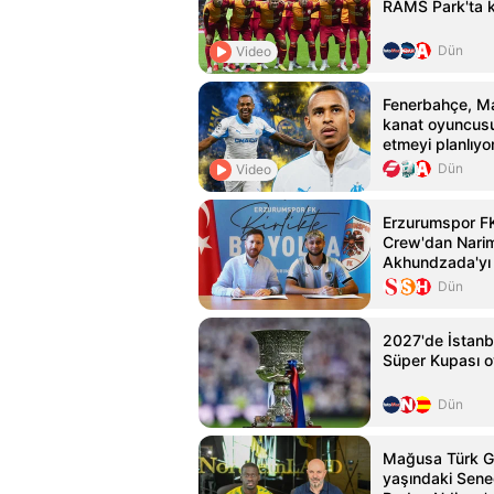
RAMS Park'ta k
Dün
Video
Fenerbahçe, Mar
kanat oyuncusu
etmeyi planlıyo
Dün
Video
Erzurumspor F
Crew'dan Nari
Akhundzada'yı t
Dün
2027'de İstanb
Süper Kupası 
Dün
Mağusa Türk G
yaşındaki Seneg