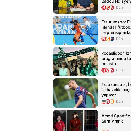
Badou Ndiaye'yi
Dün
Erzurumspor FK
İrlandalı futbo
ile prensip anl
Dün
Kocaelispor, İzm
programında tar
buluştu
Dün
Trabzonspor, İ
ile hazırlık maç
yapıyor
Dün
Amed Sportif'e 
Sara Vranic