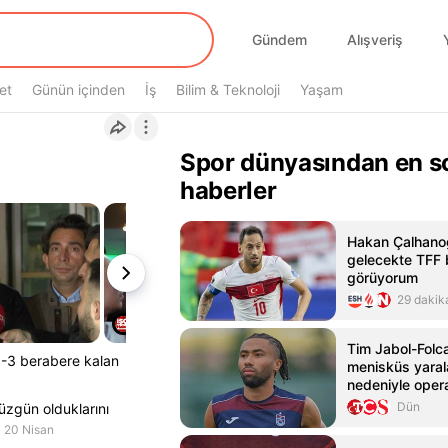
Gündem
Alışveriş
et
Günün içinden
İş
Bilim & Teknoloji
Yaşam
Spor dünyasından en s
haberler
Hakan Çalhanoğ
gelecekte TFF 
görüyorum
29 dakik
Tim Jabol-Folca
3-3 berabere kalan
menisküs yara
nedeniyle oper
Dün
üzgün olduklarını
20 Nisan