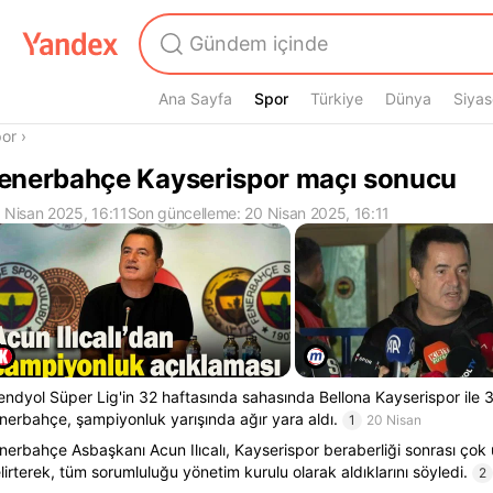
Ana Sayfa
Spor
Spor
Türkiye
Dünya
Siyas
radasın
or
›
enerbahçe Kayserispor maçı sonucu
 Nisan 2025, 16:11
Son güncelleme: 20 Nisan 2025, 16:11
endyol Süper Lig'in 32 haftasında sahasında Bellona Kayserispor ile 
nerbahçe, şampiyonluk yarışında ağır yara aldı.
1
20 Nisan
nerbahçe Asbaşkanı Acun Ilıcalı, Kayserispor beraberliği sonrası çok 
lirterek, tüm sorumluluğu yönetim kurulu olarak aldıklarını söyledi.
2