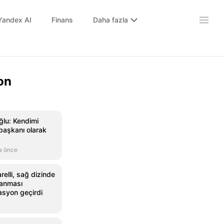
Yandex AI
Finans
Daha fazla
on
lu: Kendimi
başkanı olarak
a önce
relli, sağ dizinde
lanması
asyon geçirdi