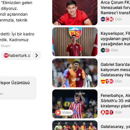
Arca Çorum FK,
 ''Elimizden gelen
Venezuelalı for
diliyoruz.
Ramirez'i transf
ndi açılarından
Dün
arımızla, teknik
n
Kayserispor, FI
detti: İyi bir kadro
uygulanan geçic
irdik. Kadromuz
yasağından kur
 Nisan
Dün
haberturk.com
4
Gabriel Sara'd
kalıyorum mesaj
Galatasaray Hab
Habertürk
Dün
ispor Üzüntüsü
an
Fenerbahçe, A
Sörloth'u 35 mi
kiralamayı planl
Dün
Video
Galatasaray, yar