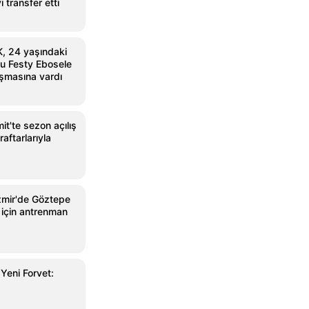
 transfer etti
, 24 yaşındaki
lcu Festy Ebosele
aşmasına vardı
it'te sezon açılış
aftarlarıyla
zmir'de Göztepe
ı için antrenman
Yeni Forvet: