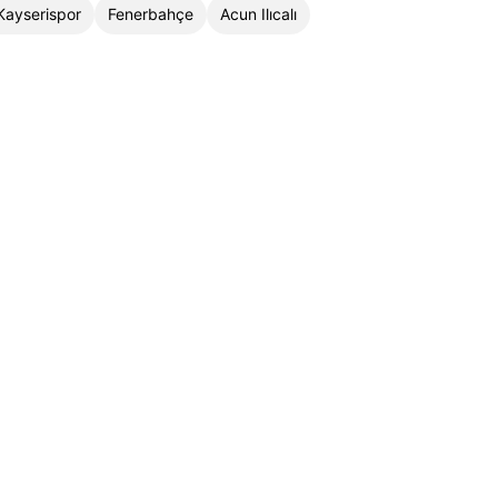
Kayserispor
Fenerbahçe
Acun Ilıcalı