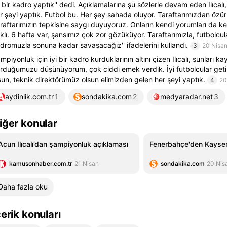
i bir kadro yaptık'' dedi. Açıklamalarına şu sözlerle devam eden Ilıcalı,
r şeyi yaptık. Futbol bu. Her şey sahada oluyor. Taraftarımızdan özür 
raftarımızın tepkisine saygı duyuyoruz. Onların kendi yorumları da ke
klı. 6 hafta var, şansımız çok zor gözüküyor. Taraftarımızla, futbolcul
dromuzla sonuna kadar savaşacağız'' ifadelerini kullandı.
3
20 Nisa
mpiyonluk için iyi bir kadro kurduklarının altını çizen Ilıcalı, şunları kay
rduğumuzu düşünüyorum, çok ciddi emek verdik. İyi futbolcular get
sun, teknik direktörümüz olsun elimizden gelen her şeyi yaptık.
4
20
aydinlik.com.tr
1
sondakika.com
2
medyaradar.net
3
iğer konular
Acun Ilıcalı’dan şampiyonluk açıklaması
Fenerbahçe'den Kayser
kamusonhaber.com.tr
21 Nisan
sondakika.com
20 Nis
Daha fazla oku
çerik konuları