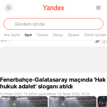
Ana Sayfa
Spor
Spor
Türkiye
Dünya
Siyaset
Günün içinden
Buradasın
Spor
›
Fenerbahçe-Galatasaray maçında 'Hak
hukuk adalet' sloganı atıldı
02 Nisan 2025, 15:24
Son güncelleme: 02 Nisan 2025, 15:24