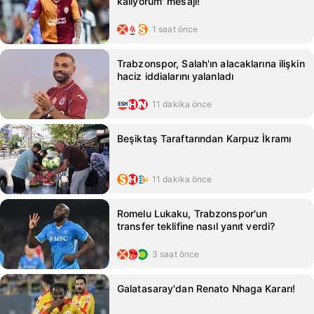
kalıyorum' mesajı!
1 saat önce
Trabzonspor, Salah'ın alacaklarına ilişkin
haciz iddialarını yalanladı
11 dakika önce
Beşiktaş Taraftarından Karpuz İkramı
11 dakika önce
Romelu Lukaku, Trabzonspor'un
transfer teklifine nasıl yanıt verdi?
3 saat önce
Galatasaray'dan Renato Nhaga Kararı!