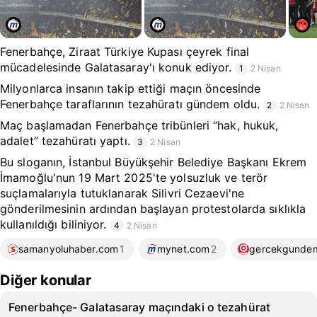
Fenerbahçe, Ziraat Türkiye Kupası çeyrek final
mücadelesinde Galatasaray'ı konuk ediyor.
1
2 Nisan
Milyonlarca insanın takip ettiği maçın öncesinde
Fenerbahçe taraflarının tezahüratı gündem oldu.
2
2 Nisan
Maç başlamadan Fenerbahçe tribünleri “hak, hukuk,
adalet” tezahüratı yaptı.
3
2 Nisan
Bu sloganın, İstanbul Büyükşehir Belediye Başkanı Ekrem
İmamoğlu'nun 19 Mart 2025'te yolsuzluk ve terör
suçlamalarıyla tutuklanarak Silivri Cezaevi'ne
gönderilmesinin ardından başlayan protestolarda sıklıkla
kullanıldığı biliniyor.
4
2 Nisan
samanyoluhaber.com
1
mynet.com
2
gercekgunde
Diğer konular
Fenerbahçe- Galatasaray maçındaki o tezahürat