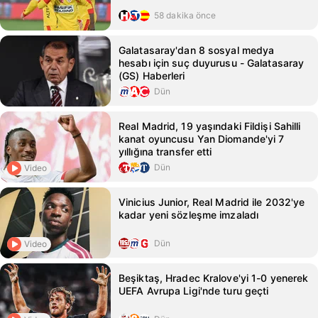
58 dakika önce
Galatasaray'dan 8 sosyal medya
hesabı için suç duyurusu - Galatasaray
(GS) Haberleri
Dün
Real Madrid, 19 yaşındaki Fildişi Sahilli
kanat oyuncusu Yan Diomande'yi 7
yıllığına transfer etti
Dün
Video
Vinicius Junior, Real Madrid ile 2032'ye
kadar yeni sözleşme imzaladı
Dün
Video
Beşiktaş, Hradec Kralove'yi 1-0 yenerek
UEFA Avrupa Ligi'nde turu geçti