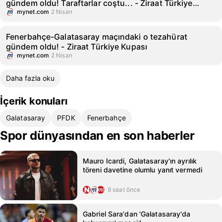
gündem oldu! Taraftarlar coştu... - Ziraat Türkiye
Kupası
mynet.com
2 Nisan
Fenerbahçe-Galatasaray maçındaki o tezahürat
gündem oldu! - Ziraat Türkiye Kupası
mynet.com
2 Nisan
Daha fazla oku
İçerik konuları
Galatasaray
PFDK
Fenerbahçe
Spor dünyasından en son haberler
Mauro Icardi, Galatasaray'ın ayrılık
töreni davetine olumlu yanıt vermedi
9 saat önce
Gabriel Sara'dan 'Galatasaray'da