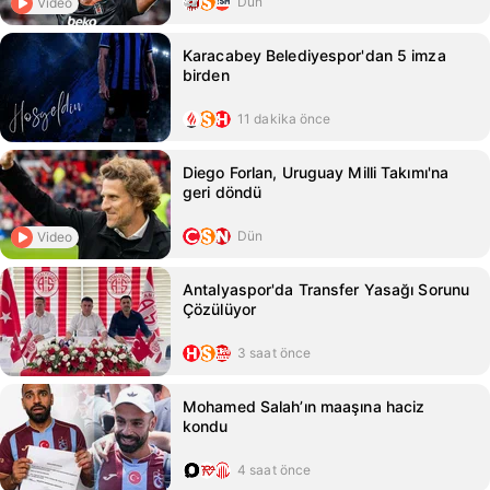
Dün
Video
Karacabey Belediyespor'dan 5 imza
birden
11 dakika önce
Diego Forlan, Uruguay Milli Takımı'na
geri döndü
Dün
Video
Antalyaspor'da Transfer Yasağı Sorunu
Çözülüyor
3 saat önce
Mohamed Salah’ın maaşına haciz
kondu
4 saat önce