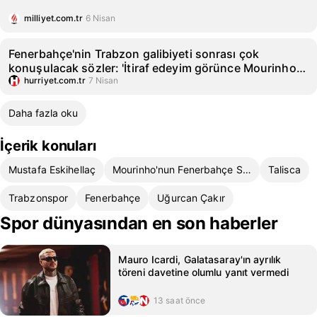
milliyet.com.tr
6 Nisan
Fenerbahçe'nin Trabzon galibiyeti sonrası çok
konuşulacak sözler: 'İtiraf edeyim görünce Mourinho
vedalaşmak istiyor dedim'
hurriyet.com.tr
7 Nisan
Daha fazla oku
İçerik konuları
Mustafa Eskihellaç
Mourinho'nun Fenerbahçe Stratejileri
Talisca
Trabzonspor
Fenerbahçe
Uğurcan Çakır
Spor dünyasından en son haberler
Mauro Icardi, Galatasaray'ın ayrılık
töreni davetine olumlu yanıt vermedi
13 saat önce