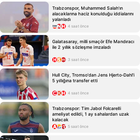
Trabzonspor, Muhammed Salah'ın
alacaklarına haciz konulduğu iddialarını
yalanladı
4 saat önce
Galatasaray, milli smaçör Efe Mandıracı
ile 2 yıllık sözleşme imzaladı
3 saat önce
Hull City, Tromso'dan Jens Hjerto-Dahl'i
5 yıllığına transfer etti
4 saat önce
Trabzonspor: Tim Jabol Folcarelli
ameliyat edildi, 1 ay sahalardan uzak
kalacak
5 saat önce