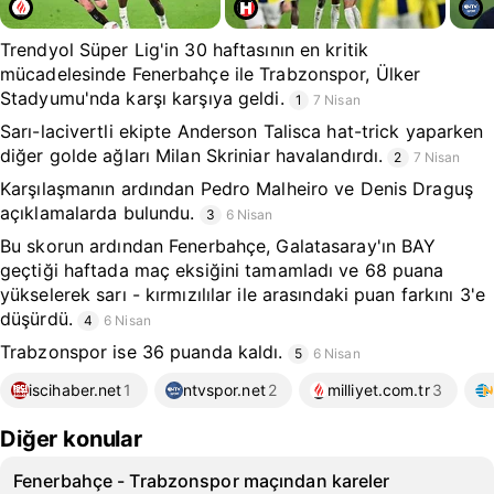
Trendyol Süper Lig'in 30 haftasının en kritik
mücadelesinde Fenerbahçe ile Trabzonspor, Ülker
Stadyumu'nda karşı karşıya geldi.
1
7 Nisan
Sarı-lacivertli ekipte Anderson Talisca hat-trick yaparken
diğer golde ağları Milan Skriniar havalandırdı.
2
7 Nisan
Karşılaşmanın ardından Pedro Malheiro ve Denis Draguş
açıklamalarda bulundu.
3
6 Nisan
Bu skorun ardından Fenerbahçe, Galatasaray'ın BAY
geçtiği haftada maç eksiğini tamamladı ve 68 puana
yükselerek sarı - kırmızılılar ile arasındaki puan farkını 3'e
düşürdü.
4
6 Nisan
Trabzonspor ise 36 puanda kaldı.
5
6 Nisan
iscihaber.net
1
ntvspor.net
2
milliyet.com.tr
3
Diğer konular
Fenerbahçe - Trabzonspor maçından kareler