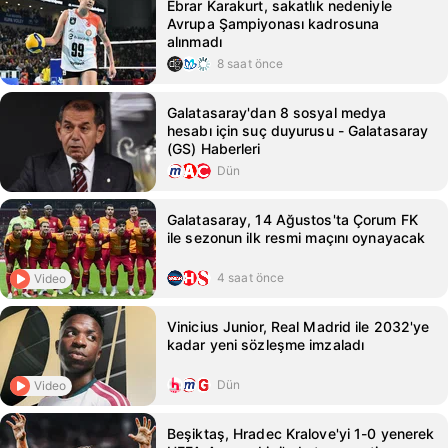
Ebrar Karakurt, sakatlık nedeniyle
Avrupa Şampiyonası kadrosuna
alınmadı
8 saat önce
Galatasaray'dan 8 sosyal medya
hesabı için suç duyurusu - Galatasaray
(GS) Haberleri
Dün
Galatasaray, 14 Ağustos'ta Çorum FK
ile sezonun ilk resmi maçını oynayacak
4 saat önce
Video
Vinicius Junior, Real Madrid ile 2032'ye
kadar yeni sözleşme imzaladı
Dün
Video
Beşiktaş, Hradec Kralove'yi 1-0 yenerek