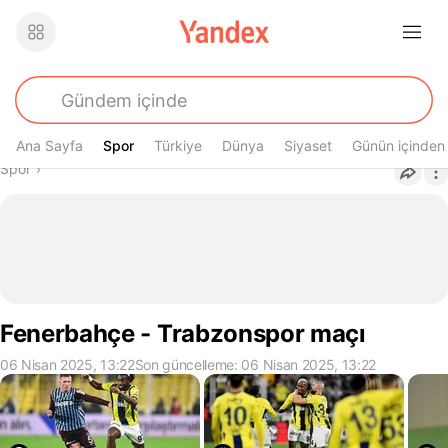
Ana Sayfa
Spor
Spor
Türkiye
Dünya
Siyaset
Günün içinden
Buradasın
Spor
›
Fenerbahçe - Trabzonspor maçı
06 Nisan 2025, 13:22
Son güncelleme: 06 Nisan 2025, 13:22