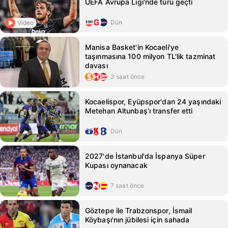
UEFA Avrupa Ligi'nde turu geçti
Dün
Video
Manisa Basket'in Kocaeli'ye
taşınmasına 100 milyon TL'lik tazminat
davası
3 saat önce
Kocaelispor, Eyüpspor'dan 24 yaşındaki
Metehan Altunbaş'ı transfer etti
Dün
2027'de İstanbul'da İspanya Süper
Kupası oynanacak
7 saat önce
Göztepe ile Trabzonspor, İsmail
Köybaşı'nın jübilesi için sahada