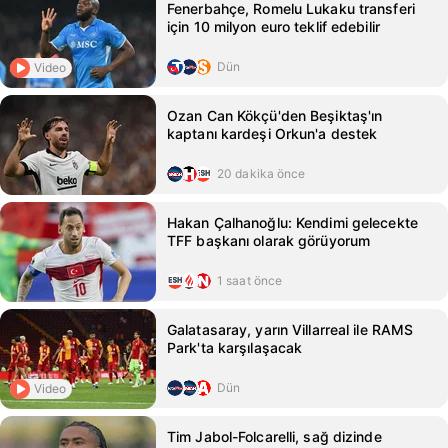
Fenerbahçe, Romelu Lukaku transferi
için 10 milyon euro teklif edebilir
Dün
Video
Ozan Can Kökçü'den Beşiktaş'ın
kaptanı kardeşi Orkun'a destek
20 dakika önce
Hakan Çalhanoğlu: Kendimi gelecekte
TFF başkanı olarak görüyorum
1 saat önce
Galatasaray, yarın Villarreal ile RAMS
Park'ta karşılaşacak
Dün
Video
Tim Jabol-Folcarelli, sağ dizinde