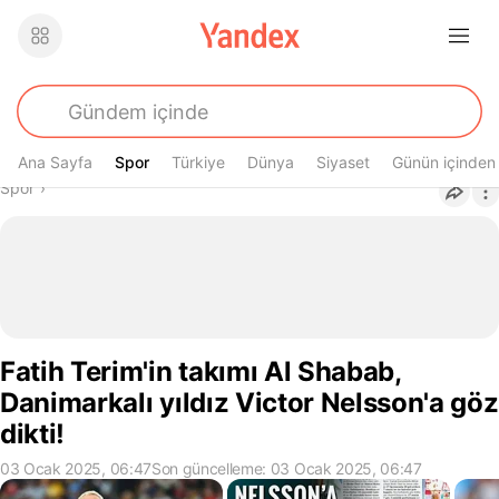
Ana Sayfa
Spor
Spor
Türkiye
Dünya
Siyaset
Günün içinden
Buradasın
Spor
›
Fatih Terim'in takımı Al Shabab,
Danimarkalı yıldız Victor Nelsson'a göz
dikti!
03 Ocak 2025, 06:47
Son güncelleme: 03 Ocak 2025, 06:47