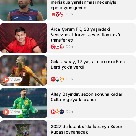
menisküs yaralanması nedeniyle
operasyon geçirdi
Dün
Arca Çorum FK, 28 yaşındaki
Venezuelalı forvet Jesus Ramirez'i
transfer etti
Dün
Galatasaray, 17 yaş altı takımını Eren
Derdiyok'a verdi
Dün
Video
Altay Bayındır, sezon sonuna kadar
Celta Vigo'ya kiralandı
Dün
Video
2027'de İstanbul'da İspanya Süper
Kupası oynanacak