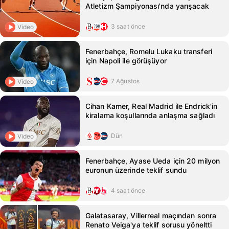
Atletizm Şampiyonası'nda yarışacak
3 saat önce
Video
Fenerbahçe, Romelu Lukaku transferi
için Napoli ile görüşüyor
7 Ağustos
Video
Cihan Kamer, Real Madrid ile Endrick'in
kiralama koşullarında anlaşma sağladı
Dün
Video
Fenerbahçe, Ayase Ueda için 20 milyon
euronun üzerinde teklif sundu
4 saat önce
Galatasaray, Villerreal maçından sonra
Renato Veiga'ya teklif sorusu yöneltti