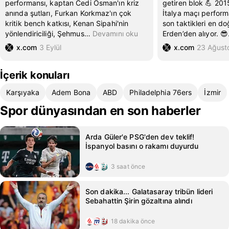
performansı, kaptan Cedi Osman'ın kriz
getiren blok 💪 20
anında şutları, Furkan Korkmaz'ın çok
İtalya maçı perfor
kritik bench katkısı, Kenan Sipahi'nin
son taktikleri en d
yönlendiriciliği, Şehmus
…
Devamını oku
Erden’den alıyor. 😎
x.com
3 Eylül
x.com
23 Ağust
İçerik konuları
Karşıyaka
Adem Bona
ABD
Philadelphia 76ers
İzmir
Spor dünyasından en son haberler
Arda Güler'e PSG'den dev teklif!
İspanyol basını o rakamı duyurdu
3 saat önce
Son dakika... Galatasaray tribün lideri
Sebahattin Şirin gözaltına alındı
18 dakika önce