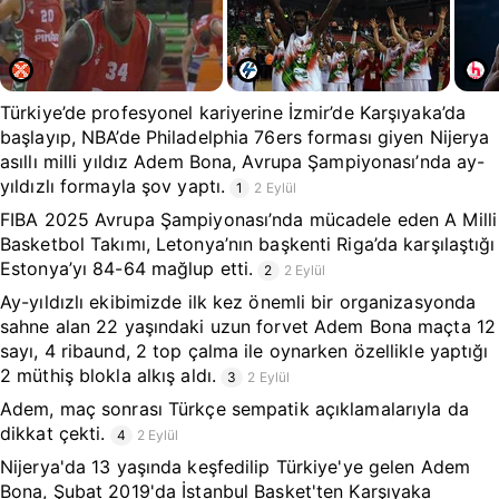
Türkiye’de profesyonel kariyerine İzmir’de Karşıyaka’da
başlayıp, NBA’de Philadelphia 76ers forması giyen Nijerya
asıllı milli yıldız Adem Bona, Avrupa Şampiyonası’nda ay-
yıldızlı formayla şov yaptı.
1
2 Eylül
FIBA 2025 Avrupa Şampiyonası’nda mücadele eden A Milli
Basketbol Takımı, Letonya’nın başkenti Riga’da karşılaştığı
Estonya’yı 84-64 mağlup etti.
2
2 Eylül
Ay-yıldızlı ekibimizde ilk kez önemli bir organizasyonda
sahne alan 22 yaşındaki uzun forvet Adem Bona maçta 12
sayı, 4 ribaund, 2 top çalma ile oynarken özellikle yaptığı
2 müthiş blokla alkış aldı.
3
2 Eylül
Adem, maç sonrası Türkçe sempatik açıklamalarıyla da
dikkat çekti.
4
2 Eylül
Nijerya'da 13 yaşında keşfedilip Türkiye'ye gelen Adem
Bona, Şubat 2019'da İstanbul Basket'ten Karşıyaka