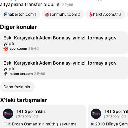
altyapısına transfer oldu.
5
2 Eylül
haberton.com
1
sonmuhur.com
2
halktv.com.tr
3
Diğer konular
Eski Karşıyakalı Adem Bona ay-yıldızlı formayla şov
yaptı
sporx.com
2 Eylül
Eski Karşıyakalı Adem Bona ay-yıldızlı formayla şov
yaptı
haberton.com
2 Eylül
Daha fazla oku
X'teki tartışmalar
TRT Spor Yıldız
TRT Spor Yıl
@trtsporyildiz
@trtsporyildiz
🇹🇷 Ercan Osmani'nin müthiş savunma
❌ 2010 Dünya Şampi