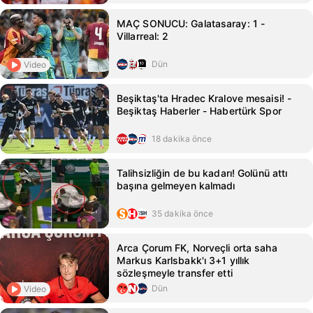
MAÇ SONUCU: Galatasaray: 1 -
Villarreal: 2
Dün
Video
Beşiktaş'ta Hradec Kralove mesaisi! -
Beşiktaş Haberler - Habertürk Spor
18 dakika önce
Talihsizliğin de bu kadarı! Golünü attı
başına gelmeyen kalmadı
35 dakika önce
Arca Çorum FK, Norveçli orta saha
Markus Karlsbakk'ı 3+1 yıllık
sözleşmeyle transfer etti
Dün
Video