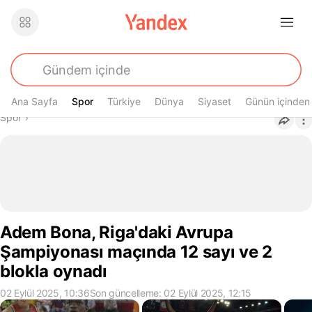
Ana Sayfa
Spor
Spor
Türkiye
Dünya
Siyaset
Günün içinden
Buradasın
Spor
›
Adem Bona, Riga'daki Avrupa
Şampiyonası maçında 12 sayı ve 2
blokla oynadı
02 Eylül 2025, 10:36
Son güncelleme: 02 Eylül 2025, 12:15