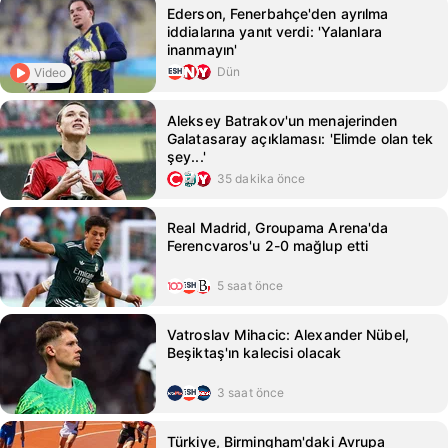
Ederson, Fenerbahçe'den ayrılma
iddialarına yanıt verdi: 'Yalanlara
inanmayın'
Dün
Video
Aleksey Batrakov'un menajerinden
Galatasaray açıklaması: 'Elimde olan tek
şey...'
35 dakika önce
Real Madrid, Groupama Arena'da
Ferencvaros'u 2-0 mağlup etti
5 saat önce
Vatroslav Mihacic: Alexander Nübel,
Beşiktaş'ın kalecisi olacak
3 saat önce
Türkiye, Birmingham'daki Avrupa